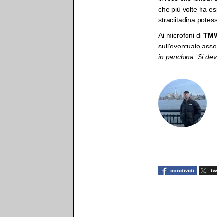
che più volte ha es
straciitadina pote
Ai microfoni di
TMW
sull'eventuale ass
in panchina. Si dev
condividi
tw