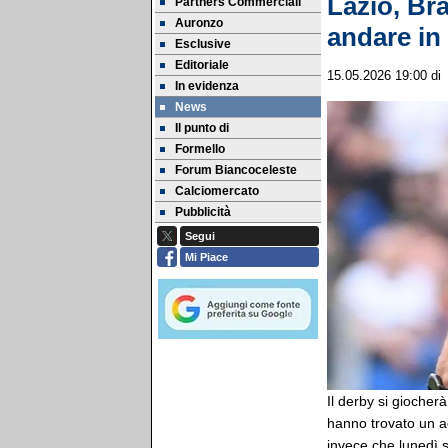
Lazio, Bra
Partners Commerciali
Auronzo
andare in
Esclusive
Editoriale
15.05.2026 19:00
d
In evidenza
News
Il punto di
Formello
Forum Biancoceleste
Calciomercato
Pubblicità
Segui
Mi Piace
Il derby si giocher
hanno trovato un a
invece che lunedì s