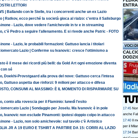
PEDRAZ
ENTRA
OSTRI LETTORI
 | Ballando con le Stelle, tra i concorrenti anche un ex Lazio
o | Ratkov, ecco perché la società gioca al rialzo: c'entra il Salisburgo
inone - Lazio, dove vedere l'amichevole in tv e in streaming
o, c'è Pedro a seguire l'allenamento. E si rivede anche Patric - FOTO
inone - Lazio, le probabili formazioni: Gattuso lancia i titolari
VOCI D
iomercato Lazio | Conferme su Ivanovic: cresce l'ottimismo a
CALCI
DODZI
to è il mese dei ricordi più belli: da Gold Art ogni emozione diventa
 con sé
o, Doekhi-Provstgaard alla prova del nove: Gattuso cerca l'intesa
o, Gattuso aspetta due rinforzi: 9 milioni per attacco e difesa
STO, CONSUMI AL MASSIMO: È IL MOMENTO DI RISPARMIARE SU
o, conto alla rovescia per il Flaminio: lunedì l'esito
iomercato Lazio | Sondaggio per Joselu. Ma Ivanovic è in pole
17:45
Non 
anche Fa
o, Ivanovic non esclude Pinamonti: ipotesi doppio colpo in attacco
17:40
Il m
inone - Lazio, non solo amichevole: sul tavolo c'è Artistico
per il Mila
LIA JR A 19 EURO E TSHIRT A PARTIRE DA 15: CORRI AL LAZIO
17:34
Bari