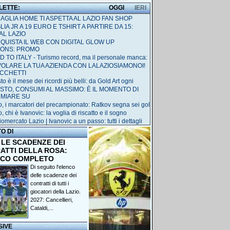
 LETTE:
OGGI
IERI
MAGLIA HOME TI ASPETTA AL LAZIO FAN SHOP
IA JR A 19 EURO E TSHIRT A PARTIRE DA 15:
AL LAZIO
QUISTA IL WEB CON DIGITAL GLOW UP
IONS: PROMO
 TO ITALY - Turismo record, ma il personale manca:
 VOLARE LA TUA AZIENDA CON LALAZIOSIAMONOI!
ACCHETTI
o è il mese dei ricordi più belli: da Gold Art ogni
STO, CONSUMI AL MASSIMO: È IL MOMENTO DI
RMIARE SU
o, i marcatori del precampionato: Ratkov segna sei gol
, chi è Ivanovic: la voglia di riscatto e il sogno
omercato Lazio | Ivanovic a un passo: tutti i dettagli
TO DI
 LE SCADENZE DEI
ATTI DELLA ROSA:
NCO COMPLETO
Di seguito l'elenco
delle scadenze dei
contratti di tutti i
giocatori della Lazio.
2027: Cancellieri,
Cataldi,...
SIVE