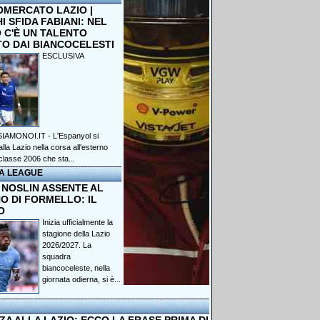
OMERCATO LAZIO |
 SFIDA FABIANI: NEL
 C'È UN TALENTO
TO DAI BIANCOCELESTI
ESCLUSIVA
IAMONOI.IT - L'Espanyol si
lla Lazio nella corsa all'esterno
classe 2006 che sta...
A LEAGUE
 NOSLIN ASSENTE AL
O DI FORMELLO: IL
O
Inizia ufficialmente la
stagione della Lazio
2026/2027. La
squadra
biancoceleste, nella
giornata odierna, si è...