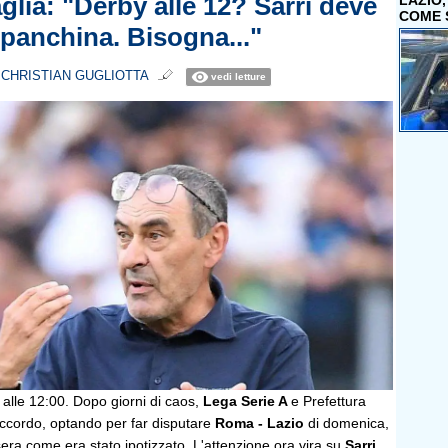
glia: "Derby alle 12? Sarri deve
LAZIO
COME 
 panchina. Bisogna..."
i
CHRISTIAN GUGLIOTTA
vedi letture
à alle 12:00. Dopo giorni di caos,
Lega Serie A
e Prefettura
ccordo, optando per far disputare
Roma - Lazio
di domenica,
era come era stato ipotizzato. L'attenzione ora vira su
Sarri
,