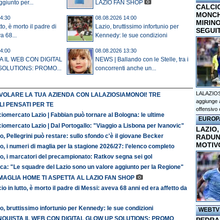
giunto per...
LAZIO FAN SHOP
CALCI
MONCHI
4:30
08.08.2026 14:00
MIRINO
tto, è morto il padre di
Lazio, bruttissimo infortunio per
SEGUI
a 68...
Kennedy: le sue condizioni
4:00
08.08.2026 13:30
 IL WEB CON DIGITAL
NEWS | Ballando con le Stelle, tra i
OLUTIONS: PROMO...
concorrenti anche un...
LALAZIOS
 VOLARE LA TUA AZIENDA CON LALAZIOSIAMONOI! TRE
aggiunge a
I PENSATI PER TE
offensivo 
iomercato Lazio | Fabbian può tornare al Bologna: le ultime
EUROP
iomercato Lazio | Dal Portogallo: "Viaggio a Lisbona per Ivanovic"
LAZIO,
o, Pellegrini può restare: sullo sfondo c'è il giovane Becker
RADUN
MOTIV
o, i numeri di maglia per la stagione 2026/27: l’elenco completo
o, i marcatori del precampionato: Ratkov segna sei gol
ca: "Le squadre del Lazio sono un valore aggiunto per la Regione"
MAGLIA HOME TI ASPETTA AL LAZIO FAN SHOP
io in lutto, è morto il padre di Messi: aveva 68 anni ed era affetto da
o, bruttissimo infortunio per Kennedy: le sue condizioni
WEBTV
QUISTA IL WEB CON DIGITAL GLOW UP SOLUTIONS: PROMO