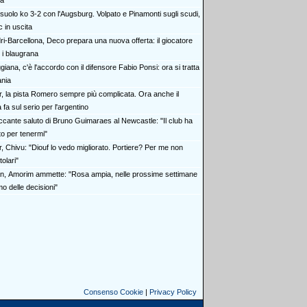
na
suolo ko 3-2 con l'Augsburg. Volpato e Pinamonti sugli scudi,
 in uscita
ri-Barcellona, Deco prepara una nuova offerta: il giocatore
 i blaugrana
iana, c'è l'accordo con il difensore Fabio Ponsi: ora si tratta
ania
er, la pista Romero sempre più complicata. Ora anche il
 fa sul serio per l'argentino
toccante saluto di Bruno Guimaraes al Newcastle: "Il club ha
tto per tenermi"
r, Chivu: "Diouf lo vedo migliorato. Portiere? Per me non
tolari"
an, Amorim ammette: "Rosa ampia, nelle prossime settimane
o delle decisioni"
Consenso Cookie
|
Privacy Policy