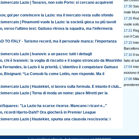
del Cese
iomercato Lazio | Tavares, non solo Porto: si cercano acquirenti
17:30
Sas
male Muric
ov, gol per convincere la Lazio: ma il mercato resta sullo sfondo
17:26
Rod
iomercato | Pinamonti vuole la Lazio: la società gioca su più tavoli
vuole solo
o, verso l'ultimo test: Gattuso ritrova la squadra, ma l'infermeria
17:21
Regg
con il Cat
D TO ITALY - Turismo record, ma il personale manca: l'importanza
17:15
Int
Barcellona
iomercato Lazio | Ivanovic a un passo: tutti i dettagli
17:10
Il 
o, chi è Ivanovic: la voglia di riscatto e il sogno stroncato da Mourinho
fatto di tu
17:04
Inte
 Fernandes, la Lazio è la priorità. L'obiettivo è conquistare Gattuso
esistono ti
o, Bisignani: “La Consob fa come Lotito, non risponde. Ma il
17:00
Mil
prenderem
iomercato Lazio | Hautekiet, si lavora sulla formula. E intanto il club...
iomercato Lazio | Torna di moda un nome: piace Miretti per la
tSquares: "La Lazio ha scarse risorse. Mancano i ricavi e..."
o, ricordi Hjerto-Dahl? Ora giocherà in Premier League
iomercato Lazio | Hautekiet, spunta una clausola rescissoria: i