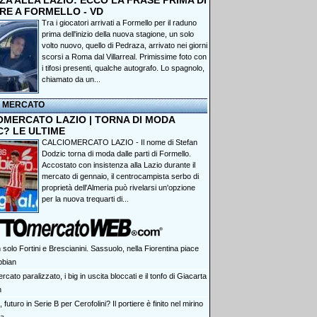
A ALLA LAZIO: ECCO LA FRASE PRIMA DI
RE A FORMELLO - VD
Tra i giocatori arrivati a Formello per il raduno
prima dell'inizio della nuova stagione, un solo
volto nuovo, quello di Pedraza, arrivato nei giorni
scorsi a Roma dal Villarreal. Primissime foto con
i tifosi presenti, qualche autografo. Lo spagnolo,
chiamato da un...
I MERCATO
OMERCATO LAZIO | TORNA DI MODA
C? LE ULTIME
CALCIOMERCATO LAZIO - Il nome di Stefan
Dodzic torna di moda dalle parti di Formello.
Accostato con insistenza alla Lazio durante il
mercato di gennaio, il centrocampista serbo di
proprietà dell'Almeria può rivelarsi un'opzione
per la nuova trequarti di...
solo Fortini e Brescianini. Sassuolo, nella Fiorentina piace
bbian
ercato paralizzato, i big in uscita bloccati e il tonfo di Giacarta
n
, futuro in Serie B per Cerofolini? Il portiere è finito nel mirino