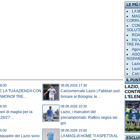
LE PIÙ
LA 
MAGL
CORRI 
CON
SOLUT
ROAD
FAI
TRE P
Agost
AGO
RISPA
Lazi
Lazio
Calci
IL PUN
8:00
08.08.2026 17:30
LAZIO,
E LA TUA AZIENDA CON
Calciomercato Lazio | Fabbian può
CONTR
L'ELE
AMONOI! TRE...
tornare al Bologna: le...
6:00
08.08.2026 15:30
eri di maglia per la
Lazio, i marcatori del
26/27:...
precampionato: Ratkov segna sei
gol
5:00
08.08.2026 15:00
 squadre del Lazio sono
LA MAGLIA HOME TI ASPETTA AL
ESCLU