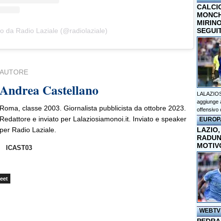
CALCI
MONCHI
MIRINO
SEGUI
o da Radio Laziale (@radiolaziale)
AUTORE
Andrea Castellano
LALAZIOS
aggiunge a
Roma, classe 2003. Giornalista pubblicista da ottobre 2023.
offensivo 
Redattore e inviato per Lalaziosiamonoi.it. Inviato e speaker
EUROP
LAZIO,
per Radio Laziale.
RADUN
MOTIV
ICAST03
eet
WEBTV