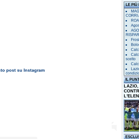
LE PIÙ
MAGL
CORRI 
ROAD
Agost
AGO
RISPA
Frosi
Bolog
Calc
Calc
scelto
Calc
Lazi
sto post su Instagram
condizi
IL PUN
LAZIO,
CONTR
L'ELE
ESCLU