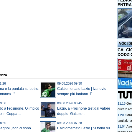
PEDRAZ
ENTRA
VOCI D
CALCI
DODZI
denza
1:26
09.08.2026 09:30
na e la puntata su Lotito:
Calciomercato Lazio | Ivanovic
manca..."
sempre più lontano. E...
9:00
09.08.2026 08:45
11:15
Gen
do a Frosinone, Olimpico
Lazio, a Frosinone test dal valore
questa res
 in Coppa:...
doppio: Gattuso...
11:09
Mil
tanti altri 
8:30
09.08.2026 07:28
11:04
Avel
agnoli, non ci sono
Calciomercato Lazio | Si torna su