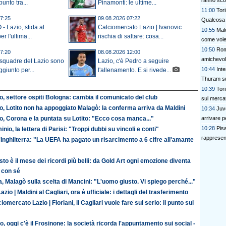
l'anno sco
punto tra...
Pinamonti: le ultime...
11:00
Tor
7:25
09.08.2026 07:22
Qualcosa
 Lazio, sfida al
Calciomercato Lazio | Ivanovic
10:55
Mald
r l'ultima...
rischia di saltare: cosa...
come vole
10:50
Roma
7:20
08.08.2026 12:00
amichevol
 squadre del Lazio sono
Lazio, c'è Pedro a seguire
10:44
Inte
giunto per...
l'allenamento. E si rivede...
Thuram su
10:39
Tori
o, settore ospiti Bologna: cambia il comunicato del club
sul merca
o, Lotito non ha appoggiato Malagò: la conferma arriva da Maldini
10:34
Juve
arrivare pe
o, Corona e la puntata su Lotito: "Ecco cosa manca..."
10:28
Pisa
inio, la lettera di Parisi: "Troppi dubbi su vincoli e conti"
rappresen
'Inghilterra: "La UEFA ha pagato un risarcimento a 6 cifre all'amante
to è il mese dei ricordi più belli: da Gold Art ogni emozione diventa
 con sé
ia, Malagò sulla scelta di Mancini: "L'uomo giusto. Vi spiego perché..."
azio | Maldini al Cagliari, ora è ufficiale: i dettagli del trasferimento
iomercato Lazio | Floriani, il Cagliari vuole fare sul serio: il punto sul
o, oggi c'è il Frosinone: la società ricorda l'appuntamento sui social -