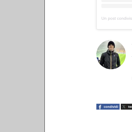
Un post condivis
condividi
tw