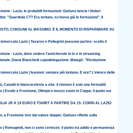
inone - Lazio, le probabili formazioni: Gattuso lancia i titolari
ini: "Guardiola CT? Era tentato, scriveva già le formazioni". Il
STO, CONSUMI AL MASSIMO: È IL MOMENTO DI RISPARMIARE SU
iomercato Lazio | Tavares e Pellegrini possono partire: scelto il
inone - Lazio, dove vedere l'amichevole in tv e in streaming
ionale, Diana Bianchedi capodelegazione. Malagò: "Rivoluzione
iomercato Lazio | Ivanovic sempre più lontano. E ora? L'elenco delle
o, Cataldi in biancoceleste a vita: il rinnovo è solo una formalità
o | Esodo a Frosinone, Olimpico mezzo vuoto in Coppa: il punto sui
LIA JR A 19 EURO E TSHIRT A PARTIRE DA 15: CORRI AL LAZIO
o, a Frosinone test dal valore doppio: Gattuso riflette sulla
o | Romagnoli, non ci sono certezze: il punto tra addio e permanenza