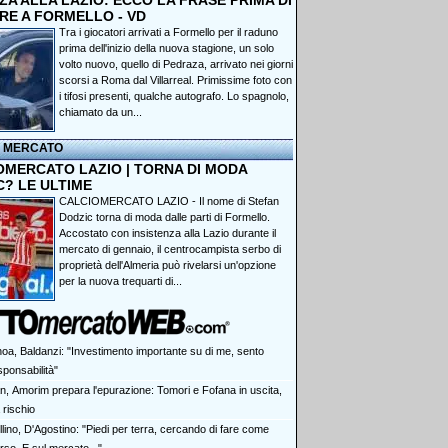
A ALLA LAZIO: ECCO LA FRASE PRIMA DI
RE A FORMELLO - VD
Tra i giocatori arrivati a Formello per il raduno
prima dell'inizio della nuova stagione, un solo
volto nuovo, quello di Pedraza, arrivato nei giorni
scorsi a Roma dal Villarreal. Primissime foto con
i tifosi presenti, qualche autografo. Lo spagnolo,
chiamato da un...
I MERCATO
OMERCATO LAZIO | TORNA DI MODA
C? LE ULTIME
CALCIOMERCATO LAZIO - Il nome di Stefan
Dodzic torna di moda dalle parti di Formello.
Accostato con insistenza alla Lazio durante il
mercato di gennaio, il centrocampista serbo di
proprietà dell'Almeria può rivelarsi un'opzione
per la nuova trequarti di...
oa, Baldanzi: "Investimento importante su di me, sento
ponsabilità"
an, Amorim prepara l'epurazione: Tomori e Fofana in uscita,
a rischio
lino, D'Agostino: "Piedi per terra, cercando di fare come