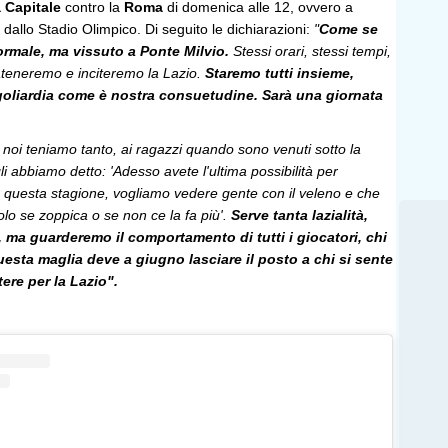
 Capitale
contro la
Roma
di domenica alle 12, ovvero a
 dallo Stadio Olimpico. Di seguito le dichiarazioni:
"
Come se
rmale, ma vissuto a Ponte Milvio.
Stessi orari, stessi tempi,
ateneremo e inciteremo la Lazio.
Staremo tutti insieme,
goliardia come è nostra consuetudine. Sarà una giornata
i noi teniamo tanto, ai ragazzi quando sono venuti sotto la
li abbiamo detto: 'Adesso avete l'ultima possibilità per
 questa stagione, vogliamo vedere gente con il veleno e che
lo se zoppica o se non ce la fa più'.
Serve tanta lazialità,
, ma guarderemo il comportamento di tutti i giocatori, chi
esta maglia deve a giugno lasciare il posto a chi si sente
ere per la Lazio".