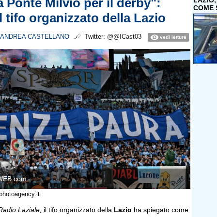
 Ponte Milvio per il derby":
LAZIO
COME 
el tifo organizzato della Lazio
ANDREA CASTELLANO
Twitter:
@@ICast03
vedi letture
WEB.com
photoagency.it
Radio Laziale,
il tifo organizzato della
Lazio
ha spiegato come