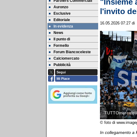
"Insieme a
Partners Commerciali
Auronzo
l'invito d
Esclusive
Editoriale
16.05.2026 07:27
di
In evidenza
News
Il punto di
Formello
Forum Biancoceleste
Calciomercato
Pubblicità
Segui
Mi Piace
TUTTOmercato
© foto di www.image
In collegamento a 