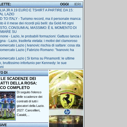
 LETTE:
OGGI
IERI
IA JR A 19 EURO E TSHIRT A PARTIRE DA 15:
AL LAZIO
 TO ITALY - Turismo record, ma il personale manca:
o è il mese dei ricordi più belli: da Gold Art ogni
STO, CONSUMI AL MASSIMO: È IL MOMENTO DI
RMIARE SU
none - Lazio, le probabili formazioni: Gattuso lancia i
na - Lazio, trasferta vietata: i motivi del clamoroso
iomercato Lazio | Ivanovic rischia di saltare: cosa sta
iomercato Lazio | Fabrizio Romano: "Ivanovic ha
iomercato Lazio | Si torna su Pinamonti: le ultime
o, bruttissimo infortunio per Kennedy: le sue
oni
TO DI
 LE SCADENZE DEI
ATTI DELLA ROSA:
NCO COMPLETO
Di seguito l'elenco
delle scadenze dei
contratti di tutti i
giocatori della Lazio.
2027: Cancellieri,
Cataldi,...
SIVE