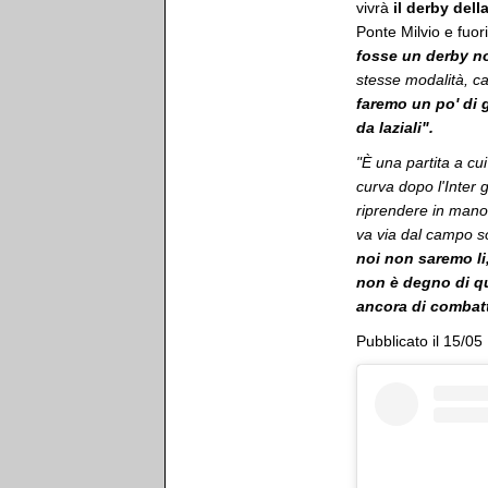
vivrà
il
derby della
Ponte Milvio e fuori
fosse un derby no
stesse modalità, c
faremo un po' di 
da laziali".
"È una partita a cu
curva dopo l'Inter g
riprendere in mano
va via dal campo so
noi non saremo li
non è degno di qu
ancora di combatt
Pubblicato il 15/05