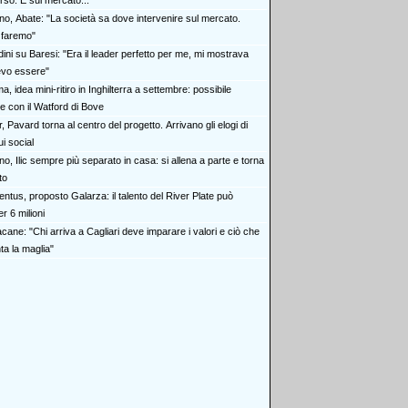
rso. E sul mercato..."
ino, Abate: "La società sa dove intervenire sul mercato.
 faremo"
ini su Baresi: "Era il leader perfetto per me, mi mostrava
vo essere"
, idea mini-ritiro in Inghilterra a settembre: possibile
e con il Watford di Bove
r, Pavard torna al centro del progetto. Arrivano gli elogi di
i social
no, Ilic sempre più separato in casa: si allena a parte e torna
to
ntus, proposto Galarza: il talento del River Plate può
r 6 milioni
cane: "Chi arriva a Cagliari deve imparare i valori e ciò che
ta la maglia"