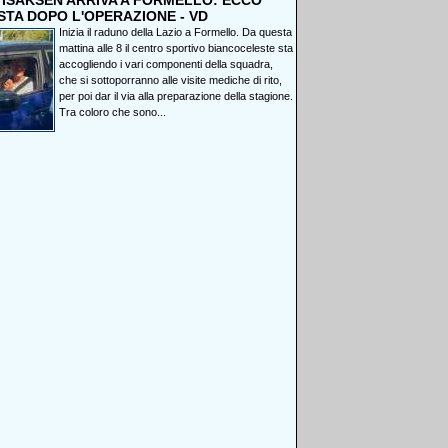
, ISAKSEN ARRIVA A FORMELLO: ECCO
STA DOPO L'OPERAZIONE - VD
Inizia il raduno della Lazio a Formello. Da questa
mattina alle 8 il centro sportivo biancoceleste sta
accogliendo i vari componenti della squadra,
che si sottoporranno alle visite mediche di rito,
per poi dar il via alla preparazione della stagione.
Tra coloro che sono...