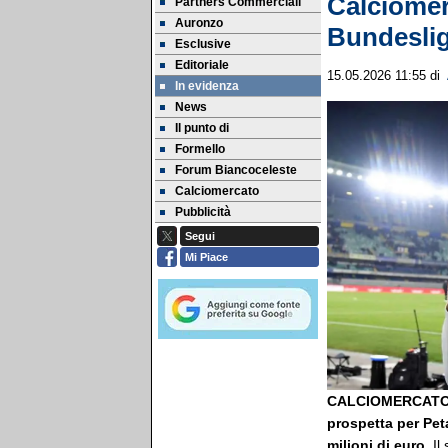
Calciomer
Partners Commerciali
Auronzo
Bundeslig
Esclusive
Editoriale
15.05.2026 11:55
di
In evidenza
News
Il punto di
Formello
Forum Biancoceleste
Calciomercato
Pubblicità
Segui
Mi Piace
CALCIOMERCATO 
prospetta per Pet
milioni di euro.
Il 