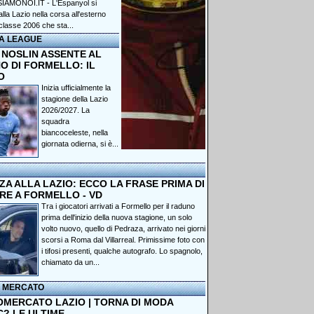
IAMONOI.IT - L'Espanyol si
lla Lazio nella corsa all'esterno
classe 2006 che sta...
A LEAGUE
 NOSLIN ASSENTE AL
O DI FORMELLO: IL
O
Inizia ufficialmente la
stagione della Lazio
2026/2027. La
squadra
biancoceleste, nella
giornata odierna, si è...
A ALLA LAZIO: ECCO LA FRASE PRIMA DI
RE A FORMELLO - VD
Tra i giocatori arrivati a Formello per il raduno
prima dell'inizio della nuova stagione, un solo
volto nuovo, quello di Pedraza, arrivato nei giorni
scorsi a Roma dal Villarreal. Primissime foto con
i tifosi presenti, qualche autografo. Lo spagnolo,
chiamato da un...
I MERCATO
OMERCATO LAZIO | TORNA DI MODA
C? LE ULTIME