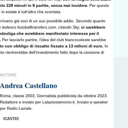
lo 228 minuti in 8 partite, senza mai incidere.
Per questo
n estate è tutt'altro che scontata.
rivano già voci di un suo possibile addio.
Secondo quanto
le tedesco fussballtransfers.com,
citando Sky,
ci sarebbero
ndesliga che avrebbero manifestato interesse per il
.
Per lasciarlo partire, l'idea del club biancoceleste sarebbe
to con obbligo di riscatto fissato a 13 milioni di euro.
In
o rientrerebbe dell'investimento fatto dopo la cessione di
AUTORE
Andrea Castellano
Roma, classe 2003. Giornalista pubblicista da ottobre 2023.
Redattore e inviato per Lalaziosiamonoi.it. Inviato e speaker
per Radio Laziale.
ICAST03