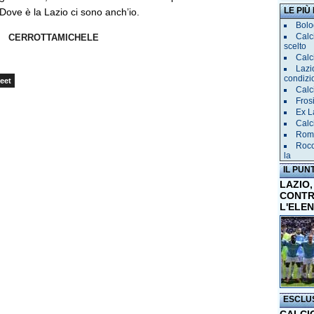
LE PIÙ
Dove è la Lazio ci sono anch’io.
Bolog
Calc
CERROTTAMICHELE
scelto
Calc
Lazi
condizi
eet
Calc
Fros
Ex L
Calc
Roma
Rocc
la
IL PUN
LAZIO,
CONTR
L'ELE
ESCLU