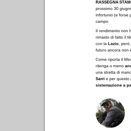
RASSEGNA STAMP
prossimo 30 giugn
infortunio (e forse
campo.
Il rendimento non h
rimasto di fatto il 
con la
Lazio
, però
futuro ancora non 
Come riporta il
Mes
ritenga o meno
anc
una stretta di man
Sarri
e per questo n
sistemazione a p