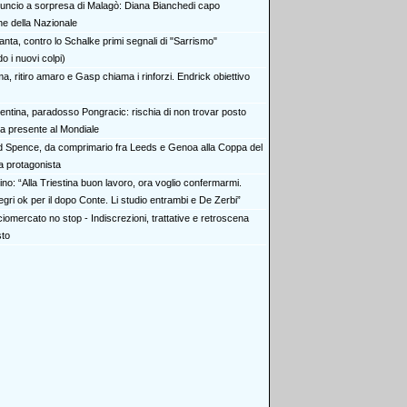
uncio a sorpresa di Malagò: Diana Bianchedi capo
ne della Nazionale
anta, contro lo Schalke primi segnali di "Sarrismo"
o i nuovi colpi)
, ritiro amaro e Gasp chiama i rinforzi. Endrick obiettivo
rentina, paradosso Pongracic: rischia di non trovar posto
ola presente al Mondiale
d Spence, da comprimario fra Leeds e Genoa alla Coppa del
 protagonista
no: “Alla Triestina buon lavoro, ora voglio confermarmi.
legri ok per il dopo Conte. Li studio entrambi e De Zerbi”
iomercato no stop - Indiscrezioni, trattative e retroscena
sto