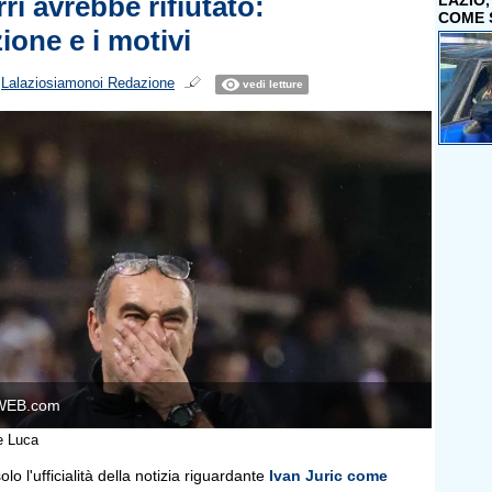
i avrebbe rifiutato:
LAZIO
COME 
zione e i motivi
i
Lalaziosiamonoi Redazione
vedi letture
WEB.com
e Luca
lo l'ufficialità della notizia riguardante
Ivan Juric come