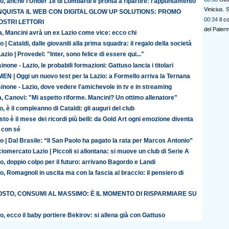
o, anche l’Under 18 di Lombardi è pronta a ripartire: l’appuntamento
Vinicius.
QUISTA IL WEB CON DIGITAL GLOW UP SOLUTIONS: PROMO
00:34
Il c
OSTRI LETTORI
del Paler
ia, Mancini avrà un ex Lazio come vice: ecco chi
o | Cataldi, dalle giovanili alla prima squadra: il regalo della società
azio | Provedel: "Inter, sono felice di essere qui..."
inone - Lazio, le probabili formazioni: Gattuso lancia i titolari
N | Oggi un nuovo test per la Lazio: a Formello arriva la Ternana
inone - Lazio, dove vedere l'amichevole in tv e in streaming
ia, Canovi: "Mi aspetto riforme. Mancini? Un ottimo allenatore"
o, è il compleanno di Cataldi: gli auguri del club
to è il mese dei ricordi più belli: da Gold Art ogni emozione diventa
 con sé
o | Dal Brasile: “Il San Paolo ha pagato la rata per Marcos Antonio”
iomercato Lazio | Piccoli si allontana: si muove un club di Serie A
o, doppio colpo per il futuro: arrivano Bagordo e Landi
o, Romagnoli in uscita ma con la fascia al braccio: il pensiero di
STO, CONSUMI AL MASSIMO: È IL MOMENTO DI RISPARMIARE SU
o, ecco il baby portiere Bekirov: si allena già con Gattuso