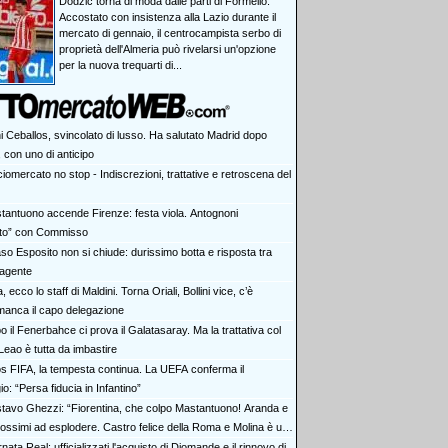
Dodzic torna di moda dalle parti di Formello.
Accostato con insistenza alla Lazio durante il
mercato di gennaio, il centrocampista serbo di
proprietà dell'Almeria può rivelarsi un'opzione
per la nuova trequarti di...
i Ceballos, svincolato di lusso. Ha salutato Madrid dopo
 con uno di anticipo
iomercato no stop - Indiscrezioni, trattative e retroscena del
tantuono accende Firenze: festa viola. Antognoni
lito” con Commisso
aso Esposito non si chiude: durissimo botta e risposta tra
 agente
ia, ecco lo staff di Maldini. Torna Oriali, Bollini vice, c’è
manca il capo delegazione
 il Fenerbahce ci prova il Galatasaray. Ma la trattativa col
Leao è tutta da imbastire
s FIFA, la tempesta continua. La UEFA conferma il
io: “Persa fiducia in Infantino”
tavo Ghezzi: “Fiorentina, che colpo Mastantuono! Aranda e
rossimi ad esplodere. Castro felice della Roma e Molina è un
nata Real: ufficializzati l'acquisto di Diomande e il rinnovo di