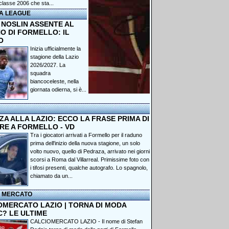
classe 2006 che sta...
A LEAGUE
 NOSLIN ASSENTE AL
O DI FORMELLO: IL
O
Inizia ufficialmente la
stagione della Lazio
2026/2027. La
squadra
biancoceleste, nella
giornata odierna, si è...
A ALLA LAZIO: ECCO LA FRASE PRIMA DI
RE A FORMELLO - VD
Tra i giocatori arrivati a Formello per il raduno
prima dell'inizio della nuova stagione, un solo
volto nuovo, quello di Pedraza, arrivato nei giorni
scorsi a Roma dal Villarreal. Primissime foto con
i tifosi presenti, qualche autografo. Lo spagnolo,
chiamato da un...
I MERCATO
OMERCATO LAZIO | TORNA DI MODA
C? LE ULTIME
CALCIOMERCATO LAZIO - Il nome di Stefan