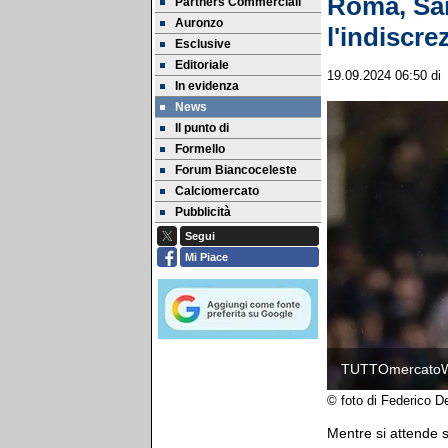
Roma, Sarr
Partners Commerciali
Auronzo
l'indiscre
Esclusive
Editoriale
19.09.2024 06:50
d
In evidenza
News
Il punto di
Formello
Forum Biancoceleste
Calciomercato
Pubblicità
Segui
Mi Piace
TUTTOmercato
© foto di Federico D
Mentre si attende so