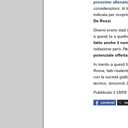
prossimo allenat
considerazioni, di t
indicata per ricopri
De Rossi
.
Diversi erano stati 
a questi (e a quello
fatto anche il nom
redazione però,
l'
potenziale offerta
In merito a questi f
Roma, fatti risalen
con la società gia
tecnico, annunciò 
Pubblicato il 18/09
condividi
tw