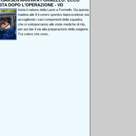
, ISAKSEN ARRIVA A FORMELLO: ECCO
STA DOPO L'OPERAZIONE - VD
Inizia il raduno della Lazio a Formello. Da questa
mattina alle 8 il centro sportivo biancoceleste sta
accogliendo i vari componenti della squadra,
che si sottoporranno alle visite mediche di rito,
per poi dar il via alla preparazione della stagione.
Tra coloro che sono...