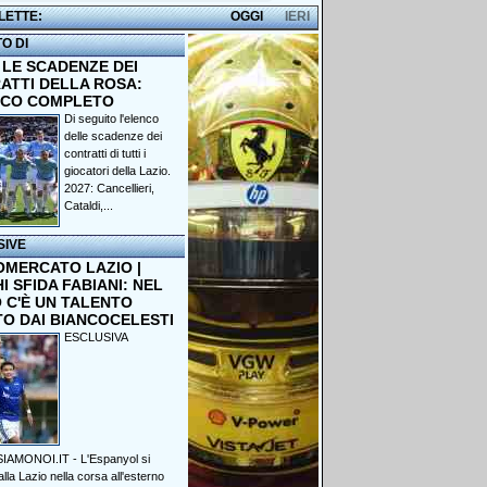
 LETTE:
OGGI
IERI
TO DI
 LE SCADENZE DEI
ATTI DELLA ROSA:
NCO COMPLETO
Di seguito l'elenco
delle scadenze dei
contratti di tutti i
giocatori della Lazio.
2027: Cancellieri,
Cataldi,...
SIVE
OMERCATO LAZIO |
 SFIDA FABIANI: NEL
 C'È UN TALENTO
TO DAI BIANCOCELESTI
ESCLUSIVA
IAMONOI.IT - L'Espanyol si
lla Lazio nella corsa all'esterno