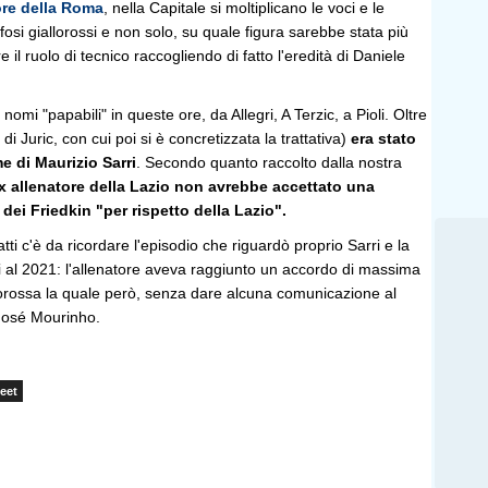
ore della Roma
, nella Capitale si moltiplicano le voci e le
ifosi giallorossi e non solo, su quale figura sarebbe stata più
re il ruolo di tecnico raccogliendo di fatto l'eredità di Daniele
i nomi "papabili" in queste ore, da Allegri, A Terzic, a Pioli. Oltre
 di Juric, con cui poi si è concretizzata la trattativa)
era stato
e di Maurizio Sarri
. Secondo quanto raccolto dalla nostra
ex allenatore della Lazio non avrebbe accettato una
 dei Friedkin
"per rispetto della Lazio".
atti c'è da ricordare l'episodio che riguardò proprio Sarri e la
ti al 2021: l'allenatore aveva raggiunto un accordo di massima
llorossa la quale però, senza dare alcuna comunicazione al
José Mourinho.
eet