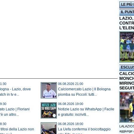
LE PIÙ
IL PUN
LAZIO,
CONTR
L'ELE
ESCLU
CALCI
MONCHI
MIRINO
1:30
06.08.2026 21:00
SEGUI
ologna - Lazio, dove
Calciomercato Lazio | Il Bologna
tch in tv e...
piomba su Piccoli: tutti...
9:30
06.08.2026 19:00
to Lazio | Floriani
Notizie Lazio su WhatsApp | Facile
è un altro...
e gratuito: iscriviti...
8:30
06.08.2026 18:00
LALAZIOS
tifosi della Lazio non
La Uefa conferma il boicottaggio
aggiunge a