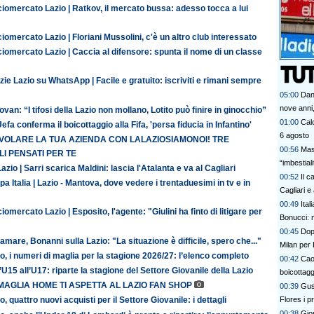
iomercato Lazio | Ratkov, il mercato bussa: adesso tocca a lui
iomercato Lazio | Floriani Mussolini, c'è un altro club interessato
iomercato Lazio | Caccia al difensore: spunta il nome di un classe
zie Lazio su WhatsApp | Facile e gratuito: iscriviti e rimani sempre
05:00
Dan
nove anni,
van: “I tifosi della Lazio non mollano, Lotito può finire in ginocchio”
01:00
Calc
efa conferma il boicottaggio alla Fifa, 'persa fiducia in Infantino'
6 agosto
 VOLARE LA TUA AZIENDA CON LALAZIOSIAMONOI! TRE
00:56
Mas
I PENSATI PER TE
“imbestia
azio | Sarri scarica Maldini: lascia l'Atalanta e va al Cagliari
00:52
Il c
a Italia | Lazio - Mantova, dove vedere i trentaduesimi in tv e in
Cagliari e
00:49
Ital
iomercato Lazio | Esposito, l'agente: "Giulini ha finto di litigare per
Bonucci: 
00:45
Dopo
amare, Bonanni sulla Lazio: "La situazione è difficile, spero che..."
Milan per 
o, i numeri di maglia per la stagione 2026/27: l’elenco completo
00:42
Cao
’U15 all’U17: riparte la stagione del Settore Giovanile della Lazio
boicottagg
MAGLIA HOME TI ASPETTA AL LAZIO FAN SHOP
00:39
Gus
Flores i p
o, quattro nuovi acquisti per il Settore Giovanile: i dettagli
bel colpo”
00:38
Gior