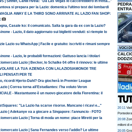
 | Sinner, Cahill rivela: "Da Las Vegas lo caccerebbero in fretta..."
PEDRAZ
antova si prepara per la Lazio: domenica l’ultimo test dei lombardi
ENTRA
MAGLIA AWAY E LA THIRD SONO ARRIVATE AL LAZIO FAN SHOP:
E
gna, Casale ko: il comunicato. Salta la gara da ex con la Lazio?
inone - Lazio, il dato aggiornato sui biglietti venduti: si riempie lo
zie Lazio su WhatsApp | Facile e gratuito: iscriviti e rimani sempre
VOCI D
CALCI
inone - Lazio, le probabili formazioni: Gattuso lancia i titolari
DODZI
iomercato Lazio | Becker, lo Schalke 04 offre il rinnovo: le ultime
 VOLARE LA TUA AZIENDA CON LALAZIOSIAMONOI! TRE
I PENSATI PER TE
o, ricordi Hjerto-Dahl? Ora giocherà in Premier League
azio | Correa torna all'Estudiantes: l'ha voluto Veron
CIALE - Mastantuono è un nuovo giocatore della Fiorentina: il
tSquares: "La Lazio ha scarse risorse. Mancano i ricavi e..."
20:11
Vad
Lazio | Adekanye va a giocare a Singapore: l'annuncio - FOTO
Ponteder
iomercato Lazio | Torna di moda un nome: piace Miretti per la
20:08
Zom
milioni di 
ciomercato Lazio | Sana Fernandes verso l'addio? Le ultime
20:05
Gro