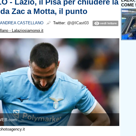
- Lazio, il Pisa per chiudere la
LAZIO
COME 
da Zac a Motta, il punto
ANDREA CASTELLANO
Twitter:
@@ICast03
vedi letture
lano - Lalaziosiamonoi.it
WEB.com
photoagency.it