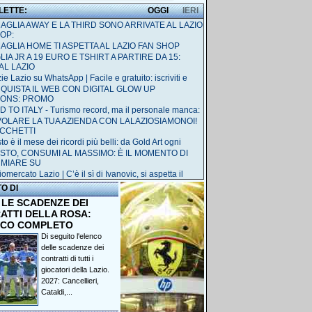
 LETTE:
OGGI
IERI
MAGLIA AWAY E LA THIRD SONO ARRIVATE AL LAZIO
OP:
MAGLIA HOME TI ASPETTA AL LAZIO FAN SHOP
IA JR A 19 EURO E TSHIRT A PARTIRE DA 15:
AL LAZIO
ie Lazio su WhatsApp | Facile e gratuito: iscriviti e
QUISTA IL WEB CON DIGITAL GLOW UP
IONS: PROMO
 TO ITALY - Turismo record, ma il personale manca:
 VOLARE LA TUA AZIENDA CON LALAZIOSIAMONOI!
ACCHETTI
o è il mese dei ricordi più belli: da Gold Art ogni
STO, CONSUMI AL MASSIMO: È IL MOMENTO DI
RMIARE SU
omercato Lazio | C’è il sì di Ivanovic, si aspetta il
TO DI
 LE SCADENZE DEI
ATTI DELLA ROSA:
NCO COMPLETO
Di seguito l'elenco
delle scadenze dei
contratti di tutti i
giocatori della Lazio.
2027: Cancellieri,
Cataldi,...