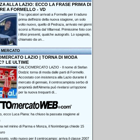
A ALLA LAZIO: ECCO LA FRASE PRIMA DI
RE A FORMELLO - VD
Tra i giocatori arrivati a Formello per il raduno
prima dell'inizio della nuova stagione, un solo
volto nuovo, quello di Pedraza, arrivato nei giorni
scorsi a Roma dal Villarreal. Primissime foto con
i tifosi presenti, qualche autografo. Lo spagnolo,
chiamato da un...
I MERCATO
OMERCATO LAZIO | TORNA DI MODA
C? LE ULTIME
CALCIOMERCATO LAZIO - Il nome di Stefan
Dodzic torna di moda dalle parti di Formello.
Accostato con insistenza alla Lazio durante il
mercato di gennaio, il centrocampista serbo di
proprietà dell'Almeria può rivelarsi un'opzione
per la nuova trequarti di...
o, ecco Luca Piana: ha chiuso la passata stagione al
a
a nel mirino di Parma e Monza, il Norimberga chiede 15
euro
sseto, volto nuovo per il centrocampo: arriva il classe 2007