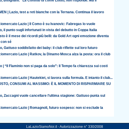
o, Bisignani: “La Consob fa come Lotito, non risponde. Ma il
N | Lazio, test a reti bianche con la Ternana. Continua il lavoro
iomercato Lazio | Il Como è su Ivanovic: Fabregas lo vuole
o, il punto sugli infortunati in vista del debutto in Coppa Italia
to è il mese dei ricordi più belli: da Gold Art ogni emozione diventa
 con sé
o, Gattuso soddisfatto dei baby: il club riflette sul loro futuro
iomercato Lazio | Ratkov, la Dinamo Mosca alza la posta: ora il club
o | “Il Flaminio non si paga da solo”: Il Tempo fa chiarezza sui costi
iomercato Lazio | Hautekiet, si lavora sulla formula. E intanto il club...
STO, CONSUMI AL MASSIMO: È IL MOMENTO DI RISPARMIARE SU
o, Zaccagni vuole cancellare l’ultima stagione: Gattuso punta sul
ciomercato Lazio | Romagnoli, futuro sospeso: non si esclude la
LaLazioSiamoNoi.it - Autorizzazione n° 330/2008