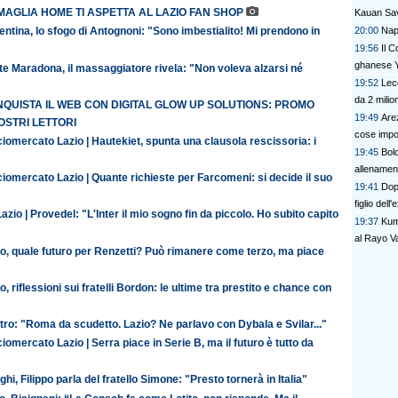
MAGLIA HOME TI ASPETTA AL LAZIO FAN SHOP
Kauan Sav
20:00
Napo
entina, lo sfogo di Antognoni: "Sono imbestialito! Mi prendono in
19:56
Il C
ghanese Y
te Maradona, il massaggiatore rivela: "Non voleva alzarsi né
19:52
Lec
da 2 milion
QUISTA IL WEB CON DIGITAL GLOW UP SOLUTIONS: PROMO
19:49
Are
OSTRI LETTORI
cose impor
iomercato Lazio | Hautekiet, spunta una clausola rescissoria: i
19:45
Bolo
allenament
iomercato Lazio | Quante richieste per Farcomeni: si decide il suo
19:41
Dop
figlio dell
azio | Provedel: "L'Inter il mio sogno fin da piccolo. Ho subito capito
19:37
Kumb
al Rayo V
io, quale futuro per Renzetti? Può rimanere come terzo, ma piace
o, riflessioni sui fratelli Bordon: le ultime tra prestito e chance con
ro: "Roma da scudetto. Lazio? Ne parlavo con Dybala e Svilar..."
iomercato Lazio | Serra piace in Serie B, ma il futuro è tutto da
ghi, Filippo parla del fratello Simone: "Presto tornerà in Italia"