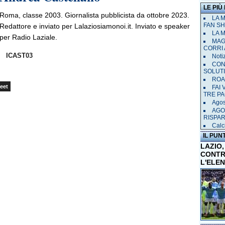
LE PIÙ
Roma, classe 2003. Giornalista pubblicista da ottobre 2023.
LA 
FAN SH
Redattore e inviato per Lalaziosiamonoi.it. Inviato e speaker
LA 
per Radio Laziale.
MAGL
CORRI 
ICAST03
Notiz
CON
SOLUT
ROAD
eet
FAI
TRE P
Agost
AGO
RISPA
Calci
IL PUN
LAZIO,
CONTR
L'ELE