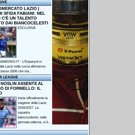
SIVE
OMERCATO LAZIO |
 SFIDA FABIANI: NEL
 C'È UN TALENTO
TO DAI BIANCOCELESTI
ESCLUSIVA
IAMONOI.IT - L'Espanyol si
lla Lazio nella corsa all'esterno
classe 2006 che sta...
A LEAGUE
 NOSLIN ASSENTE AL
O DI FORMELLO: IL
O
Inizia ufficialmente la
stagione della Lazio
2026/2027. La
squadra
biancoceleste, nella
giornata odierna, si è...