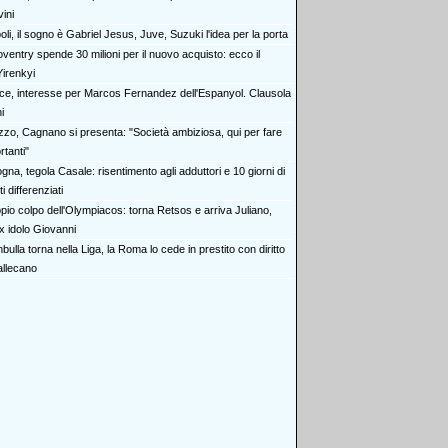
ini
li, il sogno è Gabriel Jesus, Juve, Suzuki l'idea per la porta
oventry spende 30 milioni per il nuovo acquisto: ecco il
irenkyi
ce, interesse per Marcos Fernandez dell'Espanyol. Clausola
i
zzo, Cagnano si presenta: "Società ambiziosa, qui per fare
tanti"
gna, tegola Casale: risentimento agli adduttori e 10 giorni di
i differenziati
pio colpo dell'Olympiacos: torna Retsos e arriva Juliano,
'ex idolo Giovanni
ulla torna nella Liga, la Roma lo cede in prestito con diritto
allecano