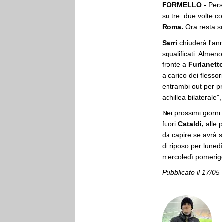
FORMELLO -
Pers
su tre: due volte co
Roma.
Ora resta so
Sarri
chiuderà l'a
squalificati. Almen
fronte a
Furlanett
a carico dei flesso
entrambi out per p
achillea bilaterale"
Nei prossimi giorni
fuori
Cataldi,
alle 
da capire se avrà 
di riposo per luned
mercoledì pomerig
Pubblicato il 17/05