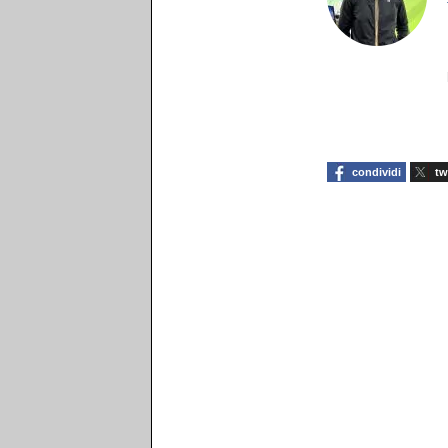
condividi
tw