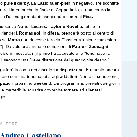
o pure il
derby.
La
Lazio
fa en-plein in negativo. Tre sconfitte
ntro l'Inter, anche in finale di Coppa Italia, e una contro la
lo l'ultima giornata di campionato contro il
Pisa.
nno senza
Nuno Tavares, Taylor e Rovella,
tutti e tre
o rientrerà
Romagnoli
in difesa, prenderà posto al centro di
o
se
Motta
non dovesse farcela ("sospetta lesione muscolare
ri"). Da valutare anche le condizioni di
Patric
e
Zaccagni,
roblemi muscolari (il primo ha accusato una "tendinopatia
, il secondo una "lieve distrazione del quadricipite destro").
 (si farà la conta dei giocatori a disposizione. È rimasto ancora
prese con una tendinopatia agli adduttori. Non è in condizione,
spazio il prossimo weekend. Da programma, previsti due giorni
ì e martedì: la squadra dovrebbe tornare ad allenarsi
gio.
AUTORE
Andrea Castellano