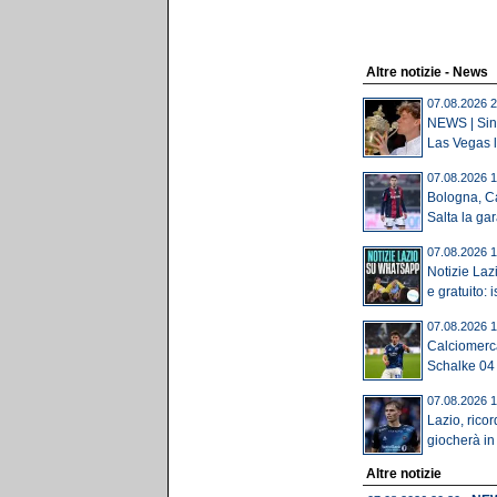
Altre notizie - News
07.08.2026 2
NEWS | Sinn
Las Vegas l
07.08.2026 1
Bologna, Ca
Salta la gar
07.08.2026 1
Notizie Laz
e gratuito: is
07.08.2026 1
Calciomerca
Schalke 04 of
07.08.2026 1
Lazio, rico
giocherà i
Altre notizie