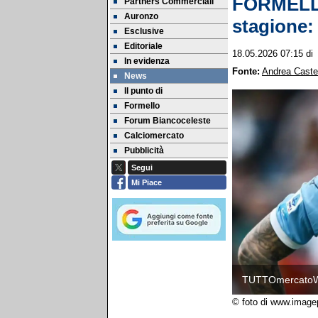
FORMELLO 
Partners Commerciali
Auronzo
stagione: 
Esclusive
Editoriale
18.05.2026 07:15
di
In evidenza
Fonte:
Andrea Castel
News
Il punto di
Formello
Forum Biancoceleste
Calciomercato
Pubblicità
Segui
Mi Piace
TUTTOmercato
© foto di www.image