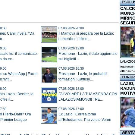
ESCLU
CALCI
MONCHI
MIRINO
SEGUI
0:30
07.08.2026 20:00
er, Cahill rivela: "Da
Il Mantova si prepara per la Lazio:
o...
domenica l’ultimo...
9:30
07.08.2026 19:00
sale ko: il comunicato.
Frosinone - Lazio, il dato aggiornato
a da ex...
sui biglietti...
LALAZIOS
aggiunge a
9:00
07.08.2026 18:30
offensivo 
io su WhatsApp | Facile
Frosinone - Lazio, le probabili
EUROP
criviti...
formazioni: Gattuso...
LAZIO,
RADUN
8:00
07.08.2026 18:00
MOTIV
to Lazio | Becker, lo
FAI VOLARE LA TUA AZIENDA CON
fre il...
LALAZIOSIAMONOI! TRE...
7:30
07.08.2026 17:00
rdi Hjerto-Dahl? Ora
Ex Lazio | Correa torna
n Premier League
all'Estudiantes: l'ha voluto Veron
WEBTV