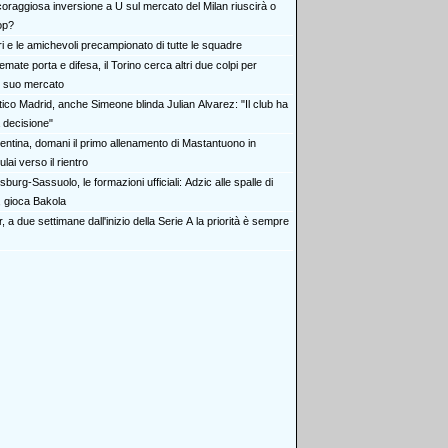
coraggiosa inversione a U sul mercato del Milan riuscirà o
op?
tiri e le amichevoli precampionato di tutte le squadre
emate porta e difesa, il Torino cerca altri due colpi per
il suo mercato
tico Madrid, anche Simeone blinda Julian Alvarez: "Il club ha
 decisione"
rentina, domani il primo allenamento di Mastantuono in
lai verso il rientro
burg-Sassuolo, le formazioni ufficiali: Adzic alle spalle di
, gioca Bakola
r, a due settimane dall'inizio della Serie A la priorità è sempre