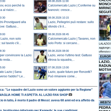
CALCI
3:00
08.08.2026 11:00
MONCHI
kov, ecco perché la
Calciomercato Lazio | Conferme su
MIRINO
 al rialzo:...
Ivanovic: cresce...
SEGUI
0:30
08.08.2026 10:15
hi-Provstgaard alla
Lazio, Pellegrini può restare: sullo
ove: Gattuso...
sfondo c'è il...
9:00
08.08.2026 08:45
 Lazio, non solo
Calciomercato Lazio | Tavares, non
sul tavolo c'è...
solo Porto: si cercano...
LALAZIOS
aggiunge a
8:30
08.08.2026 08:00
offensivo 
 per convincere la Lazio:
Lazio, verso l'ultimo test: Gattuso
EUROP
o resta...
ritrova la squadra,...
LAZIO,
RADUN
5:00
07.08.2026 13:00
MOTIV
ato Lazio | Sana
Lazio, quale futuro per Renzetti?
erso l'addio? Le...
Può rimanere come...
ca: "Le squadre del Lazio sono un valore aggiunto per la Regione"
MAGLIA HOME TI ASPETTA AL LAZIO FAN SHOP
io in lutto, è morto il padre di Messi: aveva 68 anni ed era affetto da
WEBTV
PEDRAZ
o, bruttissimo infortunio per Kennedy: le sue condizioni