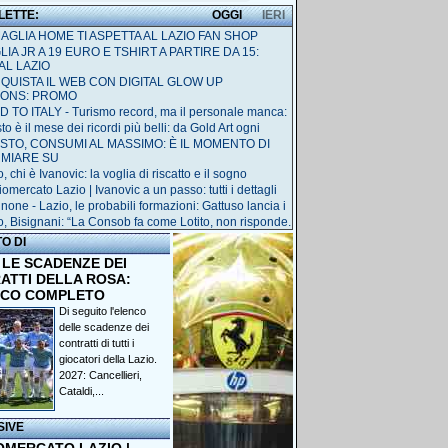
 LETTE:
OGGI
IERI
MAGLIA HOME TI ASPETTA AL LAZIO FAN SHOP
IA JR A 19 EURO E TSHIRT A PARTIRE DA 15:
AL LAZIO
QUISTA IL WEB CON DIGITAL GLOW UP
IONS: PROMO
 TO ITALY - Turismo record, ma il personale manca:
o è il mese dei ricordi più belli: da Gold Art ogni
STO, CONSUMI AL MASSIMO: È IL MOMENTO DI
RMIARE SU
, chi è Ivanovic: la voglia di riscatto e il sogno
omercato Lazio | Ivanovic a un passo: tutti i dettagli
none - Lazio, le probabili formazioni: Gattuso lancia i
o, Bisignani: “La Consob fa come Lotito, non risponde.
TO DI
 LE SCADENZE DEI
ATTI DELLA ROSA:
NCO COMPLETO
Di seguito l'elenco
delle scadenze dei
contratti di tutti i
giocatori della Lazio.
2027: Cancellieri,
Cataldi,...
SIVE