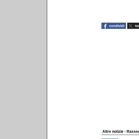
condividi
tw
Altre notizie - Rass