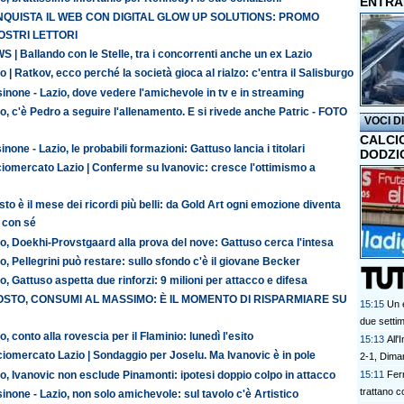
ENTRA
QUISTA IL WEB CON DIGITAL GLOW UP SOLUTIONS: PROMO
OSTRI LETTORI
 | Ballando con le Stelle, tra i concorrenti anche un ex Lazio
o | Ratkov, ecco perché la società gioca al rialzo: c'entra il Salisburgo
inone - Lazio, dove vedere l'amichevole in tv e in streaming
o, c'è Pedro a seguire l'allenamento. E si rivede anche Patric - FOTO
VOCI D
CALCI
inone - Lazio, le probabili formazioni: Gattuso lancia i titolari
DODZI
iomercato Lazio | Conferme su Ivanovic: cresce l'ottimismo a
to è il mese dei ricordi più belli: da Gold Art ogni emozione diventa
 con sé
o, Doekhi-Provstgaard alla prova del nove: Gattuso cerca l'intesa
o, Pellegrini può restare: sullo sfondo c'è il giovane Becker
o, Gattuso aspetta due rinforzi: 9 milioni per attacco e difesa
STO, CONSUMI AL MASSIMO: È IL MOMENTO DI RISPARMIARE SU
15:15
Un e
due setti
o, conto alla rovescia per il Flaminio: lunedì l'esito
15:13
All'
iomercato Lazio | Sondaggio per Joselu. Ma Ivanovic è in pole
2-1, Dima
o, Ivanovic non esclude Pinamonti: ipotesi doppio colpo in attacco
15:11
Fer
trattano c
inone - Lazio, non solo amichevole: sul tavolo c'è Artistico