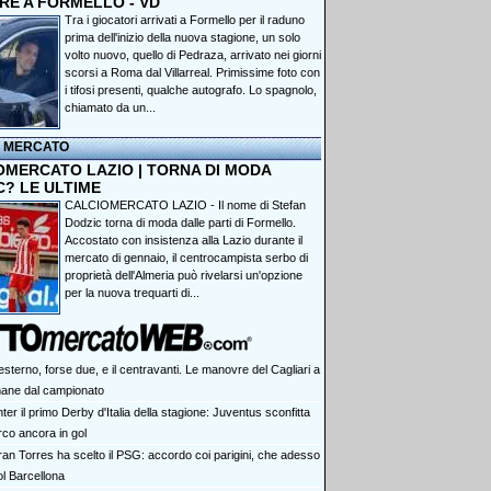
RE A FORMELLO - VD
Tra i giocatori arrivati a Formello per il raduno
prima dell'inizio della nuova stagione, un solo
volto nuovo, quello di Pedraza, arrivato nei giorni
scorsi a Roma dal Villarreal. Primissime foto con
i tifosi presenti, qualche autografo. Lo spagnolo,
chiamato da un...
I MERCATO
OMERCATO LAZIO | TORNA DI MODA
C? LE ULTIME
CALCIOMERCATO LAZIO - Il nome di Stefan
Dodzic torna di moda dalle parti di Formello.
Accostato con insistenza alla Lazio durante il
mercato di gennaio, il centrocampista serbo di
proprietà dell'Almeria può rivelarsi un'opzione
per la nuova trequarti di...
sterno, forse due, e il centravanti. Le manovre del Cagliari a
mane dal campionato
Inter il primo Derby d'Italia della stagione: Juventus sconfitta
rco ancora in gol
ran Torres ha scelto il PSG: accordo coi parigini, che adesso
ol Barcellona