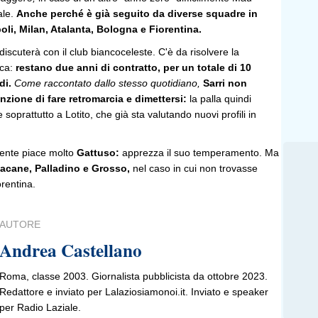
ale.
Anche perché è già seguito da diverse squadre in
oli, Milan, Atalanta, Bologna e Fiorentina.
discuterà con il club biancoceleste. C'è da risolvere la
ica:
restano due anni di contratto, per un totale di 10
rdi.
Come raccontato dallo stesso quotidiano,
Sarri non
nzione di fare retromarcia e dimettersi:
la palla quindi
 soprattutto a Lotito, che già sta valutando nuovi profili in
dente piace molto
Gattuso:
apprezza il suo temperamento. Ma
sacane, Palladino e Grosso,
nel caso in cui non trovasse
orentina.
AUTORE
Andrea Castellano
Roma, classe 2003. Giornalista pubblicista da ottobre 2023.
Redattore e inviato per Lalaziosiamonoi.it. Inviato e speaker
per Radio Laziale.