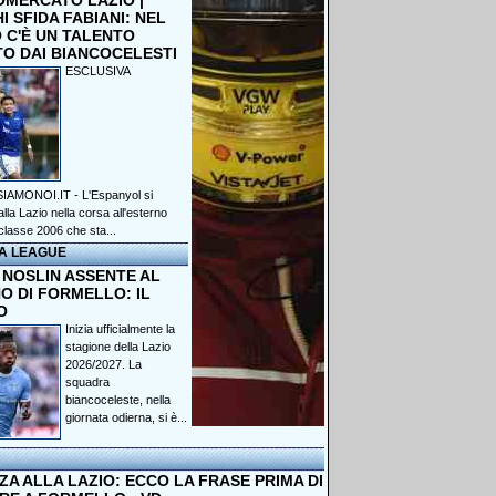
OMERCATO LAZIO |
 SFIDA FABIANI: NEL
 C'È UN TALENTO
TO DAI BIANCOCELESTI
ESCLUSIVA
IAMONOI.IT - L'Espanyol si
lla Lazio nella corsa all'esterno
classe 2006 che sta...
A LEAGUE
 NOSLIN ASSENTE AL
O DI FORMELLO: IL
O
Inizia ufficialmente la
stagione della Lazio
2026/2027. La
squadra
biancoceleste, nella
giornata odierna, si è...
A ALLA LAZIO: ECCO LA FRASE PRIMA DI