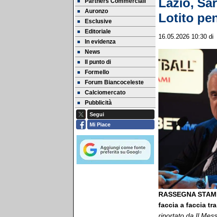
Lazio, Sar
Partners Commerciali
Auronzo
Lotito pen
Esclusive
Editoriale
16.05.2026 10:30
di
In evidenza
News
Il punto di
Formello
Forum Biancoceleste
Calciomercato
Pubblicità
Segui
Mi Piace
RASSEGNA STAMP
faccia a faccia tr
riportato da Il Me