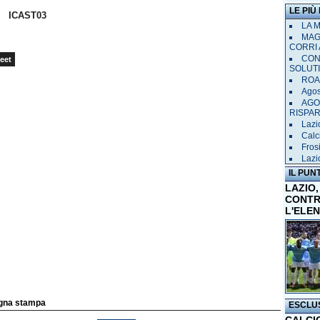
LE PIÙ
ICAST03
LA 
MAGL
CORRI 
CON
eet
SOLUT
ROAD
Agost
AGO
RISPA
Lazio
Calci
Frosi
Lazi
IL PUN
LAZIO,
CONTR
L'ELE
egna stampa
ESCLU