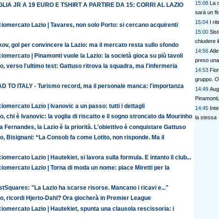
15:08
La 
LIA JR A 19 EURO E TSHIRT A PARTIRE DA 15: CORRI AL LAZIO
sarà un fl
15:04
I ri
iomercato Lazio | Tavares, non solo Porto: si cercano acquirenti
15:00
Sist
chiudere 
ov, gol per convincere la Lazio: ma il mercato resta sullo sfondo
14:56
Atle
iomercato | Pinamonti vuole la Lazio: la società gioca su più tavoli
preso una
o, verso l'ultimo test: Gattuso ritrova la squadra, ma l'infermeria
14:53
Fio
gruppo. Ou
D TO ITALY - Turismo record, ma il personale manca: l'importanza
14:49
Augs
Pinamonti
iomercato Lazio | Ivanovic a un passo: tutti i dettagli
14:45
Inte
o, chi è Ivanovic: la voglia di riscatto e il sogno stroncato da Mourinho
la stessa
 Fernandes, la Lazio è la priorità. L'obiettivo è conquistare Gattuso
o, Bisignani: “La Consob fa come Lotito, non risponde. Ma il
iomercato Lazio | Hautekiet, si lavora sulla formula. E intanto il club...
iomercato Lazio | Torna di moda un nome: piace Miretti per la
tSquares: "La Lazio ha scarse risorse. Mancano i ricavi e..."
o, ricordi Hjerto-Dahl? Ora giocherà in Premier League
iomercato Lazio | Hautekiet, spunta una clausola rescissoria: i