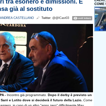
ri tra esonero e dimissioni. E
LAZIO
COME 
sa già al sostituto
ANDREA CASTELLANO
Twitter:
@@ICast03
vedi letture
A -
Incontro già programmato.
Dopo il derby è previsto un
a Sarri e Lotito dove si deciderà il futuro della Lazio.
Come
ssaggero,
in caso di un altro "anno zero" difficilmente Mau