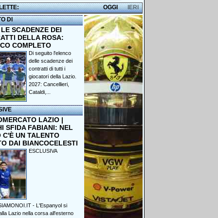
 LETTE:
OGGI
IERI
TO DI
 LE SCADENZE DEI
ATTI DELLA ROSA:
NCO COMPLETO
Di seguito l'elenco
delle scadenze dei
contratti di tutti i
giocatori della Lazio.
2027: Cancellieri,
Cataldi,...
SIVE
OMERCATO LAZIO |
 SFIDA FABIANI: NEL
 C'È UN TALENTO
TO DAI BIANCOCELESTI
ESCLUSIVA
IAMONOI.IT - L'Espanyol si
lla Lazio nella corsa all'esterno