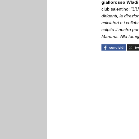
giallorosso Wladi
club salentino:
"L’U
dirigenti, la direzio
calciatori e i coll
colpito il nostro p
Mamma. Alla famigli
condividi
tw