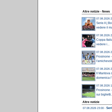
Altre notizie - News
07.08.2026 2
Serie A | B
vedere il ma
07.08.2026 2
Coppa Itali
vedere i...
07.08.2026 2
Frosinone -
l'amichevole 
07.08.2026 2
Il Mantova 
domenica l’u
07.08.2026 1
Frosinone -
sui biglietti..
Altre notizie
Seri
07.08.2026 23:00 -