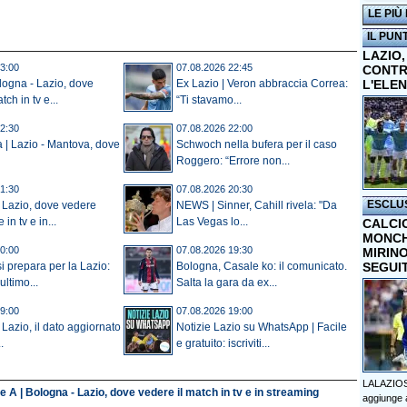
LE PIÙ
IL PUN
LAZIO,
3:00
07.08.2026 22:45
CONTR
L'ELE
ologna - Lazio, dove
Ex Lazio | Veron abbraccia Correa:
tch in tv e...
“Ti stavamo...
2:30
07.08.2026 22:00
a | Lazio - Mantova, dove
Schwoch nella bufera per il caso
Roggero: “Errore non...
1:30
07.08.2026 20:30
ESCLU
 Lazio, dove vedere
NEWS | Sinner, Cahill rivela: "Da
in tv e in...
Las Vegas lo...
CALCI
MONCHI
0:00
07.08.2026 19:30
MIRINO
SEGUI
si prepara per la Lazio:
Bologna, Casale ko: il comunicato.
ltimo...
Salta la gara da ex...
9:00
07.08.2026 19:00
 Lazio, il dato aggiornato
Notizie Lazio su WhatsApp | Facile
.
e gratuito: iscriviti...
LALAZIOS
e A | Bologna - Lazio, dove vedere il match in tv e in streaming
aggiunge a