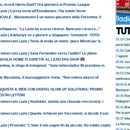
o, ricordi Hjerto-Dahl? Ora giocherà in Premier League
azio | Correa torna all'Estudiantes: l'ha voluto Veron
CIALE - Mastantuono è un nuovo giocatore della Fiorentina: il
tSquares: "La Lazio ha scarse risorse. Mancano i ricavi e..."
Lazio | Adekanye va a giocare a Singapore: l'annuncio - FOTO
01:10
L'In
iomercato Lazio | Torna di moda un nome: piace Miretti per la
pochi fatt
prescinder
01:00
Calc
ciomercato Lazio | Sana Fernandes verso l'addio? Le ultime
serve una
7 agosto
MAGLIA HOME TI ASPETTA AL LAZIO FAN SHOP
00:56
Juve
entina, lo sfogo di Antognoni: "Sono imbestialito! Mi prendono in
"Sono con
00:53
Chi
te Maradona, il massaggiatore rivela: "Non voleva alzarsi né
telefonan
00:49
In A
QUISTA IL WEB CON DIGITAL GLOW UP SOLUTIONS: PROMO
Bennacer 
OSTRI LETTORI
00:45
Rom
iomercato Lazio | Hautekiet, spunta una clausola rescissoria: i
Pellegrini 
00:41
Bran
Per la po
iomercato Lazio | Quante richieste per Farcomeni: si decide il suo
00:37
Inf
La Norvegi
azio | Provedel: "L'Inter il mio sogno fin da piccolo. Ho subito capito
00:34
Cata