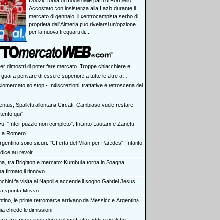
Dodzic torna di moda dalle parti di Formello.
Accostato con insistenza alla Lazio durante il
mercato di gennaio, il centrocampista serbo di
proprietà dell'Almeria può rivelarsi un'opzione
per la nuova trequarti di...
ter dimostri di poter fare mercato. Troppe chiacchiere e
i: guai a pensare di essere superiore a tutte le altre a
e. Juve, il portiere può diventare un "problema". Milan-Leao,
iomercato no stop - Indiscrezioni, trattative e retroscena del
 decisione netta
ntus, Spalletti allontana Circati. Cambiaso vuole restare:
tento qui"
vu: "Inter puzzle non completo". Intanto Lautaro e Zanetti
o a Romero
rgentina sono sicuri: "Offerta del Milan per Paredes". Intanto
dice au revoir
a, tra Brighton e mercato: Kumbulla torna in Spagna,
ha firmato il rinnovo
chini fa visita al Napoli e accende il sogno Gabriel Jesus.
rta spunta Musso
antino, le prime retromarce arrivano da Messico e Argentina.
a chiede le dimissioni
nzaro, rivoluzione dopo i playoff: otto addii e qualche