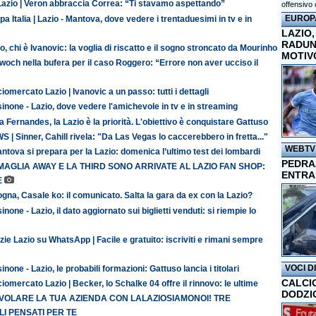
Lazio | Veron abbraccia Correa: “Ti stavamo aspettando”
offensivo 
EUROP
a Italia | Lazio - Mantova, dove vedere i trentaduesimi in tv e in
LAZIO,
RADUN
o, chi è Ivanovic: la voglia di riscatto e il sogno stroncato da Mourinho
MOTIV
och nella bufera per il caso Roggero: “Errore non aver ucciso il
iomercato Lazio | Ivanovic a un passo: tutti i dettagli
inone - Lazio, dove vedere l'amichevole in tv e in streaming
 Fernandes, la Lazio è la priorità. L'obiettivo è conquistare Gattuso
 | Sinner, Cahill rivela: "Da Las Vegas lo caccerebbero in fretta..."
WEBTV
antova si prepara per la Lazio: domenica l’ultimo test dei lombardi
PEDRAZ
MAGLIA AWAY E LA THIRD SONO ARRIVATE AL LAZIO FAN SHOP:
ENTRA
E
gna, Casale ko: il comunicato. Salta la gara da ex con la Lazio?
inone - Lazio, il dato aggiornato sui biglietti venduti: si riempie lo
zie Lazio su WhatsApp | Facile e gratuito: iscriviti e rimani sempre
VOCI D
inone - Lazio, le probabili formazioni: Gattuso lancia i titolari
CALCI
iomercato Lazio | Becker, lo Schalke 04 offre il rinnovo: le ultime
DODZI
 VOLARE LA TUA AZIENDA CON LALAZIOSIAMONOI! TRE
I PENSATI PER TE