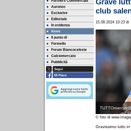
Grave lutt
Partners Commerciali
Auronzo
club sale
Esclusive
Editoriale
15.08.2024 10:23
d
In evidenza
News
Il punto di
Formello
Forum Biancoceleste
Calciomercato
Pubblicità
Segui
Mi Piace
TUTTOmercato
© foto di www.image
Gravissimo lutto i