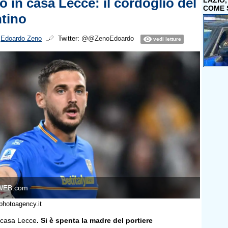
o in casa Lecce: il cordoglio del
LAZIO
COME 
ntino
i
Edoardo Zeno
Twitter:
@@ZenoEdoardo
vedi letture
WEB.com
photoagency.it
n casa Lecce
. Si è spenta la madre del portiere