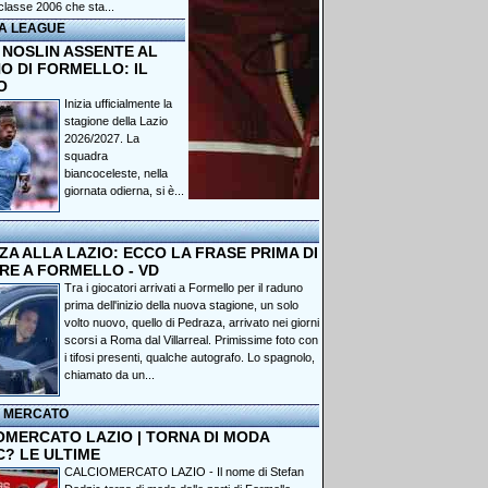
classe 2006 che sta...
A LEAGUE
 NOSLIN ASSENTE AL
O DI FORMELLO: IL
O
Inizia ufficialmente la
stagione della Lazio
2026/2027. La
squadra
biancoceleste, nella
giornata odierna, si è...
A ALLA LAZIO: ECCO LA FRASE PRIMA DI
RE A FORMELLO - VD
Tra i giocatori arrivati a Formello per il raduno
prima dell'inizio della nuova stagione, un solo
volto nuovo, quello di Pedraza, arrivato nei giorni
scorsi a Roma dal Villarreal. Primissime foto con
i tifosi presenti, qualche autografo. Lo spagnolo,
chiamato da un...
I MERCATO
OMERCATO LAZIO | TORNA DI MODA
C? LE ULTIME
CALCIOMERCATO LAZIO - Il nome di Stefan