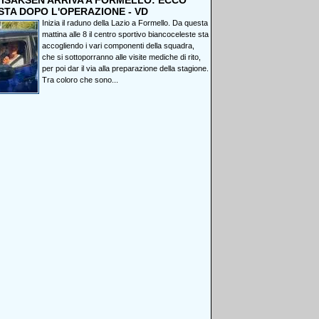
, ISAKSEN ARRIVA A FORMELLO: ECCO
STA DOPO L'OPERAZIONE - VD
Inizia il raduno della Lazio a Formello. Da questa
mattina alle 8 il centro sportivo biancoceleste sta
accogliendo i vari componenti della squadra,
che si sottoporranno alle visite mediche di rito,
per poi dar il via alla preparazione della stagione.
Tra coloro che sono...