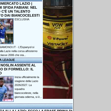
OMERCATO LAZIO |
 SFIDA FABIANI: NEL
 C'È UN TALENTO
TO DAI BIANCOCELESTI
ESCLUSIVA
IAMONOI.IT - L'Espanyol si
lla Lazio nella corsa all'esterno
classe 2006 che sta...
A LEAGUE
 NOSLIN ASSENTE AL
O DI FORMELLO: IL
O
Inizia ufficialmente la
stagione della Lazio
2026/2027. La
squadra
biancoceleste, nella
giornata odierna, si è...