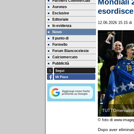
Mondiali 2
Partners Commerciali
Auronzo
esordisce
Esclusive
Editoriale
12.06.2026 15:15
d
In evidenza
News
Il punto di
Formello
Forum Biancoceleste
Calciomercato
Pubblicità
Segui
Mi Piace
TUTTOmercato
© foto di www.image
Dopo aver eliminato