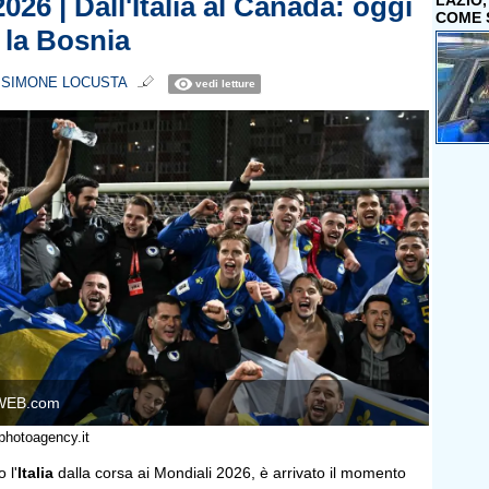
026 | Dall'Italia al Canada: oggi
LAZIO
COME 
 la Bosnia
i
SIMONE LOCUSTA
vedi letture
WEB.com
photoagency.it
 l'
Italia
dalla corsa ai Mondiali 2026, è arrivato il momento