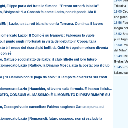
19:04
Sam
ghi, Filippo parla del fratello Simone: "Presto tornerà in Italia"
Triestina
19:00
Ceut
o, Bisignani: “La Consob fa come Lotito, non risponde. Ma il
che gioca 
18:56
Facu
N | Lazio, test a reti bianche con la Ternana. Continua il lavoro
maglia de
18:52
Bran
iomercato Lazio | Il Como è su Ivanovic: Fabregas lo vuole
pure l'age
o, il punto sugli infortunati in vista del debutto in Coppa Italia
18:50
Pel
to è il mese dei ricordi più belli: da Gold Art ogni emozione diventa
del Milan"
 con sé
18:49
Cre
o, Gattuso soddisfatto dei baby: il club riflette sul loro futuro
l'Hellas V
iomercato Lazio | Ratkov, la Dinamo Mosca alza la posta: ora il club
18:45
Fros
italiano su
o | “Il Flaminio non si paga da solo”: Il Tempo fa chiarezza sui costi
iomercato Lazio | Hautekiet, si lavora sulla formula. E intanto il club...
STO, CONSUMI AL MASSIMO: È IL MOMENTO DI RISPARMIARE SU
o, Zaccagni vuole cancellare l’ultima stagione: Gattuso punta sul
ciomercato Lazio | Romagnoli, futuro sospeso: non si esclude la