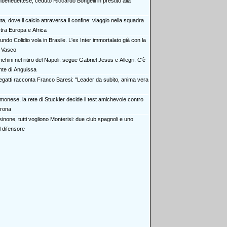
benedettese, ceduto Riccardo Bongelli in prestito alla
a, dove il calcio attraversa il confine: viaggio nella squadra
tra Europa e Africa
ndo Colidio vola in Brasile. L'ex Inter immortalato già con la
l Vasco
chini nel ritiro del Napoli: segue Gabriel Jesus e Allegri. C'è
nte di Anguissa
legatti racconta Franco Baresi: "Leader da subito, anima vera
monese, la rete di Stuckler decide il test amichevole contro
erona
inone, tutti vogliono Monterisi: due club spagnoli e uno
l difensore