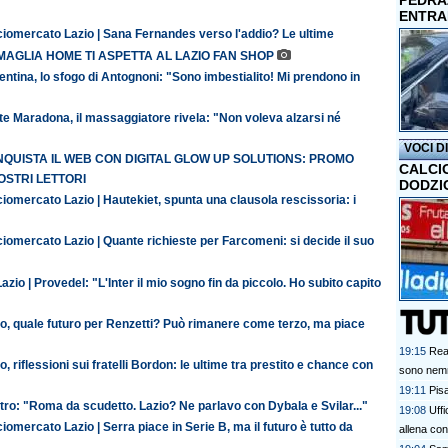
PEDRAZ
ENTRA
ciomercato Lazio | Sana Fernandes verso l'addio? Le ultime
MAGLIA HOME TI ASPETTA AL LAZIO FAN SHOP
entina, lo sfogo di Antognoni: "Sono imbestialito! Mi prendono in
te Maradona, il massaggiatore rivela: "Non voleva alzarsi né
VOCI D
QUISTA IL WEB CON DIGITAL GLOW UP SOLUTIONS: PROMO
CALCI
OSTRI LETTORI
DODZI
iomercato Lazio | Hautekiet, spunta una clausola rescissoria: i
iomercato Lazio | Quante richieste per Farcomeni: si decide il suo
azio | Provedel: "L'Inter il mio sogno fin da piccolo. Ho subito capito
io, quale futuro per Renzetti? Può rimanere come terzo, ma piace
19:15
Rea
o, riflessioni sui fratelli Bordon: le ultime tra prestito e chance con
sono nem
19:11
Pisa
ro: "Roma da scudetto. Lazio? Ne parlavo con Dybala e Svilar..."
19:08
Uffi
iomercato Lazio | Serra piace in Serie B, ma il futuro è tutto da
allena con