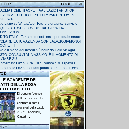
 LETTE:
OGGI
IERI
MAGLIA HOME TI ASPETTA AL LAZIO FAN SHOP
IA JR A 19 EURO E TSHIRT A PARTIRE DA 15:
AL LAZIO
ie Lazio su WhatsApp | Facile e gratuito: iscriviti e
QUISTA IL WEB CON DIGITAL GLOW UP
IONS: PROMO
 TO ITALY - Turismo record, ma il personale manca:
 VOLARE LA TUA AZIENDA CON LALAZIOSIAMONOI!
ACCHETTI
o è il mese dei ricordi più belli: da Gold Art ogni
STO, CONSUMI AL MASSIMO: È IL MOMENTO DI
RMIARE SU
omercato Lazio | C’è il sì di Ivanovic, si aspetta il
iomercato Lazio | Fabiani punta su Pinamonti: ecco
TO DI
 LE SCADENZE DEI
ATTI DELLA ROSA:
NCO COMPLETO
Di seguito l'elenco
delle scadenze dei
contratti di tutti i
giocatori della Lazio.
2027: Cancellieri,
Cataldi,...
SIVE