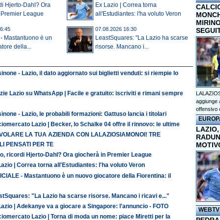
rdi Hjerto-Dahl? Ora
Ex Lazio | Correa torna
CALCI
n Premier League
all'Estudiantes: l'ha voluto Veron
MONCHI
MIRINO
6:45
07.08.2026 16:30
SEGUI
- Mastantuono è un
LeastSquares: "La Lazio ha scarse
tore della...
risorse. Mancano i...
inone - Lazio, il dato aggiornato sui biglietti venduti: si riempie lo
zie Lazio su WhatsApp | Facile e gratuito: iscriviti e rimani sempre
LALAZIOS
aggiunge a
offensivo 
inone - Lazio, le probabili formazioni: Gattuso lancia i titolari
EUROP
iomercato Lazio | Becker, lo Schalke 04 offre il rinnovo: le ultime
LAZIO,
 VOLARE LA TUA AZIENDA CON LALAZIOSIAMONOI! TRE
RADUN
MOTIV
I PENSATI PER TE
o, ricordi Hjerto-Dahl? Ora giocherà in Premier League
azio | Correa torna all'Estudiantes: l'ha voluto Veron
CIALE - Mastantuono è un nuovo giocatore della Fiorentina: il
tSquares: "La Lazio ha scarse risorse. Mancano i ricavi e..."
Lazio | Adekanye va a giocare a Singapore: l'annuncio - FOTO
WEBTV
iomercato Lazio | Torna di moda un nome: piace Miretti per la