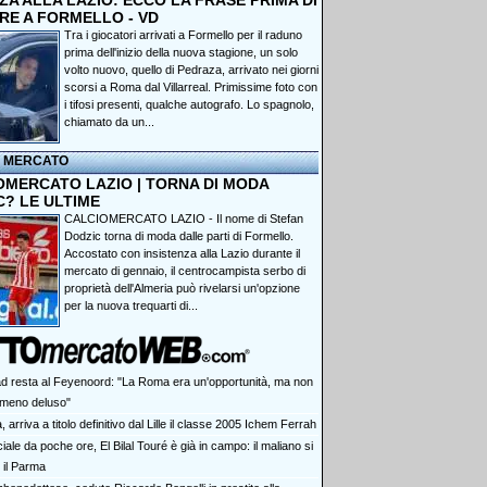
A ALLA LAZIO: ECCO LA FRASE PRIMA DI
RE A FORMELLO - VD
Tra i giocatori arrivati a Formello per il raduno
prima dell'inizio della nuova stagione, un solo
volto nuovo, quello di Pedraza, arrivato nei giorni
scorsi a Roma dal Villarreal. Primissime foto con
i tifosi presenti, qualche autografo. Lo spagnolo,
chiamato da un...
I MERCATO
OMERCATO LAZIO | TORNA DI MODA
C? LE ULTIME
CALCIOMERCATO LAZIO - Il nome di Stefan
Dodzic torna di moda dalle parti di Formello.
Accostato con insistenza alla Lazio durante il
mercato di gennaio, il centrocampista serbo di
proprietà dell'Almeria può rivelarsi un'opzione
per la nuova trequarti di...
d resta al Feyenoord: "La Roma era un'opportunità, ma non
meno deluso"
, arriva a titolo definitivo dal Lille il classe 2005 Ichem Ferrah
ciale da poche ore, El Bilal Touré è già in campo: il maliano si
 il Parma