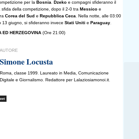
competizione per la
Bosnia
.
Dzeko
e compagni sfideranno il
 sfida della competizione, dopo il 2-0 tra
Messico
e
tra
Corea del Sud
e
Repubblica Ceca
. Nella notte, alle 03:00
o 13 giugno, si sfideranno invece
Stati Uniti
e
Paraguay
.
A ED HERZEGOVINA
(Ore 21:00)
AUTORE
Simone Locusta
Roma, classe 1999. Laureato in Media, Comunicazione
Digitale e Giornalismo. Redattore per Lalaziosiamonoi.it.
eet