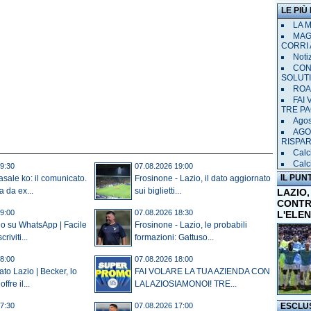
LE PIÙ
LA 
MAGL
CORRI 
Notiz
CON
SOLUT
ROAD
FAI
TRE P
Agost
AGO
RISPA
Calci
Calc
9:30
07.08.2026 19:00
IL PUN
sale ko: il comunicato.
Frosinone - Lazio, il dato aggiornato
a da ex...
sui biglietti...
LAZIO,
CONTR
9:00
07.08.2026 18:30
L'ELE
io su WhatsApp | Facile
Frosinone - Lazio, le probabili
criviti...
formazioni: Gattuso...
8:00
07.08.2026 18:00
to Lazio | Becker, lo
FAI VOLARE LA TUA AZIENDA CON
fre il...
LALAZIOSIAMONOI! TRE...
ESCLU
7:30
07.08.2026 17:00