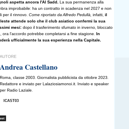
oli aspetta ancora l'Al Sadd.
La sua permanenza alla
mbra improbabile: ha un contratto in scadenza nel 2027 e non
i per il rinnovo.
Come riportato da Alfredo Pedullà,
infatti,
il
leste attende solo che il club asiatico confermi la sua
ssimi mesi:
dopo il trasferimento sfumato in inverno, bloccato
, ora l'accordo potrebbe completarsi a fine stagione.
In
erà ufficialmente la sua esperienza nella Capitale.
AUTORE
Andrea Castellano
Roma, classe 2003. Giornalista pubblicista da ottobre 2023.
Redattore e inviato per Lalaziosiamonoi.it. Inviato e speaker
per Radio Laziale.
ICAST03
eet