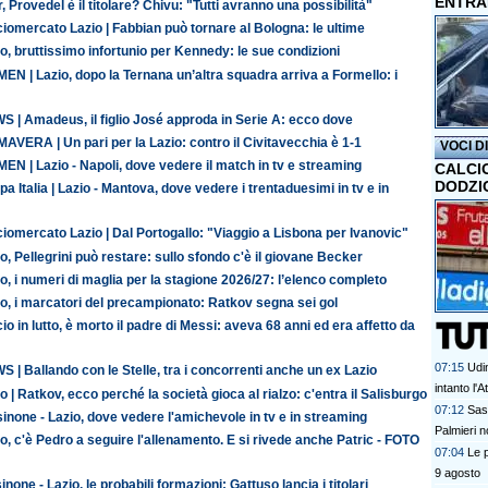
ENTRA
r, Provedel è il titolare? Chivu: "Tutti avranno una possibilità"
iomercato Lazio | Fabbian può tornare al Bologna: le ultime
o, bruttissimo infortunio per Kennedy: le sue condizioni
N | Lazio, dopo la Ternana un’altra squadra arriva a Formello: i
S | Amadeus, il figlio José approda in Serie A: ecco dove
AVERA | Un pari per la Lazio: contro il Civitavecchia è 1-1
VOCI D
N | Lazio - Napoli, dove vedere il match in tv e streaming
CALCI
DODZI
a Italia | Lazio - Mantova, dove vedere i trentaduesimi in tv e in
iomercato Lazio | Dal Portogallo: "Viaggio a Lisbona per Ivanovic"
o, Pellegrini può restare: sullo sfondo c'è il giovane Becker
o, i numeri di maglia per la stagione 2026/27: l’elenco completo
o, i marcatori del precampionato: Ratkov segna sei gol
io in lutto, è morto il padre di Messi: aveva 68 anni ed era affetto da
07:15
Udi
 | Ballando con le Stelle, tra i concorrenti anche un ex Lazio
intanto l'
o | Ratkov, ecco perché la società gioca al rialzo: c'entra il Salisburgo
07:12
Sas
inone - Lazio, dove vedere l'amichevole in tv e in streaming
Palmieri n
o, c'è Pedro a seguire l'allenamento. E si rivede anche Patric - FOTO
07:04
Le p
9 agosto
inone - Lazio, le probabili formazioni: Gattuso lancia i titolari