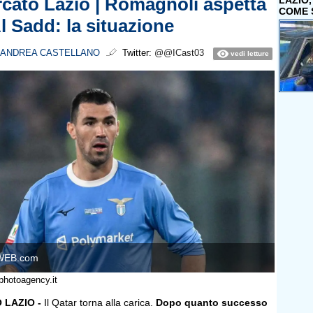
cato Lazio | Romagnoli aspetta
LAZIO
COME 
l Sadd: la situazione
ANDREA CASTELLANO
Twitter:
@@ICast03
vedi letture
WEB.com
photoagency.it
 LAZIO -
Il Qatar torna alla carica.
Dopo quanto successo