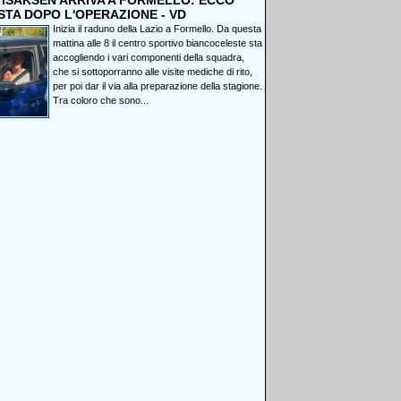
, ISAKSEN ARRIVA A FORMELLO: ECCO
STA DOPO L'OPERAZIONE - VD
Inizia il raduno della Lazio a Formello. Da questa
mattina alle 8 il centro sportivo biancoceleste sta
accogliendo i vari componenti della squadra,
che si sottoporranno alle visite mediche di rito,
per poi dar il via alla preparazione della stagione.
Tra coloro che sono...