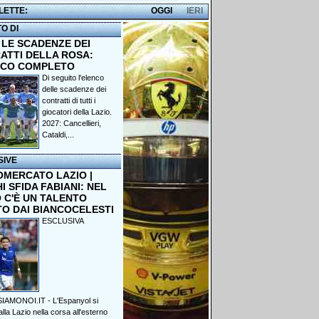
 LETTE:
OGGI
IERI
TO DI
 LE SCADENZE DEI
ATTI DELLA ROSA:
NCO COMPLETO
Di seguito l'elenco
delle scadenze dei
contratti di tutti i
giocatori della Lazio.
2027: Cancellieri,
Cataldi,...
SIVE
OMERCATO LAZIO |
 SFIDA FABIANI: NEL
 C'È UN TALENTO
TO DAI BIANCOCELESTI
ESCLUSIVA
IAMONOI.IT - L'Espanyol si
lla Lazio nella corsa all'esterno