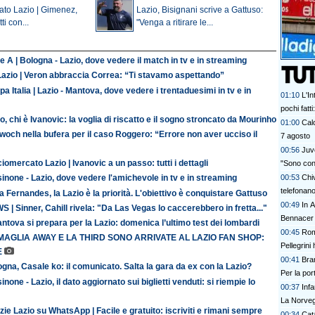
ato Lazio | Gimenez,
Lazio, Bisignani scrive a Gattuso:
ti con...
"Venga a ritirare le...
e A | Bologna - Lazio, dove vedere il match in tv e in streaming
Lazio | Veron abbraccia Correa: “Ti stavamo aspettando”
a Italia | Lazio - Mantova, dove vedere i trentaduesimi in tv e in
01:10
L'In
pochi fatt
o, chi è Ivanovic: la voglia di riscatto e il sogno stroncato da Mourinho
prescinder
01:00
Calc
och nella bufera per il caso Roggero: “Errore non aver ucciso il
serve una
7 agosto
00:56
Juve
iomercato Lazio | Ivanovic a un passo: tutti i dettagli
"Sono con
00:53
Chi
inone - Lazio, dove vedere l'amichevole in tv e in streaming
telefonan
 Fernandes, la Lazio è la priorità. L'obiettivo è conquistare Gattuso
00:49
In A
 | Sinner, Cahill rivela: "Da Las Vegas lo caccerebbero in fretta..."
Bennacer 
antova si prepara per la Lazio: domenica l’ultimo test dei lombardi
00:45
Rom
MAGLIA AWAY E LA THIRD SONO ARRIVATE AL LAZIO FAN SHOP:
Pellegrini 
E
00:41
Bran
gna, Casale ko: il comunicato. Salta la gara da ex con la Lazio?
Per la po
inone - Lazio, il dato aggiornato sui biglietti venduti: si riempie lo
00:37
Inf
La Norvegi
zie Lazio su WhatsApp | Facile e gratuito: iscriviti e rimani sempre
00:34
Cata