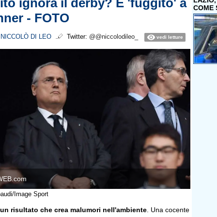
ito ignora il derby? È 'fuggito' a
LAZIO
COME 
nner - FOTO
i
NICCOLÒ DI LEO
Twitter:
@@niccolodileo_
vedi letture
WEB.com
baudi/Image Sport
un risultato che crea malumori nell'ambiente
. Una cocente