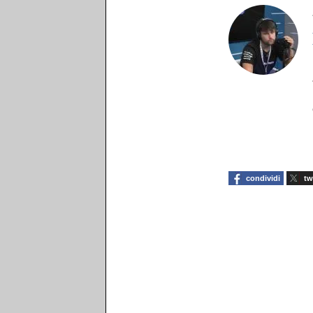
condividi
tw