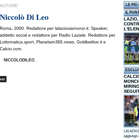
LE PIÙ
AUTORE
IL PUN
Niccolò Di Leo
LAZIO,
CONTR
Roma, 2000. Redattore per lalaziosiamonoi.it. Speaker,
L'ELE
addetto social e redattore per Radio Laziale. Redattore per
Lottomatica.sport, Planetwin365.news, Goldbetlive.it e
Calcio.com.
NICCOLODILEO_
ESCLU
CALCI
eet
MONCHI
MIRINO
SEGUI
LALAZIOS
aggiunge a