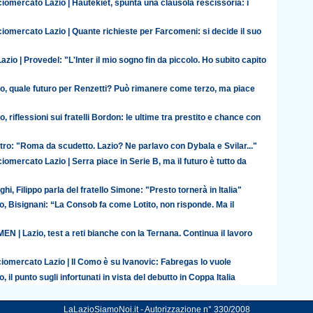
iomercato Lazio | Hautekiet, spunta una clausola rescissoria: i
iomercato Lazio | Quante richieste per Farcomeni: si decide il suo
azio | Provedel: "L'Inter il mio sogno fin da piccolo. Ho subito capito
io, quale futuro per Renzetti? Può rimanere come terzo, ma piace
o, riflessioni sui fratelli Bordon: le ultime tra prestito e chance con
ro: "Roma da scudetto. Lazio? Ne parlavo con Dybala e Svilar..."
iomercato Lazio | Serra piace in Serie B, ma il futuro è tutto da
ghi, Filippo parla del fratello Simone: "Presto tornerà in Italia"
o, Bisignani: “La Consob fa come Lotito, non risponde. Ma il
N | Lazio, test a reti bianche con la Ternana. Continua il lavoro
iomercato Lazio | Il Como è su Ivanovic: Fabregas lo vuole
o, il punto sugli infortunati in vista del debutto in Coppa Italia
LaLazioSiamoNoi.it - Autorizzazione n° 330/2008