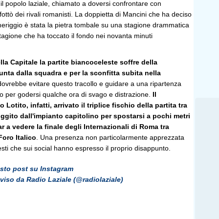
 il popolo laziale, chiamato a doversi confrontare con
fottò dei rivali romanisti. La doppietta di Mancini che ha deciso
meriggio è stata la pietra tombale su una stagione drammatica
tagione che ha toccato il fondo nei novanta minuti
la Capitale la partite biancoceleste soffre della
nta dalla squadra e per la sconfitta subita nella
 dovrebbe evitare questo tracollo e guidare a una ripartenza
 per godersi qualche ora di svago e distrazione.
Il
Lotito, infatti, arrivato il triplice fischio della partita tra
ggito dall'impianto capitolino per spostarsi a pochi metri
r a vedere la finale degli Internazionali di Roma tra
Foro Italico
. Una presenza non particolarmente apprezzata
lesti che sui social hanno espresso il proprio disappunto.
esto post su Instagram
viso da Radio Laziale (@radiolaziale)