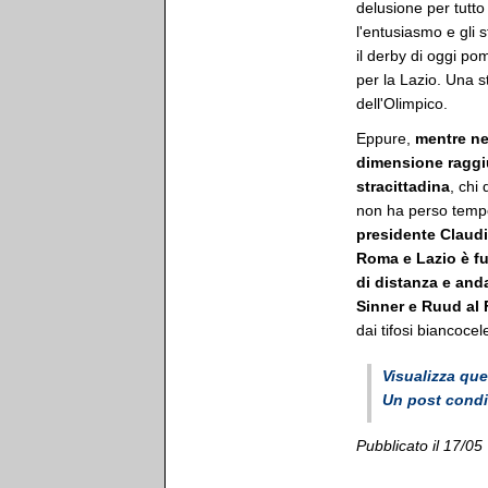
delusione per tutto
l'entusiasmo e gli s
il derby di oggi po
per la Lazio. Una s
dell'Olimpico.
Eppure,
mentre nel
dimensione raggiu
stracittadina
, chi
non ha perso tempo
presidente Claudio 
Roma e Lazio è fu
di distanza e anda
Sinner e Ruud al 
dai tifosi biancoce
Visualizza qu
Un post condi
Pubblicato il 17/05