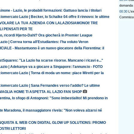
domanda 
inone - Lazio, le probabili formazioni: Gattuso lancia i titolari
00:30
L'e
iomercato Lazio | Becker, lo Schalke 04 offre il rinnovo: le ultime
Commisso 
 VOLARE LA TUA AZIENDA CON LALAZIOSIAMONOI! TRE
I PENSATI PER TE
o, ricordi Hjerto-Dahl? Ora giocherà in Premier League
azio | Correa torna all'Estudiantes: l'ha voluto Veron
CIALE - Mastantuono è un nuovo giocatore della Fiorentina: il
tSquares: "La Lazio ha scarse risorse. Mancano i ricavi e..."
Lazio | Adekanye va a giocare a Singapore: l'annuncio - FOTO
iomercato Lazio | Torna di moda un nome: piace Miretti per la
ciomercato Lazio | Sana Fernandes verso l'addio? Le ultime
MAGLIA HOME TI ASPETTA AL LAZIO FAN SHOP
entina, lo sfogo di Antognoni: "Sono imbestialito! Mi prendono in
te Maradona, il massaggiatore rivela: "Non voleva alzarsi né
QUISTA IL WEB CON DIGITAL GLOW UP SOLUTIONS: PROMO
OSTRI LETTORI