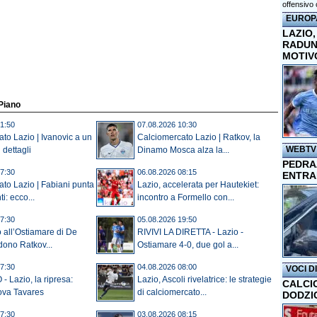
offensivo 
EUROP
LAZIO,
RADUN
MOTIV
 Piano
1:50
07.08.2026 10:30
to Lazio | Ivanovic a un
Calciomercato Lazio | Ratkov, la
WEBTV
i dettagli
Dinamo Mosca alza la...
PEDRAZ
7:30
06.08.2026 08:15
ENTRA
to Lazio | Fabiani punta
Lazio, accelerata per Hautekiet:
i: ecco...
incontro a Formello con...
7:30
05.08.2026 19:50
 all’Ostiamare di De
RIVIVI LA DIRETTA - Lazio -
dono Ratkov...
Ostiamare 4-0, due gol a...
7:30
04.08.2026 08:00
VOCI D
Lazio, la ripresa:
Lazio, Ascoli rivelatrice: le strategie
CALCI
rova Tavares
di calciomercato...
DODZI
7:30
03.08.2026 08:15