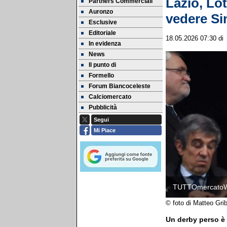
Lazio, Lot
Partners Commerciali
Auronzo
vedere Si
Esclusive
Editoriale
18.05.2026 07:30
d
In evidenza
News
Il punto di
Formello
Forum Biancoceleste
Calciomercato
Pubblicità
Segui
Mi Piace
TUTTOmercato
© foto di Matteo Gri
Un derby perso è 