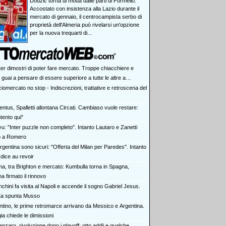
Dodzic torna di moda dalle parti di Formello.
Accostato con insistenza alla Lazio durante il
mercato di gennaio, il centrocampista serbo di
proprietà dell'Almeria può rivelarsi un'opzione
per la nuova trequarti di...
ter dimostri di poter fare mercato. Troppe chiacchiere e
i: guai a pensare di essere superiore a tutte le altre a
e. Juve, il portiere può diventare un "problema". Milan-Leao,
iomercato no stop - Indiscrezioni, trattative e retroscena del
 decisione netta
ntus, Spalletti allontana Circati. Cambiaso vuole restare:
tento qui"
vu: "Inter puzzle non completo". Intanto Lautaro e Zanetti
o a Romero
rgentina sono sicuri: "Offerta del Milan per Paredes". Intanto
dice au revoir
a, tra Brighton e mercato: Kumbulla torna in Spagna,
ha firmato il rinnovo
chini fa visita al Napoli e accende il sogno Gabriel Jesus.
rta spunta Musso
antino, le prime retromarce arrivano da Messico e Argentina.
a chiede le dimissioni
nzaro, rivoluzione dopo i playoff: otto addii e qualche