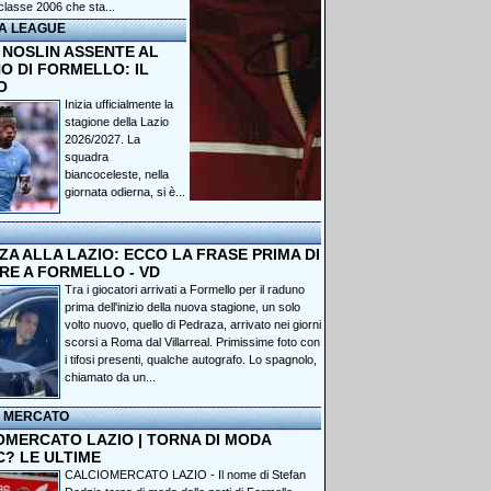
classe 2006 che sta...
A LEAGUE
 NOSLIN ASSENTE AL
O DI FORMELLO: IL
O
Inizia ufficialmente la
stagione della Lazio
2026/2027. La
squadra
biancoceleste, nella
giornata odierna, si è...
A ALLA LAZIO: ECCO LA FRASE PRIMA DI
RE A FORMELLO - VD
Tra i giocatori arrivati a Formello per il raduno
prima dell'inizio della nuova stagione, un solo
volto nuovo, quello di Pedraza, arrivato nei giorni
scorsi a Roma dal Villarreal. Primissime foto con
i tifosi presenti, qualche autografo. Lo spagnolo,
chiamato da un...
I MERCATO
OMERCATO LAZIO | TORNA DI MODA
C? LE ULTIME
CALCIOMERCATO LAZIO - Il nome di Stefan