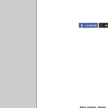
condividi
tw
Altre notizie - News