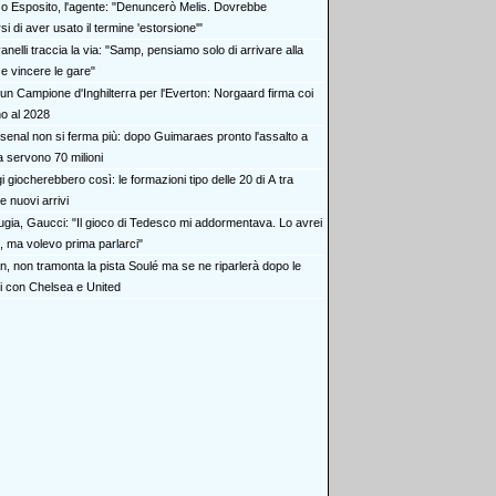
o Esposito, l'agente: "Denuncerò Melis. Dovrebbe
i di aver usato il termine 'estorsione'"
nelli traccia la via: "Samp, pensiamo solo di arrivare alla
e vincere le gare"
 un Campione d'Inghilterra per l'Everton: Norgaard firma coi
no al 2028
rsenal non si ferma più: dopo Guimaraes pronto l'assalto a
 servono 70 milioni
 giocherebbero così: le formazioni tipo delle 20 di A tra
 nuovi arrivi
ugia, Gaucci: "Il gioco di Tedesco mi addormentava. Lo avrei
, ma volevo prima parlarci"
an, non tramonta la pista Soulé ma se ne riparlerà dopo le
i con Chelsea e United