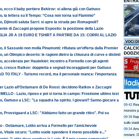
ENTRA
o, ecco il baby portiere Bekirov: si allena già con Gattuso
o, la lettera su Il Tempo: “Cosa non torna sul Flaminio”
o, Djimsiti saluta Sarri: si apre la strada per Romagnoli?
ente di Zaccagni propone Esposito: la posizione della Lazio
LIA JR A 19 EURO E TSHIRT A PARTIRE DA 15: CORRI AL LAZIO
VOCI D
CALCI
o, il Sassuolo non molla Pinamonti: rifiutata un’offerta dalla Premier
DODZI
o, un Olimpico deserto: le ragioni dietro la chiusura di curve e distinti
o, accelerata per Hautekiet: incontro a Formello con gli agenti
o, cresce Ratkov: doppietta e segnali incoraggianti per Gattuso
D TO ITALY - Turismo record, ma il personale manca: l'importanza
er Lazio all’Ostiamare di De Rossi: decidono Ratkov e Zaccagni
ELLO - Lazio, riposo e poi si torna in campo: Frosinone ultimo test
o, Gattuso a LSC: "La squadra ha spirito. I giovani? Sanno giocare a
09:42
Real
monstre pe
o, Provstgaard a LSC: "Abbiamo fatto un grande ritiro". Poi su
09:39
Napo
sullo stadi
o - Ostiamare, Lotito arriva a Formello per l'amichevole
09:34
Amat
o, Vitale sicuro: "Lotito vuole spendere il meno possibile e..."
restare. O
nini: "Lotito deve vendere la Lazio. È il mio sogno comprarla"