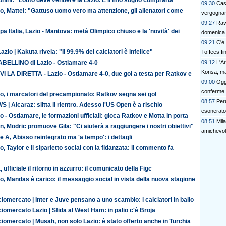
09:30
Cas
o, Mattei: "Gattuso uomo vero ma attenzione, gli allenatori come
vergognars
09:27
Rava
a Italia, Lazio - Mantova: metà Olimpico chiuso e la 'novità' dei
domenica 
09:21
C'è
azio | Kakuta rivela: "Il 99.9% dei calciatori è infelice"
Toffees fi
09:12
L'A
TABELLINO di Lazio - Ostiamare 4-0
Konsa, ma
VI LA DIRETTA - Lazio - Ostiamare 4-0, due gol a testa per Ratkov e
09:00
Oggi
conferme e
o, i marcatori del precampionato: Ratkov segna sei gol
08:57
Per
 | Alcaraz: slitta il rientro. Adesso l'US Open è a rischio
esonerato
o - Ostiamare, le formazioni ufficiali: gioca Ratkov e Motta in porta
08:51
Mil
n, Modric promuove Gila: "Ci aiuterà a raggiungere i nostri obiettivi"
amichevol
e A, Abisso reintegrato ma 'a tempo': i dettagli
o, Taylor e il siparietto social con la fidanzata: il commento fa
, ufficiale il ritorno in azzurro: il comunicato della Figc
o, Mandas è carico: il messaggio social in vista della nuova stagione
iomercato | Inter e Juve pensano a uno scambio: i calciatori in ballo
iomercato Lazio | Sfida al West Ham: in palio c'è Broja
iomercato | Musah, non solo Lazio: è stato offerto anche in Turchia