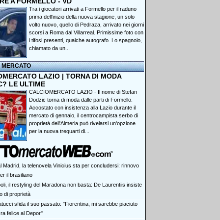
RE A FORMELLO - VD
Tra i giocatori arrivati a Formello per il raduno
prima dell'inizio della nuova stagione, un solo
volto nuovo, quello di Pedraza, arrivato nei giorni
scorsi a Roma dal Villarreal. Primissime foto con
i tifosi presenti, qualche autografo. Lo spagnolo,
chiamato da un...
I MERCATO
OMERCATO LAZIO | TORNA DI MODA
C? LE ULTIME
CALCIOMERCATO LAZIO - Il nome di Stefan
Dodzic torna di moda dalle parti di Formello.
Accostato con insistenza alla Lazio durante il
mercato di gennaio, il centrocampista serbo di
proprietà dell'Almeria può rivelarsi un'opzione
per la nuova trequarti di...
 Madrid, la telenovela Vinicius sta per concludersi: rinnovo
r il brasiliano
li, il restyling del Maradona non basta: De Laurentiis insiste
o di proprietà
ucci sfida il suo passato: "Fiorentina, mi sarebbe piaciuto
ra felice al Depor"