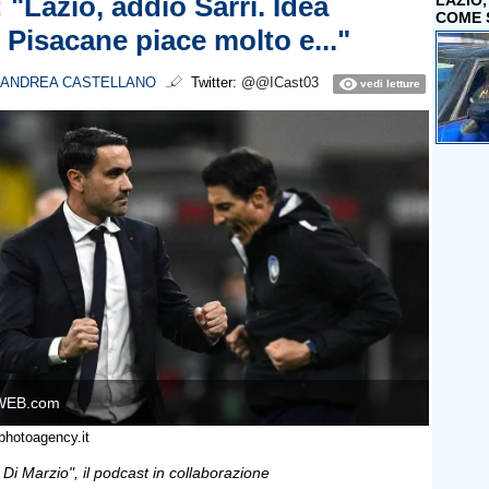
 "Lazio, addio Sarri. Idea
LAZIO
COME 
 Pisacane piace molto e..."
ANDREA CASTELLANO
Twitter:
@@ICast03
vedi letture
WEB.com
photoagency.it
è Di Marzio", il podcast in collaborazione