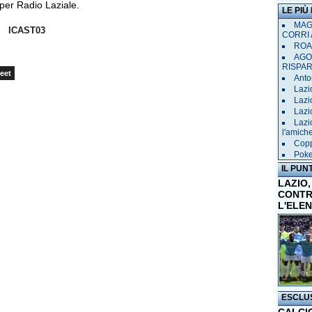
per Radio Laziale.
LE PIÙ
MAGL
ICAST03
CORRI 
ROAD
AGO
RISPA
eet
Anto
Lazi
Lazi
Lazi
Lazi
l'amich
Copp
Poke
IL PUN
LAZIO,
CONTR
L'ELE
ESCLU