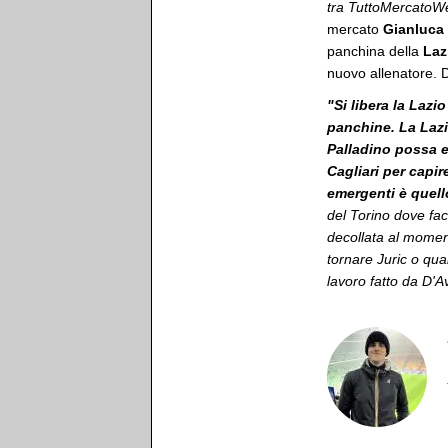
tra TuttoMercatoW
mercato
Gianluca 
panchina della
Laz
nuovo allenatore. D
"Si libera la Lazi
panchine. La Lazi
Palladino possa e
Cagliari per capir
emergenti è quell
del Torino dove fa
decollata al momen
tornare Juric o qua
lavoro fatto da D'A