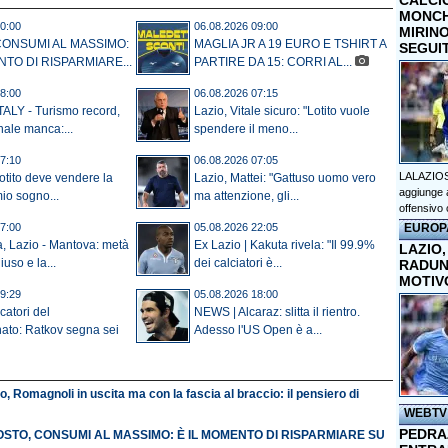
CALCI
MONCHI
0:00
06.08.2026 09:00
MIRINO
CONSUMI AL MASSIMO:
MAGLIA JR A 19 EURO E TSHIRT A
SEGUI
NTO DI RISPARMIARE...
PARTIRE DA 15: CORRI AL...
8:00
06.08.2026 07:15
ALY - Turismo record,
Lazio, Vitale sicuro: "Lotito vuole
nale manca:...
spendere il meno...
7:10
06.08.2026 07:05
LALAZIOS
Lotito deve vendere la
Lazio, Mattei: "Gattuso uomo vero
aggiunge a
mio sogno...
ma attenzione, gli...
offensivo 
EUROP
7:00
05.08.2026 22:05
a, Lazio - Mantova: metà
Ex Lazio | Kakuta rivela: "Il 99.9%
LAZIO,
uso e la...
dei calciatori è...
RADUN
MOTIV
9:29
05.08.2026 18:00
catori del
NEWS | Alcaraz: slitta il rientro.
ato: Ratkov segna sei
Adesso l'US Open è a...
o, Romagnoli in uscita ma con la fascia al braccio: il pensiero di
WEBTV
PEDRAZ
STO, CONSUMI AL MASSIMO: È IL MOMENTO DI RISPARMIARE SU