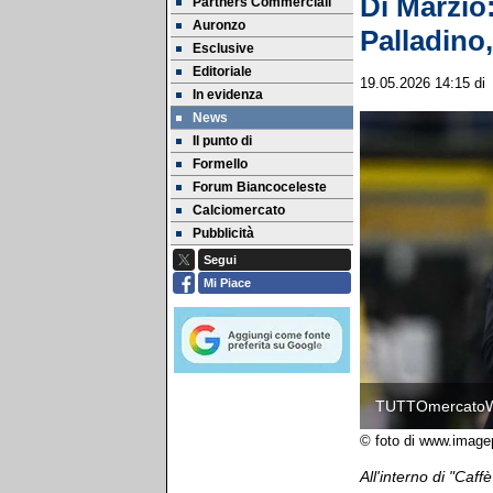
Di Marzio:
Partners Commerciali
Auronzo
Palladino,
Esclusive
Editoriale
19.05.2026 14:15
di
In evidenza
News
Il punto di
Formello
Forum Biancoceleste
Calciomercato
Pubblicità
Segui
Mi Piace
TUTTOmercato
© foto di www.image
All'interno di "Caff