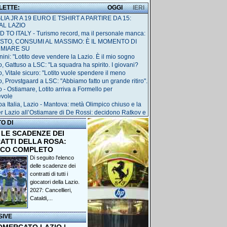
 LETTE:
OGGI
IERI
IA JR A 19 EURO E TSHIRT A PARTIRE DA 15:
AL LAZIO
 TO ITALY - Turismo record, ma il personale manca:
STO, CONSUMI AL MASSIMO: È IL MOMENTO DI
RMIARE SU
nini: "Lotito deve vendere la Lazio. È il mio sogno
o, Gattuso a LSC: "La squadra ha spirito. I giovani?
o, Vitale sicuro: "Lotito vuole spendere il meno
o, Provstgaard a LSC: "Abbiamo fatto un grande ritiro".
o - Ostiamare, Lotito arriva a Formello per
evole
a Italia, Lazio - Mantova: metà Olimpico chiuso e la
r Lazio all’Ostiamare di De Rossi: decidono Ratkov e
TO DI
 LE SCADENZE DEI
ATTI DELLA ROSA:
NCO COMPLETO
Di seguito l'elenco
delle scadenze dei
contratti di tutti i
giocatori della Lazio.
2027: Cancellieri,
Cataldi,...
SIVE