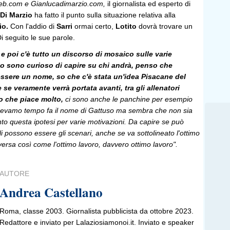
eb.com e Gianlucadimarzio.com,
il giornalista ed esperto di
Di Marzio
ha fatto il punto sulla situazione relativa alla
io.
Con l'addio di
Sarri
ormai certo,
Lotito
dovrà trovare un
i seguito le sue parole.
o e poi c'è tutto un discorso di mosaico sulle varie
o sono curioso di capire su chi andrà, penso che
ssere un nome, so che c'è stata un'idea Pisacane del
e se veramente verrà portata avanti, tra gli allenatori
o che piace molto,
ci sono anche le panchine per esempio
cevamo tempo fa il nome di Gattuso ma sembra che non sia
to questa ipotesi per varie motivazioni. Da capire se può
li possono essere gli scenari, anche se va sottolineato l'ottimo
versa così come l'ottimo lavoro, davvero ottimo lavoro".
AUTORE
Andrea Castellano
Roma, classe 2003. Giornalista pubblicista da ottobre 2023.
Redattore e inviato per Lalaziosiamonoi.it. Inviato e speaker