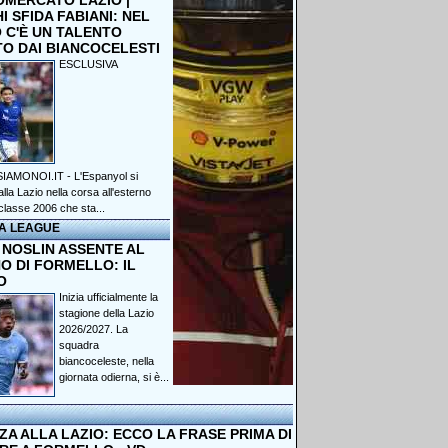
OMERCATO LAZIO |
 SFIDA FABIANI: NEL
 C'È UN TALENTO
TO DAI BIANCOCELESTI
ESCLUSIVA
IAMONOI.IT - L'Espanyol si
lla Lazio nella corsa all'esterno
classe 2006 che sta...
A LEAGUE
 NOSLIN ASSENTE AL
O DI FORMELLO: IL
O
Inizia ufficialmente la
stagione della Lazio
2026/2027. La
squadra
biancoceleste, nella
giornata odierna, si è...
A ALLA LAZIO: ECCO LA FRASE PRIMA DI