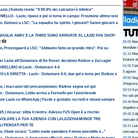
azio | Kakuta rivela: "Il 99.9% dei calciatori è infelice"
ELLO - Lazio, riposo e poi si torna in campo: Frosinone ultimo test
o, Gattuso a LSC: "La squadra ha spirito. I giovani? Sanno giocare a
MAGLIA AWAY E LA THIRD SONO ARRIVATE AL LAZIO FAN SHOP:
E
05:00
Mar
Mondiale s
o, Provstgaard a LSC: "Abbiamo fatto un grande ritiro". Poi su
01:15
Mas
Endrick al
er Lazio all’Ostiamare di De Rossi: decidono Ratkov e Zaccagni
talenti. G
01:00
Calc
TABELLINO di Lazio - Ostiamare 4-0
davvero
5 agosto
VI LA DIRETTA - Lazio - Ostiamare 4-0, due gol a testa per Ratkov e
00:56
Segn
Zhegrova 
o, i marcatori del precampionato: Ratkov segna sei gol
00:53
Il p
o - Ostiamare, Lotito arriva a Formello per l'amichevole
fra i più p
zie Lazio su WhatsApp | Facile e gratuito: iscriviti e rimani sempre
00:49
Rom
Angelino s
 | Alcaraz: slitta il rientro. Adesso l'US Open è a rischio
00:45
Colp
 VOLARE LA TUA AZIENDA CON LALAZIOSIAMONOI! TRE
mercato 
I PENSATI PER TE
00:41
Luk
o, Vitale sicuro: "Lotito vuole spendere il meno possibile e..."
mercato s
o - Ostiamare, le formazioni ufficiali: gioca Ratkov e Motta in porta
00:38
Sala