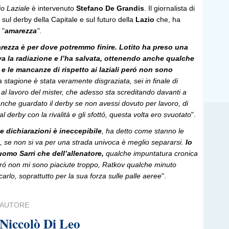
io Laziale
è intervenuto
Stefano De Grandis
. Il giornalista di
 sul derby della Capitale e sul futuro della
Lazio
che, ha
 "
amarezza
"
.
rezza è per dove potremmo finire. Lotito ha preso una
va la radiazione e l’ha salvata, ottenendo anche qualche
i e le mancanze di rispetto ai laziali peró non sono
 stagione è stata veramente disgraziata, sei in finale di
 al lavoro del mister, che adesso sta screditando davanti a
eanche guardato il derby se non avessi dovuto per lavoro, di
 al derby con la rivalità e gli sfottó, questa volta ero svuotato
".
le dichiarazioni è ineccepibile
, ha detto come stanno le
, se non si va per una strada univoca è meglio separarsi.
Io
uomo Sarri che dell’allenatore,
qualche impuntatura cronica
peró non mi sono piaciute troppo, Ratkov qualche minuto
arlo, soprattutto per la sua forza sulle palle aeree
".
AUTORE
Niccolò Di Leo