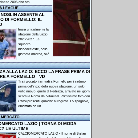
classe 2006 che sta...
A LEAGUE
 NOSLIN ASSENTE AL
O DI FORMELLO: IL
O
Inizia ufficialmente la
stagione della Lazio
2026/2027. La
squadra
biancoceleste, nella
giornata odierna, si è...
A ALLA LAZIO: ECCO LA FRASE PRIMA DI
RE A FORMELLO - VD
Tra i giocatori arrivati a Formello per il raduno
prima dell'inizio della nuova stagione, un solo
volto nuovo, quello di Pedraza, arrivato nei giorni
scorsi a Roma dal Villarreal. Primissime foto con
i tifosi presenti, qualche autografo. Lo spagnolo,
chiamato da un...
I MERCATO
OMERCATO LAZIO | TORNA DI MODA
C? LE ULTIME
CALCIOMERCATO LAZIO - Il nome di Stefan