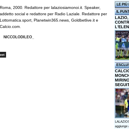
LE PIÙ
Roma, 2000. Redattore per lalaziosiamonoi.it. Speaker,
IL PUN
addetto social e redattore per Radio Laziale. Redattore per
LAZIO,
Lottomatica.sport, Planetwin365.news, Goldbetlive.it e
CONTR
Calcio.com.
L'ELE
NICCOLODILEO_
eet
ESCLU
CALCI
MONCHI
MIRINO
SEGUI
LALAZIOS
aggiunge a