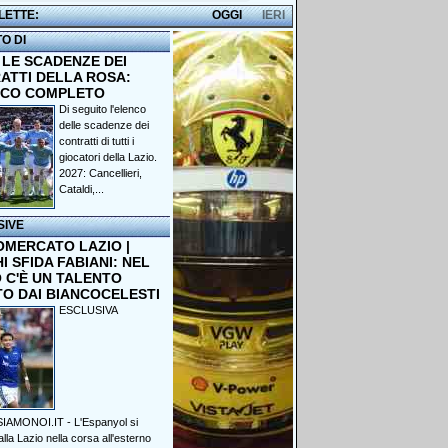
 LETTE:
OGGI
IERI
TO DI
 LE SCADENZE DEI
ATTI DELLA ROSA:
NCO COMPLETO
Di seguito l'elenco
delle scadenze dei
contratti di tutti i
giocatori della Lazio.
2027: Cancellieri,
Cataldi,...
SIVE
OMERCATO LAZIO |
 SFIDA FABIANI: NEL
 C'È UN TALENTO
TO DAI BIANCOCELESTI
ESCLUSIVA
IAMONOI.IT - L'Espanyol si
lla Lazio nella corsa all'esterno