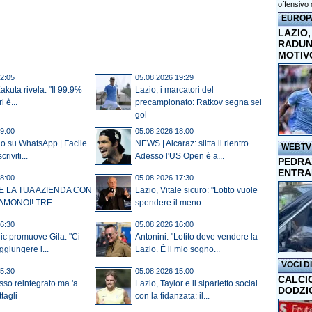
offensivo 
EUROP
LAZIO,
RADUN
MOTIV
2:05
05.08.2026 19:29
akuta rivela: "Il 99.9%
Lazio, i marcatori del
i è...
precampionato: Ratkov segna sei
gol
9:00
05.08.2026 18:00
io su WhatsApp | Facile
NEWS | Alcaraz: slitta il rientro.
WEBTV
criviti...
Adesso l'US Open è a...
PEDRAZ
ENTRA
8:00
05.08.2026 17:30
E LA TUA AZIENDA CON
Lazio, Vitale sicuro: "Lotito vuole
AMONOI! TRE...
spendere il meno...
6:30
05.08.2026 16:00
ic promuove Gila: "Ci
Antonini: "Lotito deve vendere la
ggiungere i...
Lazio. È il mio sogno...
VOCI D
5:30
05.08.2026 15:00
CALCI
isso reintegrato ma 'a
Lazio, Taylor e il siparietto social
DODZI
ttagli
con la fidanzata: il...