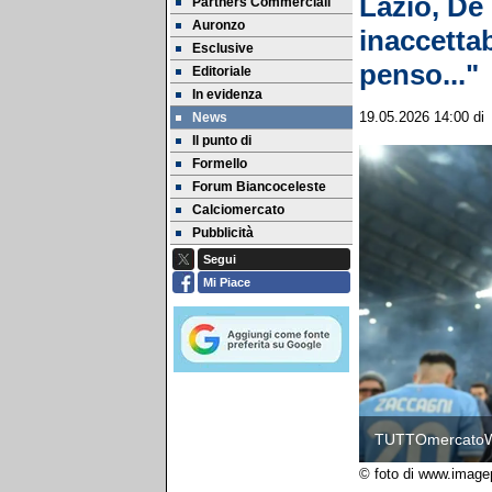
Lazio, De 
Partners Commerciali
Auronzo
inaccetta
Esclusive
penso..."
Editoriale
In evidenza
News
19.05.2026 14:00
d
Il punto di
Formello
Forum Biancoceleste
Calciomercato
Pubblicità
Segui
Mi Piace
TUTTOmercato
© foto di www.image