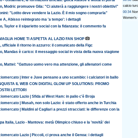
calcio tur
n, Modric promuove Gila: "Ci aiuterà a raggiungere i nostri obiettivi"
00:34
Non 
nini: "Lotito deve vendere la Lazio. È il mio sogno comprarla"
Women's 
e A, Abisso reintegrato ma 'a tempo': i dettagli
o, Taylor e il siparietto social con la fidanzata: il commento fa
MAGLIA HOME TI ASPETTA AL LAZIO FAN SHOP
, ufficiale il ritorno in azzurro: il comunicato della Figc
o, Mandas è carico: il messaggio social in vista della nuova stagione
o, Mattei: "Gattuso uomo vero ma attenzione, gli allenatori come
iomercato | Inter e Juve pensano a uno scambio: i calciatori in ballo
QUISTA IL WEB CON DIGITAL GLOW UP SOLUTIONS: PROMO
OSTRI LETTORI
iomercato Lazio | Sfida al West Ham: in palio c'è Broja
iomercato | Musah, non solo Lazio: è stato offerto anche in Turchia
iomercato | Maldini al Cagliari a prezzi stracciati: le differenze con la
a Italia, Lazio - Mantova: metà Olimpico chiuso e la 'novità' dei
iomercato Lazio | Piccoli, ci prova anche il Genoa: i dettagli