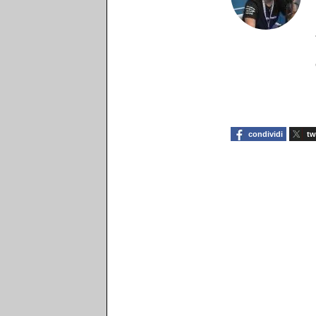
condividi
tw