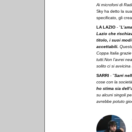
Ai microfoni di Rad
Sky ha detto la sua
specificato, gli crea
LA LAZIO
- "
L’ama
Lazio che rischia
titolo, i suoi mod
accettabili.
Questa
Coppa Italia grazie
tutti.Non l’avrei n
solito ci si avvicina
SARRI
- "
Sarri nel
cose con la società
ho stima sia dell’
su alcuni singoli 
avrebbe potuto gioc