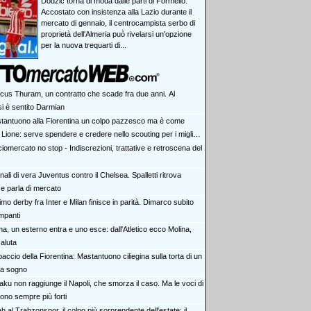
Dodzic torna di moda dalle parti di Formello.
Accostato con insistenza alla Lazio durante il
mercato di gennaio, il centrocampista serbo di
proprietà dell'Almeria può rivelarsi un'opzione
per la nuova trequarti di...
cus Thuram, un contratto che scade fra due anni. Al
i è sentito Darmian
tantuono alla Fiorentina un colpo pazzesco ma è come
 Lione: serve spendere e credere nello scouting per i migliori
iovani italiani: attenzione perché qualcosa sta cambiando
iomercato no stop - Indiscrezioni, trattative e retroscena del
ali di vera Juventus contro il Chelsea. Spalletti ritrova
e parla di mercato
rimo derby fra Inter e Milan finisce in parità. Dimarco subito
impanti
a, un esterno entra e uno esce: dall'Atletico ecco Molina,
aluta
accio della Fiorentina: Mastantuono ciliegina sulla torta di un
da sogno
aku non raggiunge il Napoli, che smorza il caso. Ma le voci di
ono sempre più forti
h al Trabzonspor, il colpo più sorprendente dell'estate: il