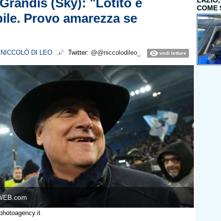
Grandis (Sky): "Lotito è
LAZIO
COME 
bile. Provo amarezza se
i
NICCOLÒ DI LEO
Twitter:
@@niccolodileo_
vedi letture
WEB.com
photoagency.it