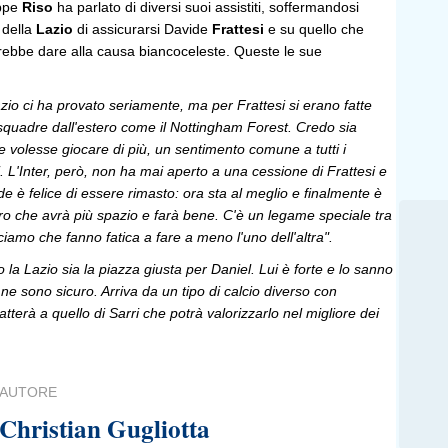
eppe
Riso
ha parlato di diversi suoi assistiti, soffermandosi
 della
Lazio
di assicurarsi Davide
Frattesi
e su quello che
rebbe dare alla causa biancoceleste. Queste le sue
zio ci ha provato seriamente, ma per Frattesi si erano fatte
 squadre dall'estero come il Nottingham Forest. Credo sia
 volesse giocare di più, un sentimento comune a tutti i
i. L'Inter, però, non ha mai aperto a una cessione di Frattesi e
e è felice di essere rimasto: ora sta al meglio e finalmente è
ro che avrà più spazio e farà bene. C'è un legame speciale tra
diciamo che fanno fatica a fare a meno l'uno dell'altra".
 la Lazio sia la piazza giusta per Daniel. Lui è forte e lo sanno
, ne sono sicuro. Arriva da un tipo di calcio diverso con
tterà a quello di Sarri che potrà valorizzarlo nel migliore dei
AUTORE
Christian Gugliotta