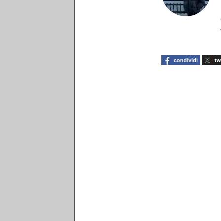
condividi
tw