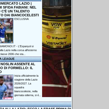
OMERCATO LAZIO |
 SFIDA FABIANI: NEL
 C'È UN TALENTO
TO DAI BIANCOCELESTI
ESCLUSIVA
IAMONOI.IT - L'Espanyol si
lla Lazio nella corsa all'esterno
classe 2006 che sta...
A LEAGUE
 NOSLIN ASSENTE AL
O DI FORMELLO: IL
O
Inizia ufficialmente la
stagione della Lazio
2026/2027. La
squadra
biancoceleste, nella
giornata odierna, si è...