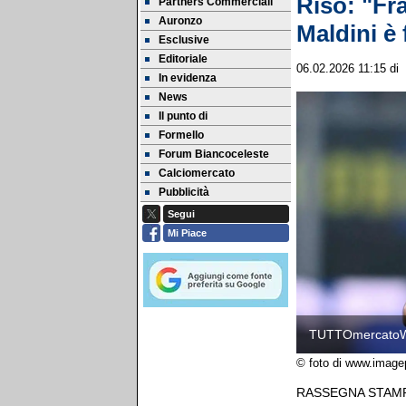
Riso: "Fra
Partners Commerciali
Auronzo
Maldini è 
Esclusive
Editoriale
06.02.2026 11:15
di
In evidenza
News
Il punto di
Formello
Forum Biancoceleste
Calciomercato
Pubblicità
Segui
Mi Piace
TUTTOmercato
© foto di www.image
RASSEGNA STAMPA - 