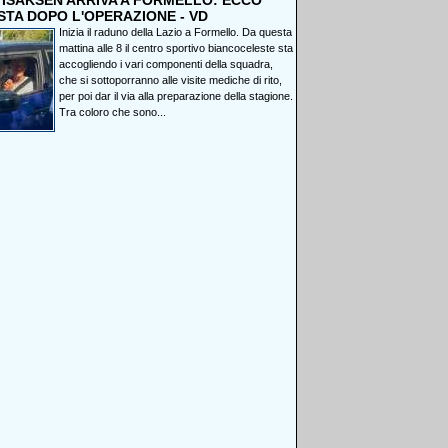
, ISAKSEN ARRIVA A FORMELLO: ECCO
STA DOPO L'OPERAZIONE - VD
Inizia il raduno della Lazio a Formello. Da questa
mattina alle 8 il centro sportivo biancoceleste sta
accogliendo i vari componenti della squadra,
che si sottoporranno alle visite mediche di rito,
per poi dar il via alla preparazione della stagione.
Tra coloro che sono...