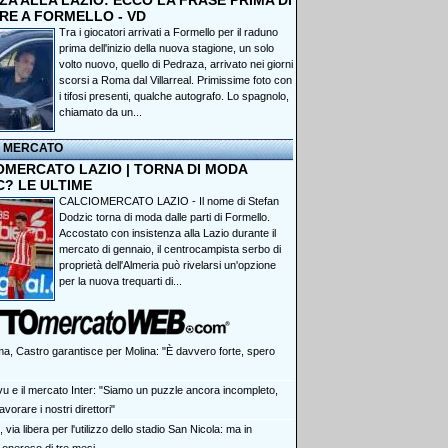
A ALLA LAZIO: ECCO LA FRASE PRIMA DI
RE A FORMELLO - VD
Tra i giocatori arrivati a Formello per il raduno
prima dell'inizio della nuova stagione, un solo
volto nuovo, quello di Pedraza, arrivato nei giorni
scorsi a Roma dal Villarreal. Primissime foto con
i tifosi presenti, qualche autografo. Lo spagnolo,
chiamato da un...
I MERCATO
OMERCATO LAZIO | TORNA DI MODA
C? LE ULTIME
CALCIOMERCATO LAZIO - Il nome di Stefan
Dodzic torna di moda dalle parti di Formello.
Accostato con insistenza alla Lazio durante il
mercato di gennaio, il centrocampista serbo di
proprietà dell'Almeria può rivelarsi un'opzione
per la nuova trequarti di...
a, Castro garantisce per Molina: "È davvero forte, spero
vu e il mercato Inter: "Siamo un puzzle ancora incompleto,
vorare i nostri direttori"
, via libera per l'utilizzo dello stadio San Nicola: ma in