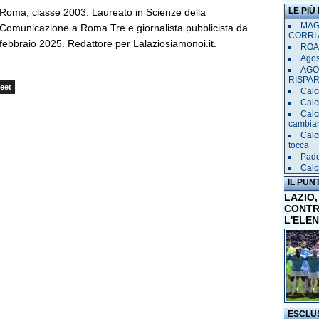
LE PIÙ
Roma, classe 2003. Laureato in Scienze della
MAGL
Comunicazione a Roma Tre e giornalista pubblicista da
CORRI 
febbraio 2025. Redattore per Lalaziosiamonoi.it.
ROAD
Agost
AGO
RISPA
eet
Calci
Calc
Calc
cambia
Calc
tocca
Pado
Calci
IL PUN
LAZIO,
CONTR
L'ELE
ESCLU