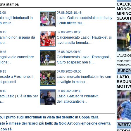
CALCI
egna stampa
MONCHI
1:00
07.08.2026 10:45
MIRINO
SEGUI
nto sugli infortunati in
Lazio, Gattuso soddisfatto dei baby:
utto in...
il club riflette sul...
0:15
07.08.2026 10:00
Flaminio non si paga da
Calciomercato Lazio | Hautekiet, si
mpo...
lavora sulla formula....
9:45
07.08.2026 09:30
LALAZIOS
agni vuole cancellare
Calciomercato Lazio | Romagnoli,
aggiunge a
ione:...
futuro sospeso: non si...
offensivo 
EUROP
9:15
07.08.2026 09:00
LAZIO,
 esodo a Frosinone: il
Lazio, mercato ingolfato: in tre con
RADUN
osi presenti
le valigie in mano...
MOTIV
8:45
07.08.2026 08:30
o Lazio | C’è la fila per
Lazio, Gattuso fa l’identikit
...
dell’attaccante: le...
o, il punto sugli infortunati in vista del debutto in Coppa Italia
to è il mese dei ricordi più belli: da Gold Art ogni emozione diventa
WEBTV
 con sé