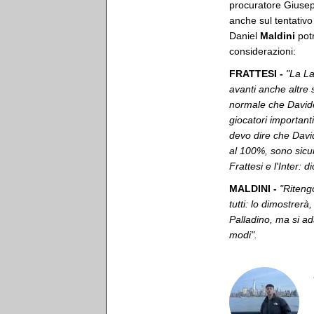
procuratore Gius
anche sul tentativo
Daniel
Maldini
pot
considerazioni:
FRATTESI -
"La La
avanti anche altre
normale che Davide
giocatori important
devo dire che David
al 100%, sono sicu
Frattesi e l'Inter: 
MALDINI -
"Ritengo
tutti: lo dimostrerà
Palladino, ma si ada
modi".