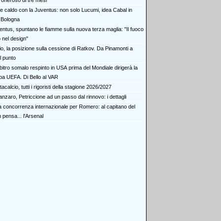
oneroso di tre mesi
e caldo con la Juventus: non solo Lucumi, idea Cabal in
l Bologna
entus, spuntano le fiamme sulla nuova terza maglia: "Il fuoco
 nel design"
io, la posizione sulla cessione di Ratkov. Da Pinamonti a
il punto
bitro somalo respinto in USA prima del Mondiale dirigerà la
a UEFA. Di Bello al VAR
acalcio, tutti i rigoristi della stagione 2026/2027
nzaro, Petriccione ad un passo dal rinnovo: i dettagli
ra concorrenza internazionale per Romero: al capitano del
pensa... l'Arsenal