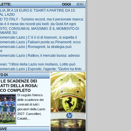
 LETTE:
OGGI
IERI
IA JR A 19 EURO E TSHIRT A PARTIRE DA 15:
AL LAZIO
 TO ITALY - Turismo record, ma il personale manca:
o è il mese dei ricordi più belli: da Gold Art ogni
STO, CONSUMI AL MASSIMO: È IL MOMENTO DI
RMIARE SU
omercato Lazio | C’è il sì di Ivanovic, si aspetta il
iomercato Lazio | Fabiani punta su Pinamonti: ecco
iomercato Lazio | Romagnoli, la strategia può
re
iomercato Lazio | Ratkov, il mercato bussa: adesso
van: “I tifosi della Lazio non mollano, Lotito può
omercato Lazio | Esposito, l'agente: "Giulini ha finto
TO DI
 LE SCADENZE DEI
ATTI DELLA ROSA:
NCO COMPLETO
Di seguito l'elenco
delle scadenze dei
contratti di tutti i
giocatori della Lazio.
2027: Cancellieri,
Cataldi,...
SIVE