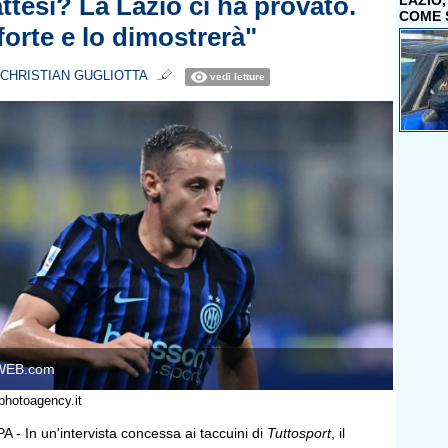
ttesi? La Lazio ci ha provato.
LAZIO
COME 
forte e lo dimostrerà"
CHRISTIAN GUGLIOTTA
vedi letture
WEB.com
photoagency.it
In un'intervista concessa ai taccuini di
Tuttosport
, il