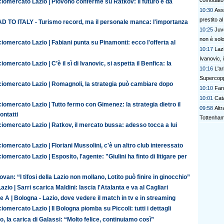
comodato 
iomercato Lazio | Piovono conferme su Ratkov: il futuro è da
10:30
Ass
prestito a
D TO ITALY - Turismo record, ma il personale manca: l'importanza
10:25
Juv
non è solo
iomercato Lazio | Fabiani punta su Pinamonti: ecco l'offerta al
10:17
Laz
Ivanovic, 
iomercato Lazio | C’è il sì di Ivanovic, si aspetta il Benfica: la
10:16
L'ar
Supercopp
ciomercato Lazio | Romagnoli, la strategia può cambiare dopo
10:10
Fant
10:01
Cata
iomercato Lazio | Tutto fermo con Gimenez: la strategia dietro il
09:58
Alt
contatti
Tottenham 
iomercato Lazio | Ratkov, il mercato bussa: adesso tocca a lui
iomercato Lazio | Floriani Mussolini, c'è un altro club interessato
iomercato Lazio | Esposito, l'agente: "Giulini ha finto di litigare per
van: “I tifosi della Lazio non mollano, Lotito può finire in ginocchio”
azio | Sarri scarica Maldini: lascia l'Atalanta e va al Cagliari
e A | Bologna - Lazio, dove vedere il match in tv e in streaming
iomercato Lazio | Il Bologna piomba su Piccoli: tutti i dettagli
o, la carica di Galassi: “Molto felice, continuiamo così”