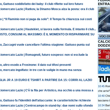
PEDRAZ
ENTRA
o, Gattuso soddisfatto dei baby: il club riflette sul loro futuro
iomercato Lazio | Ratkov, la Dinamo Mosca alza la posta: ora il club
o | “Il Flaminio non si paga da solo”: Il Tempo fa chiarezza sui costi
iomercato Lazio | Hautekiet, si lavora sulla formula. E intanto il club...
STO, CONSUMI AL MASSIMO: È IL MOMENTO DI RISPARMIARE SU
VOCI D
CALCI
o, Zaccagni vuole cancellare l’ultima stagione: Gattuso punta sul
DODZI
ciomercato Lazio | Romagnoli, futuro sospeso: non si esclude la
o, altro esodo a Frosinone: il dato sui tifosi presenti
o, mercato ingolfato: in tre con le valigie in mano ma senza
LIA JR A 19 EURO E TSHIRT A PARTIRE DA 15: CORRI AL LAZIO
10:45
Rom
iomercato Lazio | C’è la fila per Artistico, ma occhio a una mossa a
che arrivi"
10:40
Chi
o, Gattuso fa l’identikit dell’attaccante: le caratteristiche richieste
lasciamo la
ciomercato Lazio | Centrocampo in stand-by: due nomi sullo sfondo
10:34
Bari