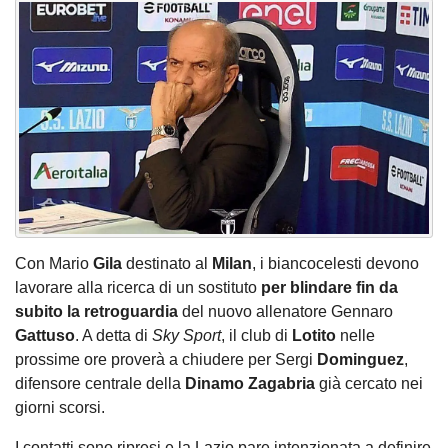
Con Mario
Gila
destinato al
Milan
, i biancocelesti devono
lavorare alla ricerca di un sostituto
per blindare fin da
subito la retroguardia
del nuovo allenatore Gennaro
Gattuso
. A detta di
Sky Sport
, il club di
Lotito
nelle
prossime ore proverà a chiudere per Sergi
Dominguez
,
difensore centrale della
Dinamo
Zagabria
già cercato nei
giorni scorsi.
I contatti sono ripresi e la Lazio pare intenzionata a definire