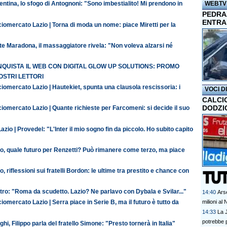
WEBTV
entina, lo sfogo di Antognoni: "Sono imbestialito! Mi prendono in
PEDRAZ
ENTRA
iomercato Lazio | Torna di moda un nome: piace Miretti per la
te Maradona, il massaggiatore rivela: "Non voleva alzarsi né
QUISTA IL WEB CON DIGITAL GLOW UP SOLUTIONS: PROMO
OSTRI LETTORI
iomercato Lazio | Hautekiet, spunta una clausola rescissoria: i
VOCI D
CALCI
DODZI
iomercato Lazio | Quante richieste per Farcomeni: si decide il suo
azio | Provedel: "L'Inter il mio sogno fin da piccolo. Ho subito capito
io, quale futuro per Renzetti? Può rimanere come terzo, ma piace
o, riflessioni sui fratelli Bordon: le ultime tra prestito e chance con
ro: "Roma da scudetto. Lazio? Ne parlavo con Dybala e Svilar..."
14:40
Ars
milioni al
iomercato Lazio | Serra piace in Serie B, ma il futuro è tutto da
14:33
La J
potrebbe p
ghi, Filippo parla del fratello Simone: "Presto tornerà in Italia"