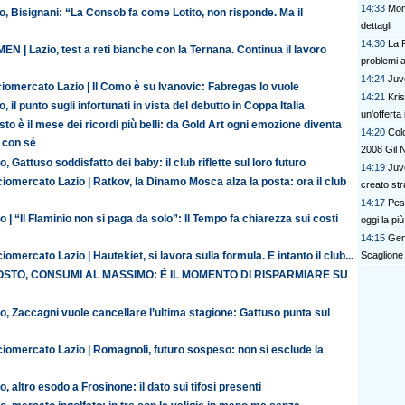
14:33
Mon
o, Bisignani: “La Consob fa come Lotito, non risponde. Ma il
dettagli
14:30
La R
N | Lazio, test a reti bianche con la Ternana. Continua il lavoro
problemi a 
14:24
Juv
iomercato Lazio | Il Como è su Ivanovic: Fabregas lo vuole
14:21
Kris
o, il punto sugli infortunati in vista del debutto in Coppa Italia
un'offerta 
to è il mese dei ricordi più belli: da Gold Art ogni emozione diventa
14:20
Colo
 con sé
2008 Gil 
o, Gattuso soddisfatto dei baby: il club riflette sul loro futuro
14:19
Juve
iomercato Lazio | Ratkov, la Dinamo Mosca alza la posta: ora il club
creato str
14:17
Pesc
o | “Il Flaminio non si paga da solo”: Il Tempo fa chiarezza sui costi
oggi la pi
14:15
Gen
Scaglione
iomercato Lazio | Hautekiet, si lavora sulla formula. E intanto il club...
STO, CONSUMI AL MASSIMO: È IL MOMENTO DI RISPARMIARE SU
o, Zaccagni vuole cancellare l’ultima stagione: Gattuso punta sul
ciomercato Lazio | Romagnoli, futuro sospeso: non si esclude la
o, altro esodo a Frosinone: il dato sui tifosi presenti