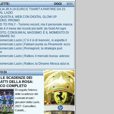
 LETTE:
OGGI
IERI
IA JR A 19 EURO E TSHIRT A PARTIRE DA 15:
AL LAZIO
QUISTA IL WEB CON DIGITAL GLOW UP
IONS: PROMO
 TO ITALY - Turismo record, ma il personale manca:
o è il mese dei ricordi più belli: da Gold Art ogni
STO, CONSUMI AL MASSIMO: È IL MOMENTO DI
RMIARE SU
omercato Lazio | C’è il sì di Ivanovic, si aspetta il
iomercato Lazio | Fabiani punta su Pinamonti: ecco
iomercato Lazio | Romagnoli, la strategia può
re
iomercato Lazio | Ratkov, il mercato bussa: adesso
iomercato Lazio | Ratkov, la Dinamo Mosca alza la
TO DI
 LE SCADENZE DEI
ATTI DELLA ROSA:
NCO COMPLETO
Di seguito l'elenco
delle scadenze dei
contratti di tutti i
giocatori della Lazio.
2027: Cancellieri,
Cataldi,...