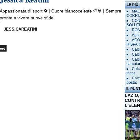
LE PIÙ
Appassionata di sport ⚽️ | Cuore biancoceleste 🤍💙 | Sempre
MAGL
CORRI 
pronta a vivere nuove sfide
CON
SOLUT
JESSICAREATINI
ROAD
Agost
AGO
RISPA
eet
Calci
Calc
Calc
cambia
Calc
tocca
Calc
posta:
IL PUN
LAZIO,
CONTR
L'ELE