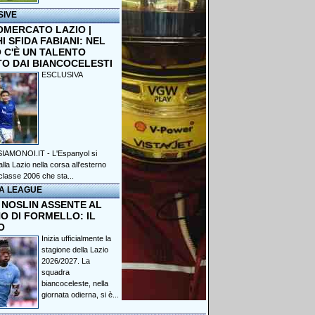
SIVE
OMERCATO LAZIO |
 SFIDA FABIANI: NEL
 C'È UN TALENTO
TO DAI BIANCOCELESTI
ESCLUSIVA
IAMONOI.IT - L'Espanyol si
lla Lazio nella corsa all'esterno
classe 2006 che sta...
A LEAGUE
 NOSLIN ASSENTE AL
O DI FORMELLO: IL
O
Inizia ufficialmente la
stagione della Lazio
2026/2027. La
squadra
biancoceleste, nella
giornata odierna, si è...