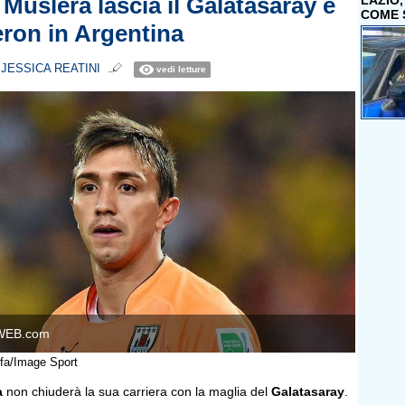
 Muslera lascia il Galatasaray e
LAZIO
COME 
eron in Argentina
i
JESSICA REATINI
vedi letture
WEB.com
ffa/Image Sport
a
non chiuderà la sua carriera con la maglia del
Galatasaray
.