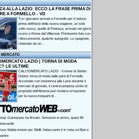
A ALLA LAZIO: ECCO LA FRASE PRIMA DI
RE A FORMELLO - VD
Tra i giocatori arrivati a Formello per il raduno
prima dell'inizio della nuova stagione, un solo
volto nuovo, quello di Pedraza, arrivato nei giorni
scorsi a Roma dal Villarreal. Primissime foto con
i tifosi presenti, qualche autografo. Lo spagnolo,
chiamato da un...
I MERCATO
OMERCATO LAZIO | TORNA DI MODA
C? LE ULTIME
CALCIOMERCATO LAZIO - Il nome di Stefan
Dodzic torna di moda dalle parti di Formello.
Accostato con insistenza alla Lazio durante il
mercato di gennaio, il centrocampista serbo di
proprietà dell'Almeria può rivelarsi un'opzione
per la nuova trequarti di...
enal, Guimaraes ha firmato. Annuncio in arrivo, quasi 90
 Newcastle
uve Stabia insiste per Sibilli: l'attaccante è in rotta col Bari e
artire