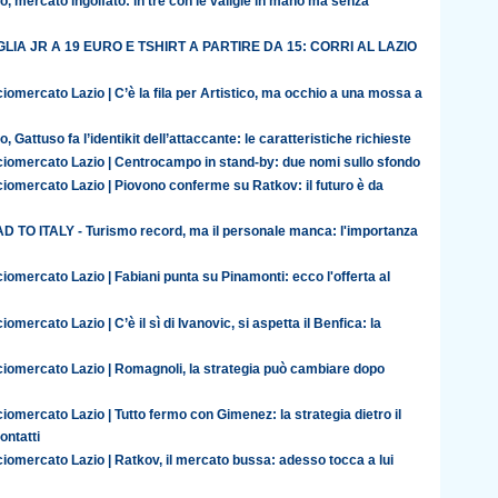
o, mercato ingolfato: in tre con le valigie in mano ma senza
LIA JR A 19 EURO E TSHIRT A PARTIRE DA 15: CORRI AL LAZIO
iomercato Lazio | C’è la fila per Artistico, ma occhio a una mossa a
o, Gattuso fa l’identikit dell’attaccante: le caratteristiche richieste
ciomercato Lazio | Centrocampo in stand-by: due nomi sullo sfondo
iomercato Lazio | Piovono conferme su Ratkov: il futuro è da
D TO ITALY - Turismo record, ma il personale manca: l'importanza
iomercato Lazio | Fabiani punta su Pinamonti: ecco l'offerta al
iomercato Lazio | C’è il sì di Ivanovic, si aspetta il Benfica: la
ciomercato Lazio | Romagnoli, la strategia può cambiare dopo
iomercato Lazio | Tutto fermo con Gimenez: la strategia dietro il
contatti
iomercato Lazio | Ratkov, il mercato bussa: adesso tocca a lui