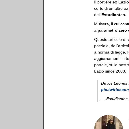
Il portiere
ex Lazio
corte di un altro e
dell
'Estudiantes.
Mulsera, il cui con
a
parametro zero
Questo articolo è r
parziale, dell’artic
a norma di legge. Pe
aggiornamenti in t
portale, sulla nostra
Lazio since 2008.
De los Leones a
pic.twitter.c
— Estudiantes 