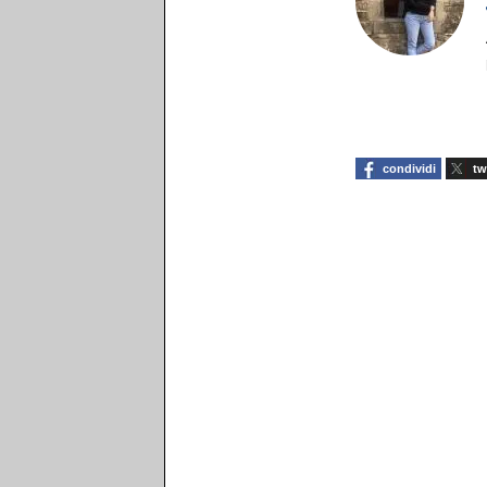
condividi
tw