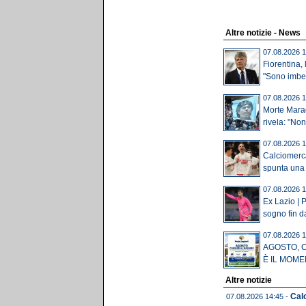
Altre notizie - News
07.08.2026 1
Fiorentina, 
"Sono imbest
07.08.2026 1
Morte Mara
rivela: "Non
07.08.2026 1
Calciomerca
spunta una 
07.08.2026 1
Ex Lazio | P
sogno fin da
07.08.2026 1
AGOSTO, 
È IL MOME
Altre notizie
Calc
07.08.2026 14:45 -