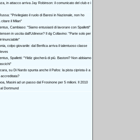
za, in attacco arriva Jay Robinson: il comunicato del club e i
ussa: "Privilegiato il ruolo di Baresi in Nazionale, non ho
citare il Milan"
entus, Cambiaso: "Siamo entusiasti di lavorare con Spalletti"
tensen in uscita dall'Udinese? Il dg Collavino: "Parte solo per
irrinunciabile"
nia, colpo giovanile: dal Benfica arriva il talentuoso classe
Neves
ntus, Spalletti: "Yildiz giocherà di più. Bastoni? Non abbiamo
ascichi"
ara, su Di Nardo spunta anche il Pafos: la pista cipriota è a
ù accreditata?
oa, Masini ad un passo dal Frosinone per 5 milioni. Il 2010
 al Dortmund