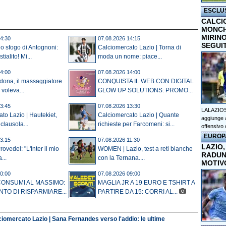
ESCLU
CALCI
MONCHI
MIRINO
4:30
07.08.2026 14:15
SEGUI
lo sfogo di Antognoni:
Calciomercato Lazio | Torna di
ialito! Mi...
moda un nome: piace...
4:00
07.08.2026 14:00
dona, il massaggiatore
CONQUISTA IL WEB CON DIGITAL
 voleva...
GLOW UP SOLUTIONS: PROMO...
3:45
07.08.2026 13:30
LALAZIOS
to Lazio | Hautekiet,
Calciomercato Lazio | Quante
aggiunge a
clausola...
richieste per Farcomeni: si...
offensivo 
EUROP
3:15
07.08.2026 11:30
LAZIO,
rovedel: "L'Inter il mio
WOMEN | Lazio, test a reti bianche
RADUN
...
con la Ternana....
MOTIV
0:00
07.08.2026 09:00
CONSUMI AL MASSIMO:
MAGLIA JR A 19 EURO E TSHIRT A
NTO DI RISPARMIARE...
PARTIRE DA 15: CORRI AL...
iomercato Lazio | Sana Fernandes verso l'addio: le ultime