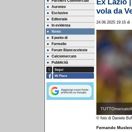
Ex Lazio |
Partners Commerciali
Auronzo
vola da V
Esclusive
Editoriale
24.06.2025 19:15
d
In evidenza
News
Il punto di
Formello
Forum Biancoceleste
Calciomercato
Pubblicità
Segui
Mi Piace
TUTTOmercato
© foto di Daniele Bu
Fernando Musler