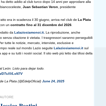
ha detto addio al club turco dopo 14 anni per approdare alla
x biancoceleste,
Juan Sebastian Veron
, presidente
tratto era in scadenza il 30 giugno, arriva nel club de
La Plata
con un
contratto fino al 31 dicembre del 2026
.
edatto da
Lalaziosiamonoi.it.
La riproduzione, anche
olo senza citazione è vietata. I trasgressori saranno perseguibili
r tutte le notizie, mercato, interviste, esclusive e
empo reale sul mondo Lazio seguite
Lalaziosiamonoi.it
sul
 app e su tutti i nostri social. Il sito web più letto dai tifosi della
l León. Listo para dejar todo.
om/DTsXVLsN7V
de La Plata (@EdelpOficial)
June 24, 2025
AUTORE
Jessica Reatini