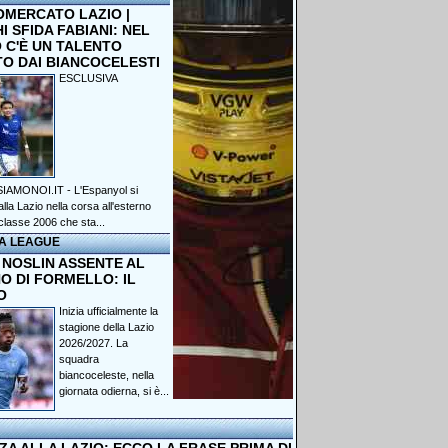
OMERCATO LAZIO |
 SFIDA FABIANI: NEL
 C'È UN TALENTO
TO DAI BIANCOCELESTI
ESCLUSIVA
IAMONOI.IT - L'Espanyol si
lla Lazio nella corsa all'esterno
classe 2006 che sta...
A LEAGUE
 NOSLIN ASSENTE AL
O DI FORMELLO: IL
O
Inizia ufficialmente la
stagione della Lazio
2026/2027. La
squadra
biancoceleste, nella
giornata odierna, si è...