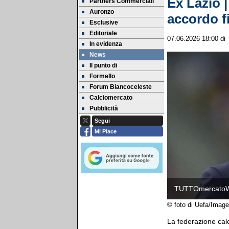
Ex Lazio |
Partners Commerciali
Auronzo
accordo f
Esclusive
Editoriale
07.06.2026 18:00
d
In evidenza
News
Il punto di
Formello
Forum Biancoceleste
Calciomercato
Pubblicità
Segui
Mi Piace
TUTTOmercato
© foto di Uefa/Image
La federazione calc