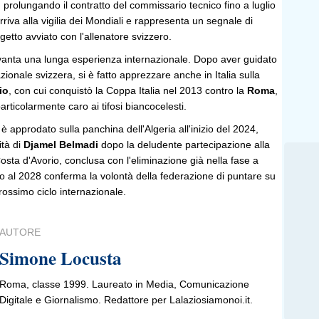
, prolungando il contratto del commissario tecnico fino a luglio
riva alla vigilia dei Mondiali e rappresenta un segnale di
ogetto avviato con l'allenatore svizzero.
 vanta una lunga esperienza internazionale. Dopo aver guidato
zionale svizzera, si è fatto apprezzare anche in Italia sulla
io
, con cui conquistò la Coppa Italia nel 2013 contro la
Roma
,
rticolarmente caro ai tifosi biancocelesti.
 è approdato sulla panchina dell'Algeria all'inizio del 2024,
ità di
Djamel Belmadi
dopo la deludente partecipazione alla
osta d'Avorio, conclusa con l'eliminazione già nella fase a
fino al 2028 conferma la volontà della federazione di puntare su
prossimo ciclo internazionale.
AUTORE
Simone Locusta
Roma, classe 1999. Laureato in Media, Comunicazione
Digitale e Giornalismo. Redattore per Lalaziosiamonoi.it.