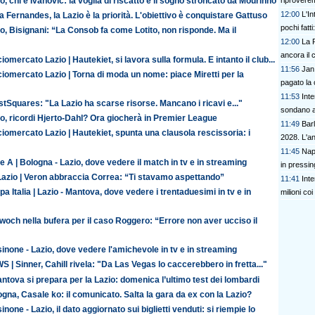
riprovere
o, chi è Ivanovic: la voglia di riscatto e il sogno stroncato da Mourinho
12:00
L'In
 Fernandes, la Lazio è la priorità. L'obiettivo è conquistare Gattuso
pochi fatt
o, Bisignani: “La Consob fa come Lotito, non risponde. Ma il
prescinder
12:00
La 
serve una
ancora il c
iomercato Lazio | Hautekiet, si lavora sulla formula. E intanto il club...
11:56
Jan 
iomercato Lazio | Torna di moda un nome: piace Miretti per la
pagato la 
11:53
Int
tSquares: "La Lazio ha scarse risorse. Mancano i ricavi e..."
sondano al
o, ricordi Hjerto-Dahl? Ora giocherà in Premier League
11:49
Barl
iomercato Lazio | Hautekiet, spunta una clausola rescissoria: i
2028. L'a
11:45
Napo
e A | Bologna - Lazio, dove vedere il match in tv e in streaming
in pressin
Lazio | Veron abbraccia Correa: “Ti stavamo aspettando”
11:41
Inte
a Italia | Lazio - Mantova, dove vedere i trentaduesimi in tv e in
milioni coi
och nella bufera per il caso Roggero: “Errore non aver ucciso il
inone - Lazio, dove vedere l'amichevole in tv e in streaming
 | Sinner, Cahill rivela: "Da Las Vegas lo caccerebbero in fretta..."
antova si prepara per la Lazio: domenica l’ultimo test dei lombardi
gna, Casale ko: il comunicato. Salta la gara da ex con la Lazio?
inone - Lazio, il dato aggiornato sui biglietti venduti: si riempie lo