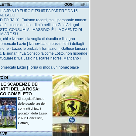
 LETTE:
OGGI
IERI
IA JR A 19 EURO E TSHIRT A PARTIRE DA 15:
AL LAZIO
 TO ITALY - Turismo record, ma il personale manca:
o è il mese dei ricordi più belli: da Gold Art ogni
STO, CONSUMI AL MASSIMO: È IL MOMENTO DI
RMIARE SU
, chi è Ivanovic: la voglia di riscatto e il sogno
omercato Lazio | Ivanovic a un passo: tutti i dettagli
none - Lazio, le probabili formazioni: Gattuso lancia i
o, Bisignani: “La Consob fa come Lotito, non risponde.
tSquares: "La Lazio ha scarse risorse. Mancano i
iomercato Lazio | Torna di moda un nome: piace
TO DI
 LE SCADENZE DEI
ATTI DELLA ROSA:
NCO COMPLETO
Di seguito l'elenco
delle scadenze dei
contratti di tutti i
giocatori della Lazio.
2027: Cancellieri,
Cataldi,...
SIVE