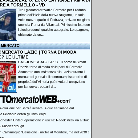
A ALLA LAZIO: ECCO LA FRASE PRIMA DI
RE A FORMELLO - VD
Tra i giocatori arrivati a Formello per il raduno
prima dell'inizio della nuova stagione, un solo
volto nuovo, quello di Pedraza, arrivato nei giorni
scorsi a Roma dal Villarreal. Primissime foto con
i tifosi presenti, qualche autografo. Lo spagnolo,
chiamato da un...
I MERCATO
OMERCATO LAZIO | TORNA DI MODA
C? LE ULTIME
CALCIOMERCATO LAZIO - Il nome di Stefan
Dodzic torna di moda dalle parti di Formello.
Accostato con insistenza alla Lazio durante il
mercato di gennaio, il centrocampista serbo di
proprietà dell'Almeria può rivelarsi un'opzione
per la nuova trequarti di...
ivoluzione per Sarri è iniziata. A due settimane dal
 l'Atalanta cerca gli ultimi colpi
chester United, operazione in uscita: Radek Vitek va a titolo
 al Middlesbrough
er, Calhanoglu: "Delusione Turchia al Mondiale, ma nel 2030 ci