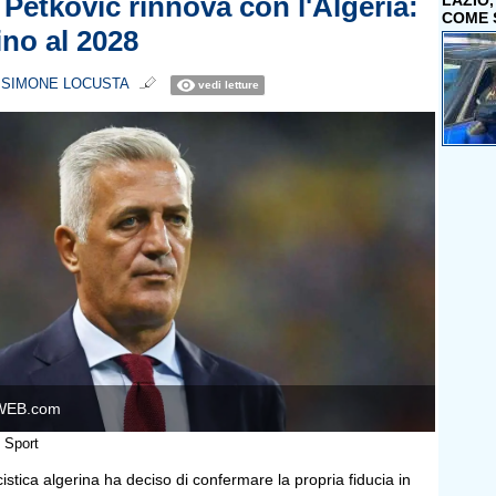
 Petkovic rinnova con l'Algeria:
LAZIO
COME 
ino al 2028
i
SIMONE LOCUSTA
vedi letture
WEB.com
 Sport
istica algerina ha deciso di confermare la propria fiducia in