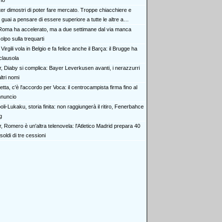
mo"
ter dimostri di poter fare mercato. Troppe chiacchiere e
i: guai a pensare di essere superiore a tutte le altre a
e. Juve, il portiere può diventare un "problema". Milan-Leao,
Roma ha accelerato, ma a due settimane dal via manca
 decisione netta
olpo sulla trequarti
Virgili vola in Belgio e fa felice anche il Barça: il Brugge ha
clausola
er, Diaby si complica: Bayer Leverkusen avanti, i nerazzurri
tri nomi
etta, c'è l'accordo per Voca: il centrocampista firma fino al
nnuncio
li-Lukaku, storia finita: non raggiungerà il ritiro, Fenerbahce
g
r, Romero è un'altra telenovela: l'Atletico Madrid prepara 40
 soldi di tre cessioni