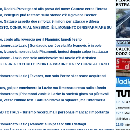
PEDRAZ
ENTRA
o, Doekhi-Provstgaard alla prova del nove: Gattuso cerca l'intesa
o, Pellegrini può restare: sullo sfondo c'è il giovane Becker
o, Gattuso aspetta due rinforzi: 9 milioni per attacco e difesa
STO, CONSUMI AL MASSIMO: È IL MOMENTO DI RISPARMIARE SU
o, conto alla rovescia per il Flaminio: lunedì l'esito
VOCI D
iomercato Lazio | Sondaggio per Joselu. Ma Ivanovic è in pole
CALCI
o, Ivanovic non esclude Pinamonti: ipotesi doppio colpo in attacco
DODZI
inone - Lazio, non solo amichevole: sul tavolo c'è Artistico
LIA JR A 19 EURO E TSHIRT A PARTIRE DA 15: CORRI AL LAZIO
iomercato Lazio | Tavares, non solo Porto: si cercano acquirenti
ov, gol per convincere la Lazio: ma il mercato resta sullo sfondo
iomercato | Pinamonti vuole la Lazio: la società gioca su più tavoli
o, verso l'ultimo test: Gattuso ritrova la squadra, ma l'infermeria
12:15
La r
campionato
D TO ITALY - Turismo record, ma il personale manca: l'importanza
12:11
Man
definitivo
iomercato Lazio | Ivanovic a un passo: tutti i dettagli
12:08
Int