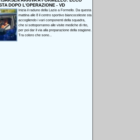
, ISAKSEN ARRIVA A FORMELLO: ECCO
STA DOPO L'OPERAZIONE - VD
Inizia il raduno della Lazio a Formello. Da questa
mattina alle 8 il centro sportivo biancoceleste sta
accogliendo i vari componenti della squadra,
che si sottoporranno alle visite mediche di rito,
per poi dar il via alla preparazione della stagione.
Tra coloro che sono...