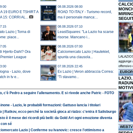
CALCI
9:00
08.08.2026 08:00
MONCHI
 A 19 EURO E TSHIRT A
ROAD TO ITALY - Turismo record,
MIRINO
 15: CORRI AL...
ma il personale manca:...
SEGUI
7:15
08.08.2026 07:10
to Lazio | Torna di
LeastSquares: "La Lazio ha scarse
me: piace...
risorse. Mancano i...
7:05
08.08.2026 07:00
rdi Hjerto-Dahl? Ora
Calciomercato Lazio | Hautekiet,
LALAZIOS
n Premier League
spunta una clausola...
aggiunge a
offensivo 
3:00
07.08.2026 22:45
ologna - Lazio, dove
Ex Lazio | Veron abbraccia Correa:
EUROP
tch in tv e...
“Ti stavamo...
LAZIO,
RADUN
MOTIV
o, c'è Pedro a seguire l'allenamento. E si rivede anche Patric - FOTO
inone - Lazio, le probabili formazioni: Gattuso lancia i titolari
o | Ratkov, ecco perché la società gioca al rialzo: c'entra il Salisburgo
to è il mese dei ricordi più belli: da Gold Art ogni emozione diventa
 con sé
WEBTV
ciomercato Lazio | Conferme su Ivanovic: cresce l'ottimismo a