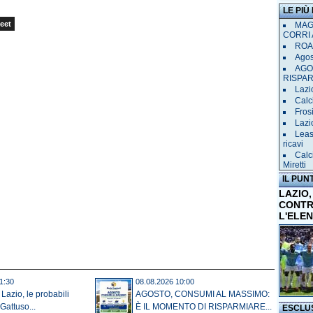
LE PIÙ
eet
MAGL
CORRI 
ROAD
Agost
AGO
RISPA
Lazio
Calci
Frosi
Lazi
Leas
ricavi
Calc
Miretti
IL PUN
LAZIO,
CONTR
L'ELE
1:30
08.08.2026 10:00
Lazio, le probabili
AGOSTO, CONSUMI AL MASSIMO:
Gattuso...
È IL MOMENTO DI RISPARMIARE...
ESCLU