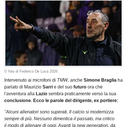
© foto di Federico De Luca 2026
Intervenuto ai microfoni di
TMW
, anche
Simone Braglia
ha
parlato di Maurizio
Sarri
e del suo
futuro
ora che
l'avventura alla
Lazio
sembra praticamente verso la sua
conclusione
.
Ecco le parole del dirigente, ex portiere:
"Alcuni allenatori sono superati. Il calcio si modernizza
sempre di più. Nessuno dimentica il passato, ma critico
il modo di allenare di oggi. Avanti la new generation, da