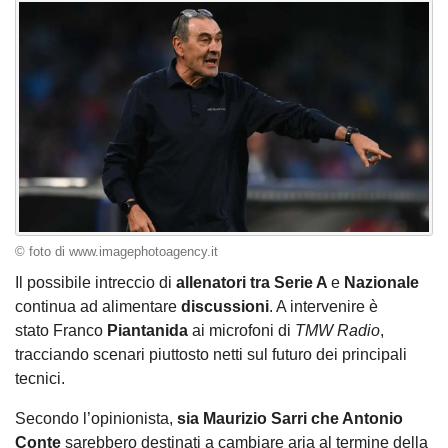
© foto di www.imagephotoagency.it
Il possibile intreccio di
allenatori tra Serie A
e
Nazionale
continua ad alimentare
discussioni
. A intervenire è
stato Franco
Piantanida
ai microfoni di
TMW Radio
,
tracciando scenari piuttosto netti sul futuro dei principali
tecnici.
Secondo l’opinionista,
sia Maurizio Sarri che Antonio
Conte
sarebbero destinati a cambiare aria al termine della