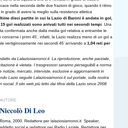
icace nella seconda delle due frazioni di gioco, quando il ritmo
 in grado di avere la meglio sulla resistenza atletica
ltime dieci partite in cui la Lazio di Baroni è andata in gol,
 15 gol realizzati sono arrivati tutti nei secondi tempi
. Una
ta confermata anche dalla media gol relativa a entrambe le
 concerne i primi 45’, infatti, la Lazio realizza meno di un gol a
ale vertiginosamente nei secondi 45’ arrivando a
1,04 reti per
edatto da Lalaziosiamonoi.it. La riproduzione, anche parziale,
 citazione è vietata. I trasgressori saranno perseguibili a norma
le notizie, mercato, interviste, esclusive e aggiornamenti in
do Lazio seguite Lalaziosiamonoi.it sul portale, sulla nostra
ri social. Il sito web più letto dai tifosi della Lazio since 2008.
AUTORE
Niccolò Di Leo
Roma, 2000. Redattore per lalaziosiamonoi.it. Speaker,
addetto social e redattore per Radio Laziale. Redattore per