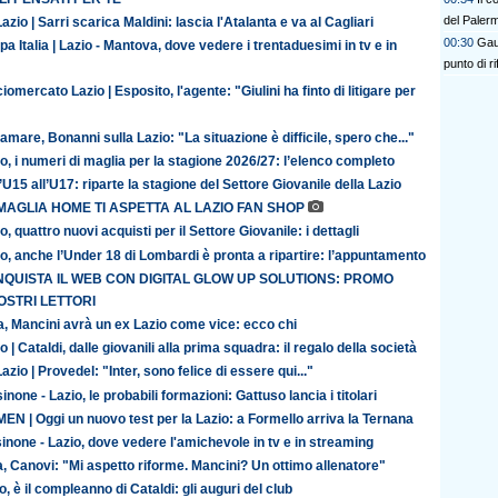
del Paler
azio | Sarri scarica Maldini: lascia l'Atalanta e va al Cagliari
00:30
Gaut
a Italia | Lazio - Mantova, dove vedere i trentaduesimi in tv e in
punto di r
iomercato Lazio | Esposito, l'agente: "Giulini ha finto di litigare per
amare, Bonanni sulla Lazio: "La situazione è difficile, spero che..."
o, i numeri di maglia per la stagione 2026/27: l’elenco completo
’U15 all’U17: riparte la stagione del Settore Giovanile della Lazio
MAGLIA HOME TI ASPETTA AL LAZIO FAN SHOP
o, quattro nuovi acquisti per il Settore Giovanile: i dettagli
o, anche l’Under 18 di Lombardi è pronta a ripartire: l’appuntamento
QUISTA IL WEB CON DIGITAL GLOW UP SOLUTIONS: PROMO
OSTRI LETTORI
ia, Mancini avrà un ex Lazio come vice: ecco chi
o | Cataldi, dalle giovanili alla prima squadra: il regalo della società
azio | Provedel: "Inter, sono felice di essere qui..."
inone - Lazio, le probabili formazioni: Gattuso lancia i titolari
N | Oggi un nuovo test per la Lazio: a Formello arriva la Ternana
inone - Lazio, dove vedere l'amichevole in tv e in streaming
ia, Canovi: "Mi aspetto riforme. Mancini? Un ottimo allenatore"
o, è il compleanno di Cataldi: gli auguri del club