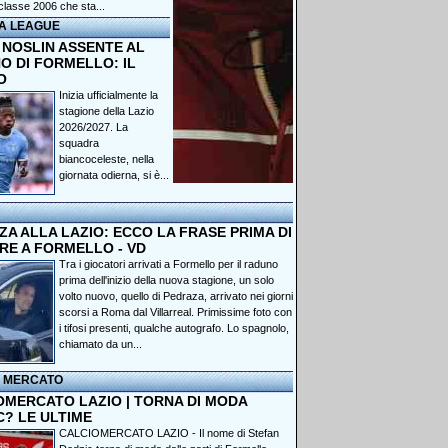
classe 2006 che sta...
A LEAGUE
 NOSLIN ASSENTE AL
O DI FORMELLO: IL
O
Inizia ufficialmente la
stagione della Lazio
2026/2027. La
squadra
biancoceleste, nella
giornata odierna, si è...
A ALLA LAZIO: ECCO LA FRASE PRIMA DI
RE A FORMELLO - VD
Tra i giocatori arrivati a Formello per il raduno
prima dell'inizio della nuova stagione, un solo
volto nuovo, quello di Pedraza, arrivato nei giorni
scorsi a Roma dal Villarreal. Primissime foto con
i tifosi presenti, qualche autografo. Lo spagnolo,
chiamato da un...
I MERCATO
OMERCATO LAZIO | TORNA DI MODA
C? LE ULTIME
CALCIOMERCATO LAZIO - Il nome di Stefan