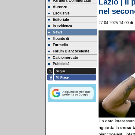
Lazio | I
Partners Commerciali
Auronzo
nel second
Esclusive
Editoriale
27.04.2025 14:00
d
In evidenza
News
Il punto di
Formello
Forum Biancoceleste
Calciomercato
Pubblicità
Segui
Mi Piace
Un dato interessan
riguarda la
crescit
biancocelesti, infa