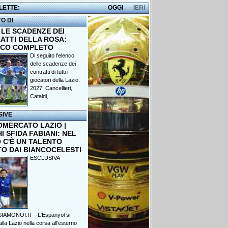
 LETTE:
OGGI
IERI
TO DI
 LE SCADENZE DEI
ATTI DELLA ROSA:
NCO COMPLETO
Di seguito l'elenco
delle scadenze dei
contratti di tutti i
giocatori della Lazio.
2027: Cancellieri,
Cataldi,...
SIVE
OMERCATO LAZIO |
 SFIDA FABIANI: NEL
 C'È UN TALENTO
TO DAI BIANCOCELESTI
ESCLUSIVA
IAMONOI.IT - L'Espanyol si
lla Lazio nella corsa all'esterno