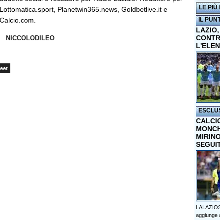
LE PIÙ
Lottomatica.sport, Planetwin365.news, Goldbetlive.it e
Calcio.com.
IL PUN
LAZIO,
CONTR
NICCOLODILEO_
L'ELE
eet
ESCLU
CALCI
MONCHI
MIRINO
SEGUI
LALAZIOS
aggiunge a