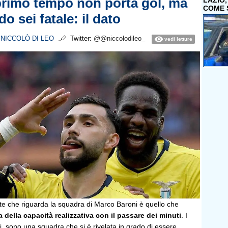
l primo tempo non porta gol, ma
LAZIO
COME 
o sei fatale: il dato
i
NICCOLÒ DI LEO
Twitter:
@@niccolodileo_
vedi letture
te che riguarda la squadra di Marco Baroni è quello che
a della capacità realizzativa con il passare dei minuti
. I
tti, sono una squadra che si è rivelata in grado di essere