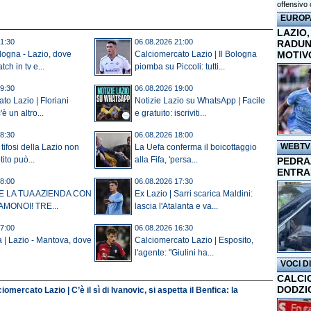
offensivo 
EUROP
LAZIO,
1:30
06.08.2026 21:00
RADUN
MOTIV
ologna - Lazio, dove
Calciomercato Lazio | Il Bologna
tch in tv e...
piomba su Piccoli: tutti...
9:30
06.08.2026 19:00
to Lazio | Floriani
Notizie Lazio su WhatsApp | Facile
è un altro...
e gratuito: iscriviti...
8:30
06.08.2026 18:00
WEBTV
tifosi della Lazio non
La Uefa conferma il boicottaggio
ito può...
alla Fifa, 'persa...
PEDRAZ
ENTRA
8:00
06.08.2026 17:30
E LA TUA AZIENDA CON
Ex Lazio | Sarri scarica Maldini:
AMONOI! TRE...
lascia l'Atalanta e va...
7:00
06.08.2026 16:30
a | Lazio - Mantova, dove
Calciomercato Lazio | Esposito,
l'agente: "Giulini ha...
VOCI D
CALCI
DODZI
iomercato Lazio | C’è il sì di Ivanovic, si aspetta il Benfica: la