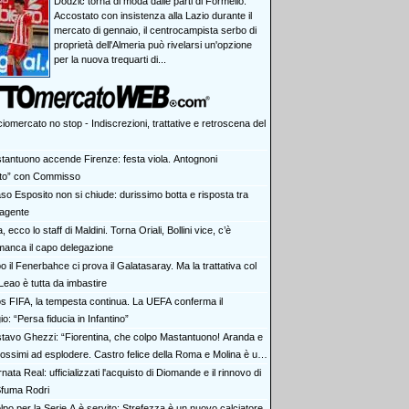
Dodzic torna di moda dalle parti di Formello.
Accostato con insistenza alla Lazio durante il
mercato di gennaio, il centrocampista serbo di
proprietà dell'Almeria può rivelarsi un'opzione
per la nuova trequarti di...
iomercato no stop - Indiscrezioni, trattative e retroscena del
tantuono accende Firenze: festa viola. Antognoni
lito” con Commisso
aso Esposito non si chiude: durissimo botta e risposta tra
 agente
ia, ecco lo staff di Maldini. Torna Oriali, Bollini vice, c’è
manca il capo delegazione
 il Fenerbahce ci prova il Galatasaray. Ma la trattativa col
Leao è tutta da imbastire
s FIFA, la tempesta continua. La UEFA conferma il
io: “Persa fiducia in Infantino”
tavo Ghezzi: “Fiorentina, che colpo Mastantuono! Aranda e
rossimi ad esplodere. Castro felice della Roma e Molina è un
nata Real: ufficializzati l'acquisto di Diomande e il rinnovo di
 Sfuma Rodri
olpo per la Serie A è servito: Strefezza è un nuovo calciatore