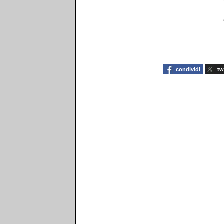
condividi
tw