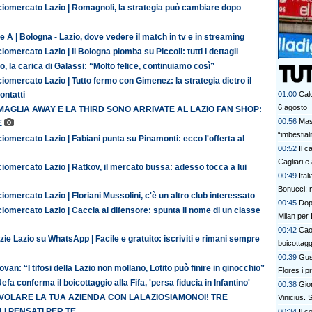
ciomercato Lazio | Romagnoli, la strategia può cambiare dopo
e A | Bologna - Lazio, dove vedere il match in tv e in streaming
iomercato Lazio | Il Bologna piomba su Piccoli: tutti i dettagli
o, la carica di Galassi: “Molto felice, continuiamo così”
iomercato Lazio | Tutto fermo con Gimenez: la strategia dietro il
01:00
Calc
contatti
6 agosto
MAGLIA AWAY E LA THIRD SONO ARRIVATE AL LAZIO FAN SHOP:
00:56
Mas
E
“imbestia
iomercato Lazio | Fabiani punta su Pinamonti: ecco l'offerta al
00:52
Il c
Cagliari e
iomercato Lazio | Ratkov, il mercato bussa: adesso tocca a lui
00:49
Ital
Bonucci: 
iomercato Lazio | Floriani Mussolini, c'è un altro club interessato
00:45
Dopo
iomercato Lazio | Caccia al difensore: spunta il nome di un classe
Milan per 
00:42
Cao
zie Lazio su WhatsApp | Facile e gratuito: iscriviti e rimani sempre
boicottagg
00:39
Gus
van: “I tifosi della Lazio non mollano, Lotito può finire in ginocchio”
Flores i p
efa conferma il boicottaggio alla Fifa, 'persa fiducia in Infantino'
bel colpo”
00:38
Gior
 VOLARE LA TUA AZIENDA CON LALAZIOSIAMONOI! TRE
Vinicius.
I PENSATI PER TE
00:34
Il c