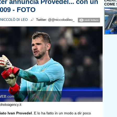
nter annuncia Provedel... con un
LAZIO
COME 
2009 - FOTO
i
NICCOLÒ DI LEO
Twitter:
@@niccolodileo_
vedi letture
WEB.com
photoagency.it
iato Ivan Provedel
. E lo ha fatto in un modo a dir poco