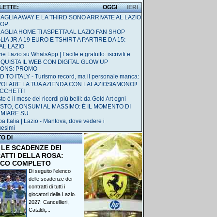
 LETTE:
OGGI
IERI
MAGLIA AWAY E LA THIRD SONO ARRIVATE AL LAZIO
OP:
MAGLIA HOME TI ASPETTA AL LAZIO FAN SHOP
IA JR A 19 EURO E TSHIRT A PARTIRE DA 15:
AL LAZIO
ie Lazio su WhatsApp | Facile e gratuito: iscriviti e
QUISTA IL WEB CON DIGITAL GLOW UP
IONS: PROMO
 TO ITALY - Turismo record, ma il personale manca:
 VOLARE LA TUA AZIENDA CON LALAZIOSIAMONOI!
ACCHETTI
o è il mese dei ricordi più belli: da Gold Art ogni
STO, CONSUMI AL MASSIMO: È IL MOMENTO DI
RMIARE SU
a Italia | Lazio - Mantova, dove vedere i
uesimi
TO DI
 LE SCADENZE DEI
ATTI DELLA ROSA:
NCO COMPLETO
Di seguito l'elenco
delle scadenze dei
contratti di tutti i
giocatori della Lazio.
2027: Cancellieri,
Cataldi,...