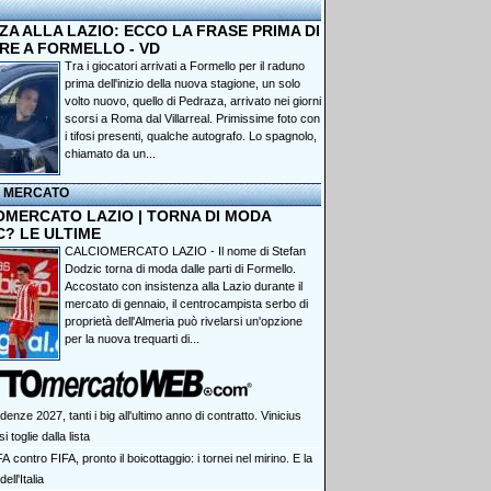
A ALLA LAZIO: ECCO LA FRASE PRIMA DI
RE A FORMELLO - VD
Tra i giocatori arrivati a Formello per il raduno
prima dell'inizio della nuova stagione, un solo
volto nuovo, quello di Pedraza, arrivato nei giorni
scorsi a Roma dal Villarreal. Primissime foto con
i tifosi presenti, qualche autografo. Lo spagnolo,
chiamato da un...
I MERCATO
OMERCATO LAZIO | TORNA DI MODA
C? LE ULTIME
CALCIOMERCATO LAZIO - Il nome di Stefan
Dodzic torna di moda dalle parti di Formello.
Accostato con insistenza alla Lazio durante il
mercato di gennaio, il centrocampista serbo di
proprietà dell'Almeria può rivelarsi un'opzione
per la nuova trequarti di...
enze 2027, tanti i big all'ultimo anno di contratto. Vinicius
i toglie dalla lista
 contro FIFA, pronto il boicottaggio: i tornei nel mirino. E la
ell'Italia