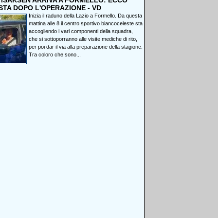
, ISAKSEN ARRIVA A FORMELLO: ECCO
STA DOPO L'OPERAZIONE - VD
Inizia il raduno della Lazio a Formello. Da questa
mattina alle 8 il centro sportivo biancoceleste sta
accogliendo i vari componenti della squadra,
che si sottoporranno alle visite mediche di rito,
per poi dar il via alla preparazione della stagione.
Tra coloro che sono...