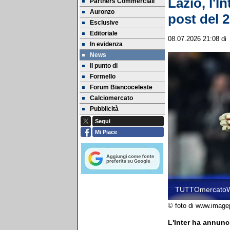
Lazio, l'I
Partners Commerciali
Auronzo
post del 
Esclusive
Editoriale
08.07.2026 21:08
d
In evidenza
News
Il punto di
Formello
Forum Biancoceleste
Calciomercato
Pubblicità
Segui
Mi Piace
TUTTOmercato
© foto di www.image
L'Inter ha annunc