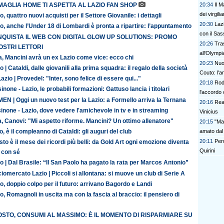
20:34
Il M
MAGLIA HOME TI ASPETTA AL LAZIO FAN SHOP
dei virgilia
o, quattro nuovi acquisti per il Settore Giovanile: i dettagli
20:30
Lazi
o, anche l’Under 18 di Lombardi è pronta a ripartire: l’appuntamento
con il Sas
QUISTA IL WEB CON DIGITAL GLOW UP SOLUTIONS: PROMO
20:26
Tra
OSTRI LETTORI
all'Olymp
ia, Mancini avrà un ex Lazio come vice: ecco chi
20:23
Nuo
o | Cataldi, dalle giovanili alla prima squadra: il regalo della società
Couto: l'a
azio | Provedel: "Inter, sono felice di essere qui..."
20:18
Rodr
inone - Lazio, le probabili formazioni: Gattuso lancia i titolari
l'accordo 
N | Oggi un nuovo test per la Lazio: a Formello arriva la Ternana
20:16
Rea
inone - Lazio, dove vedere l'amichevole in tv e in streaming
Vinicius
ia, Canovi: "Mi aspetto riforme. Mancini? Un ottimo allenatore"
20:15
"Mai
amato dal
o, è il compleanno di Cataldi: gli auguri del club
20:11
Peru
to è il mese dei ricordi più belli: da Gold Art ogni emozione diventa
Quirini
 con sé
o | Dal Brasile: “Il San Paolo ha pagato la rata per Marcos Antonio”
iomercato Lazio | Piccoli si allontana: si muove un club di Serie A
o, doppio colpo per il futuro: arrivano Bagordo e Landi
o, Romagnoli in uscita ma con la fascia al braccio: il pensiero di
STO, CONSUMI AL MASSIMO: È IL MOMENTO DI RISPARMIARE SU