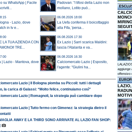
io su WhatsApp | Facile
Padovan: “I tifosi della Lazio non
ESCLU
criviti...
mollano, Lotito può...
CALCI
MONCHI
8:15
06.08.2026 18:00
MIRINO
ologna - Lazio, dove
La Uefa conferma il boicottaggio
SEGUI
tch in tv e...
alla Fifa, 'persa...
8:00
06.08.2026 17:30
E LA TUA AZIENDA CON
Ex Lazio | Sarri scarica Maldini:
AMONOI! TRE...
lascia l'Atalanta e va...
7:00
06.08.2026 16:30
a | Lazio - Mantova, dove
Calciomercato Lazio | Esposito,
LALAZIOS
l'agente: "Giulini ha...
aggiunge a
offensivo 
EUROP
iomercato Lazio | Il Bologna piomba su Piccoli: tutti i dettagli
LAZIO,
o, la carica di Galassi: “Molto felice, continuiamo così”
RADUN
MOTIV
ciomercato Lazio | Romagnoli, la strategia può cambiare dopo
iomercato Lazio | Tutto fermo con Gimenez: la strategia dietro il
contatti
MAGLIA AWAY E LA THIRD SONO ARRIVATE AL LAZIO FAN SHOP:
E