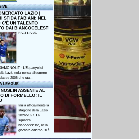
SIVE
OMERCATO LAZIO |
 SFIDA FABIANI: NEL
 C'È UN TALENTO
TO DAI BIANCOCELESTI
ESCLUSIVA
IAMONOI.IT - L'Espanyol si
lla Lazio nella corsa all'esterno
classe 2006 che sta...
A LEAGUE
 NOSLIN ASSENTE AL
O DI FORMELLO: IL
O
Inizia ufficialmente la
stagione della Lazio
2026/2027. La
squadra
biancoceleste, nella
giornata odierna, si è...