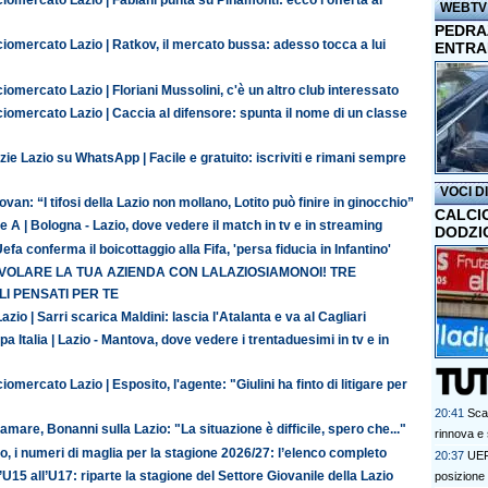
iomercato Lazio | Fabiani punta su Pinamonti: ecco l'offerta al
WEBTV
PEDRAZ
iomercato Lazio | Ratkov, il mercato bussa: adesso tocca a lui
ENTRA
iomercato Lazio | Floriani Mussolini, c'è un altro club interessato
iomercato Lazio | Caccia al difensore: spunta il nome di un classe
zie Lazio su WhatsApp | Facile e gratuito: iscriviti e rimani sempre
VOCI D
van: “I tifosi della Lazio non mollano, Lotito può finire in ginocchio”
CALCI
e A | Bologna - Lazio, dove vedere il match in tv e in streaming
DODZI
efa conferma il boicottaggio alla Fifa, 'persa fiducia in Infantino'
 VOLARE LA TUA AZIENDA CON LALAZIOSIAMONOI! TRE
I PENSATI PER TE
azio | Sarri scarica Maldini: lascia l'Atalanta e va al Cagliari
a Italia | Lazio - Mantova, dove vedere i trentaduesimi in tv e in
iomercato Lazio | Esposito, l'agente: "Giulini ha finto di litigare per
20:41
Scad
amare, Bonanni sulla Lazio: "La situazione è difficile, spero che..."
rinnova e s
o, i numeri di maglia per la stagione 2026/27: l’elenco completo
20:37
UEFA
’U15 all’U17: riparte la stagione del Settore Giovanile della Lazio
posizione d