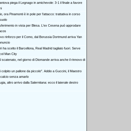
antova piega il Legnago in amichevole: 3-1 il finale a favore
ni
o, ora Pinamonti è in pole per l'attacco: trattativa in corso
suolo
sferimento in vista per Blesa. L'ex Cesena può approdare
iacos
vo rinforzo per il Como, dal Borussia Dortmund arriva Yan
nnuncio
i ha scelto il Barcellona, Real Madrid tagliato fuori. Serve
col Man City
l scatenato, nel giorno di Diomande arriva anche il rinnovo di
 colpito un pallone da piccolo". Addio a Guccini, il Maestro
 calcio senza amarlo
gia, altro arrivo dalla Salernitana: ecco il laterale destro