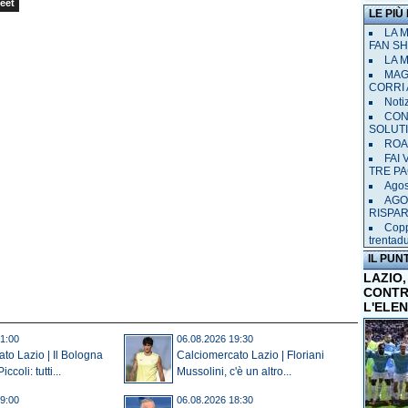
eet
LE PIÙ
LA 
FAN SH
LA 
MAGL
CORRI 
Notiz
CON
SOLUT
ROAD
FAI
TRE P
Agost
AGO
RISPA
Copp
trentad
IL PUN
LAZIO,
CONTR
L'ELE
1:00
06.08.2026 19:30
to Lazio | Il Bologna
Calciomercato Lazio | Floriani
coli: tutti...
Mussolini, c'è un altro...
9:00
06.08.2026 18:30