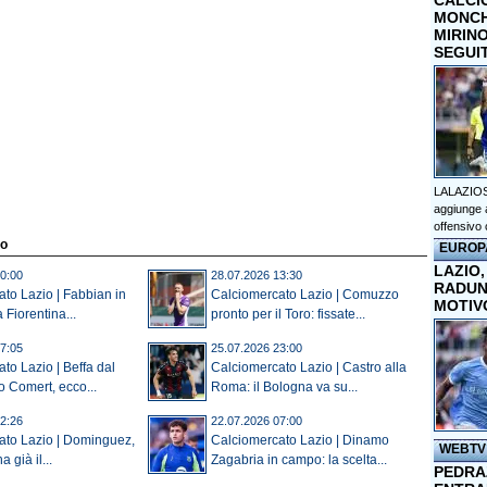
CALCI
MONCHI
MIRINO
SEGUI
LALAZIOS
aggiunge a
offensivo 
to
EUROP
LAZIO,
0:00
28.07.2026 13:30
RADUN
to Lazio | Fabbian in
Calciomercato Lazio | Comuzzo
MOTIV
 Fiorentina...
pronto per il Toro: fissate...
7:05
25.07.2026 23:00
to Lazio | Beffa dal
Calciomercato Lazio | Castro alla
o Comert, ecco...
Roma: il Bologna va su...
2:26
22.07.2026 07:00
ato Lazio | Dominguez,
Calciomercato Lazio | Dinamo
WEBTV
 già il...
Zagabria in campo: la scelta...
PEDRAZ