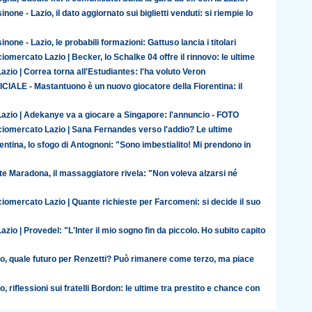
inone - Lazio, il dato aggiornato sui biglietti venduti: si riempie lo
inone - Lazio, le probabili formazioni: Gattuso lancia i titolari
iomercato Lazio | Becker, lo Schalke 04 offre il rinnovo: le ultime
azio | Correa torna all'Estudiantes: l'ha voluto Veron
CIALE - Mastantuono è un nuovo giocatore della Fiorentina: il
Lazio | Adekanye va a giocare a Singapore: l'annuncio - FOTO
ciomercato Lazio | Sana Fernandes verso l'addio? Le ultime
entina, lo sfogo di Antognoni: "Sono imbestialito! Mi prendono in
te Maradona, il massaggiatore rivela: "Non voleva alzarsi né
iomercato Lazio | Quante richieste per Farcomeni: si decide il suo
azio | Provedel: "L'Inter il mio sogno fin da piccolo. Ho subito capito
io, quale futuro per Renzetti? Può rimanere come terzo, ma piace
o, riflessioni sui fratelli Bordon: le ultime tra prestito e chance con