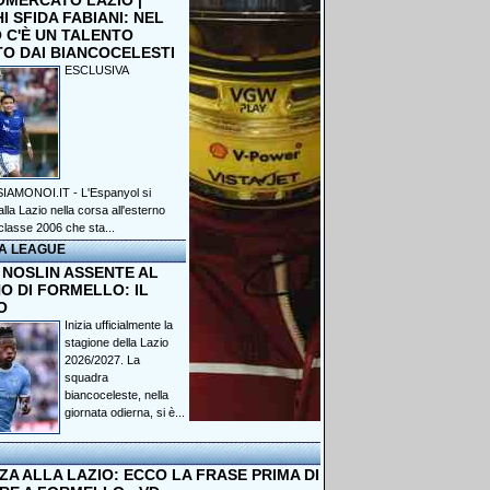
OMERCATO LAZIO |
 SFIDA FABIANI: NEL
 C'È UN TALENTO
TO DAI BIANCOCELESTI
ESCLUSIVA
IAMONOI.IT - L'Espanyol si
lla Lazio nella corsa all'esterno
classe 2006 che sta...
A LEAGUE
 NOSLIN ASSENTE AL
O DI FORMELLO: IL
O
Inizia ufficialmente la
stagione della Lazio
2026/2027. La
squadra
biancoceleste, nella
giornata odierna, si è...
A ALLA LAZIO: ECCO LA FRASE PRIMA DI