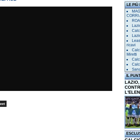
LE PIÙ
MAGL
CORRI 
ROAD
Lazio
Calci
Lazi
Leas
ricavi
Calc
Miretti
Calc
Calc
Sana 
IL PUN
LAZIO,
CONTR
L'ELE
eet
ESCLU