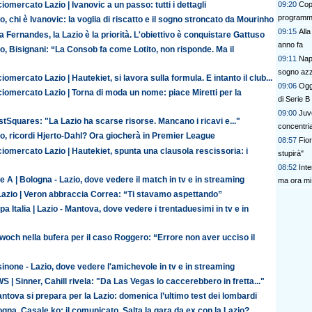
09:20
Copp
iomercato Lazio | Ivanovic a un passo: tutti i dettagli
program
o, chi è Ivanovic: la voglia di riscatto e il sogno stroncato da Mourinho
09:15
All
 Fernandes, la Lazio è la priorità. L'obiettivo è conquistare Gattuso
anno fa
o, Bisignani: “La Consob fa come Lotito, non risponde. Ma il
09:11
Napo
sogno az
iomercato Lazio | Hautekiet, si lavora sulla formula. E intanto il club...
09:06
Oggi
iomercato Lazio | Torna di moda un nome: piace Miretti per la
di Serie B
09:00
Juve
tSquares: "La Lazio ha scarse risorse. Mancano i ricavi e..."
concentri
o, ricordi Hjerto-Dahl? Ora giocherà in Premier League
08:57
Fio
iomercato Lazio | Hautekiet, spunta una clausola rescissoria: i
stupirà"
08:52
Inte
e A | Bologna - Lazio, dove vedere il match in tv e in streaming
ma ora mi
Lazio | Veron abbraccia Correa: “Ti stavamo aspettando”
a Italia | Lazio - Mantova, dove vedere i trentaduesimi in tv e in
och nella bufera per il caso Roggero: “Errore non aver ucciso il
inone - Lazio, dove vedere l'amichevole in tv e in streaming
 | Sinner, Cahill rivela: "Da Las Vegas lo caccerebbero in fretta..."
antova si prepara per la Lazio: domenica l’ultimo test dei lombardi
gna, Casale ko: il comunicato. Salta la gara da ex con la Lazio?