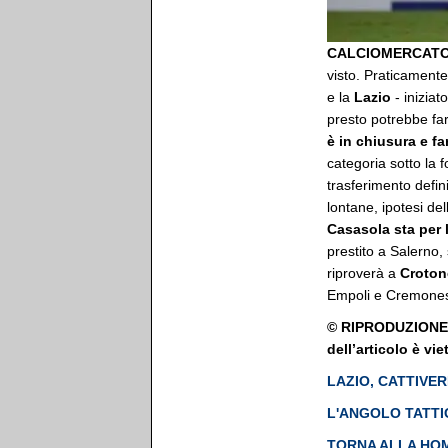
CALCIOMERCATO
visto. Praticamente
e la
Lazio
- inizia
presto potrebbe far
è in chiusura e fa
categoria sotto la 
trasferimento defin
lontane, ipotesi del
Casasola sta per l
prestito a Salerno,
riproverà a
Croton
Empoli e Cremonese
© RIPRODUZIONE R
dell’articolo è vi
LAZIO, CATTIVE
L'ANGOLO TATTIC
TORNA ALLA HO