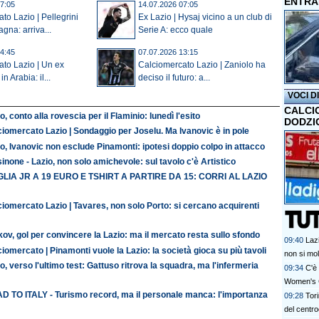
ENTRA
7:05
14.07.2026 07:05
to Lazio | Pellegrini
Ex Lazio | Hysaj vicino a un club di
gna: arriva...
Serie A: ecco quale
4:45
07.07.2026 13:15
to Lazio | Un ex
Calciomercato Lazio | Zaniolo ha
in Arabia: il...
deciso il futuro: a...
VOCI D
CALCI
o, conto alla rovescia per il Flaminio: lunedì l'esito
DODZI
iomercato Lazio | Sondaggio per Joselu. Ma Ivanovic è in pole
o, Ivanovic non esclude Pinamonti: ipotesi doppio colpo in attacco
inone - Lazio, non solo amichevole: sul tavolo c'è Artistico
LIA JR A 19 EURO E TSHIRT A PARTIRE DA 15: CORRI AL LAZIO
iomercato Lazio | Tavares, non solo Porto: si cercano acquirenti
ov, gol per convincere la Lazio: ma il mercato resta sullo sfondo
09:40
Lazi
iomercato | Pinamonti vuole la Lazio: la società gioca su più tavoli
non si mol
o, verso l'ultimo test: Gattuso ritrova la squadra, ma l'infermeria
09:34
C'è 
Women's 
D TO ITALY - Turismo record, ma il personale manca: l'importanza
09:28
Tori
del centr