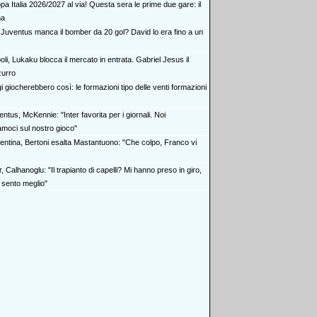
a Italia 2026/2027 al via! Questa sera le prime due gare: il
ma
a Juventus manca il bomber da 20 gol? David lo era fino a un
li, Lukaku blocca il mercato in entrata. Gabriel Jesus il
zurro
 giocherebbero così: le formazioni tipo delle venti formazioni
ntus, McKennie: "Inter favorita per i giornali. Noi
amoci sul nostro gioco"
rentina, Bertoni esalta Mastantuono: "Che colpo, Franco vi
r, Calhanoglu: "Il trapianto di capelli? Mi hanno preso in giro,
 sento meglio"