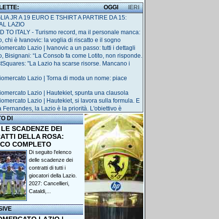
 LETTE:
OGGI
IERI
IA JR A 19 EURO E TSHIRT A PARTIRE DA 15:
AL LAZIO
 TO ITALY - Turismo record, ma il personale manca:
, chi è Ivanovic: la voglia di riscatto e il sogno
omercato Lazio | Ivanovic a un passo: tutti i dettagli
o, Bisignani: “La Consob fa come Lotito, non risponde.
tSquares: "La Lazio ha scarse risorse. Mancano i
iomercato Lazio | Torna di moda un nome: piace
iomercato Lazio | Hautekiet, spunta una clausola
iomercato Lazio | Hautekiet, si lavora sulla formula. E
Fernandes, la Lazio è la priorità. L'obiettivo è
TO DI
 LE SCADENZE DEI
ATTI DELLA ROSA:
NCO COMPLETO
Di seguito l'elenco
delle scadenze dei
contratti di tutti i
giocatori della Lazio.
2027: Cancellieri,
Cataldi,...
SIVE