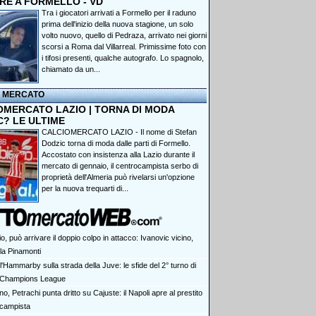
RE A FORMELLO - VD
Tra i giocatori arrivati a Formello per il raduno
prima dell'inizio della nuova stagione, un solo
volto nuovo, quello di Pedraza, arrivato nei giorni
scorsi a Roma dal Villarreal. Primissime foto con
i tifosi presenti, qualche autografo. Lo spagnolo,
chiamato da un...
I MERCATO
OMERCATO LAZIO | TORNA DI MODA
C? LE ULTIME
CALCIOMERCATO LAZIO - Il nome di Stefan
Dodzic torna di moda dalle parti di Formello.
Accostato con insistenza alla Lazio durante il
mercato di gennaio, il centrocampista serbo di
proprietà dell'Almeria può rivelarsi un'opzione
per la nuova trequarti di...
o, può arrivare il doppio colpo in attacco: Ivanovic vicino,
la Pinamonti
l'Hammarby sulla strada della Juve: le sfide del 2° turno di
Champions League
no, Petrachi punta dritto su Cajuste: il Napoli apre al prestito
ocampista