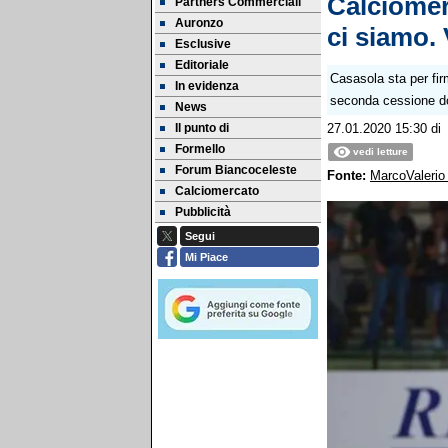
Calciomer
Partners Commerciali
Auronzo
ci siamo. 
Esclusive
Editoriale
Casasola sta per firm
In evidenza
seconda cessione do
News
Il punto di
27.01.2020 15:30
d
Formello
vedi letture
Forum Biancoceleste
Fonte:
MarcoValerio 
Calciomercato
Pubblicità
Segui
Mi Piace