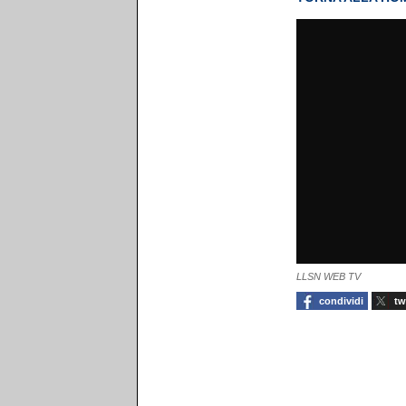
LLSN WEB TV
condividi
tw