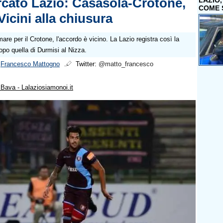
cato Lazio: Casasola-Crotone,
LAZIO
COME 
Vicini alla chiusura
are per il Crotone, l'accordo è vicino. La Lazio registra così la
po quella di Durmisi al Nizza.
i
Francesco Mattogno
Twitter:
@matto_francesco
Bava - Lalaziosiamonoi.it