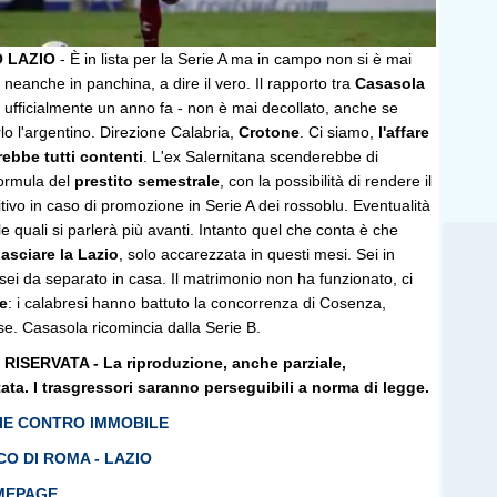
 LAZIO
- È in lista per la Serie A ma in campo non si è mai
 neanche in panchina, a dire il vero. Il rapporto tra
Casasola
to ufficialmente un anno fa - non è mai decollato, anche se
lo l'argentino. Direzione Calabria,
Crotone
. Ci siamo,
l'affare
rebbe tutti contenti
. L'ex Salernitana scenderebbe di
formula del
prestito semestrale
, con la possibilità di rendere il
itivo in caso di promozione in Serie A dei rossoblu. Eventualità
le quali si parlerà più avanti. Intanto quel che conta è che
asciare la Lazio
, solo accarezzata in questi mesi. Sei in
 sei da separato in casa. Il matrimonio non ha funzionato, ci
e
: i calabresi hanno battuto la concorrenza di Cosenza,
. Casasola ricomincia dalla Serie B.
ISERVATA - La riproduzione, anche parziale,
etata. I trasgressori saranno perseguibili a norma di legge.
RIE CONTRO IMMOBILE
O DI ROMA - LAZIO
MEPAGE