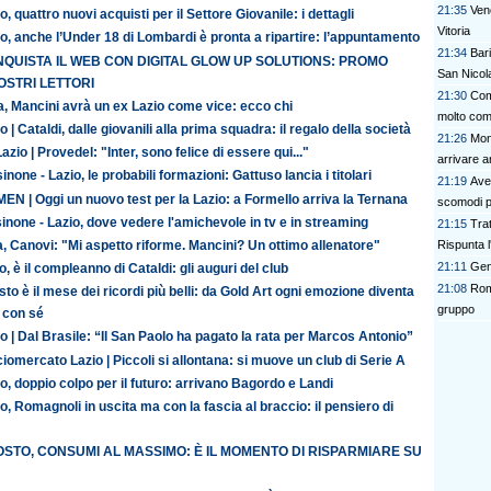
21:35
Vene
o, quattro nuovi acquisti per il Settore Giovanile: i dettagli
Vitoria
o, anche l’Under 18 di Lombardi è pronta a ripartire: l’appuntamento
21:34
Bar
QUISTA IL WEB CON DIGITAL GLOW UP SOLUTIONS: PROMO
San Nicola
OSTRI LETTORI
21:30
Com
ia, Mancini avrà un ex Lazio come vice: ecco chi
molto com
o | Cataldi, dalle giovanili alla prima squadra: il regalo della società
21:26
Mon
azio | Provedel: "Inter, sono felice di essere qui..."
arrivare 
inone - Lazio, le probabili formazioni: Gattuso lancia i titolari
21:19
Avel
N | Oggi un nuovo test per la Lazio: a Formello arriva la Ternana
scomodi pe
inone - Lazio, dove vedere l'amichevole in tv e in streaming
21:15
Tra
ia, Canovi: "Mi aspetto riforme. Mancini? Un ottimo allenatore"
Rispunta l
21:11
Gen
o, è il compleanno di Cataldi: gli auguri del club
21:08
Rom
to è il mese dei ricordi più belli: da Gold Art ogni emozione diventa
gruppo
 con sé
o | Dal Brasile: “Il San Paolo ha pagato la rata per Marcos Antonio”
iomercato Lazio | Piccoli si allontana: si muove un club di Serie A
o, doppio colpo per il futuro: arrivano Bagordo e Landi
o, Romagnoli in uscita ma con la fascia al braccio: il pensiero di
STO, CONSUMI AL MASSIMO: È IL MOMENTO DI RISPARMIARE SU