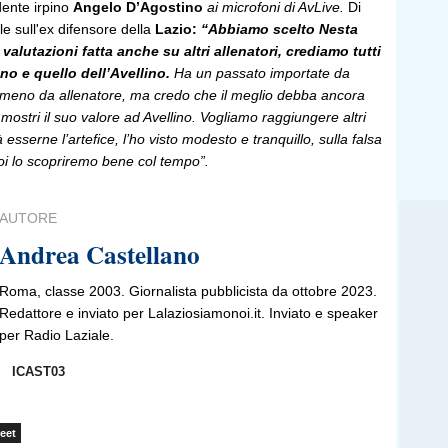
dente irpino
Angelo D’Agostino
ai microfoni di AvLive.
Di
le sull'ex difensore della
Lazio:
“Abbiamo scelto Nesta
valutazioni fatta anche su altri allenatori, crediamo tutti
no e quello dell’Avellino.
Ha un passato importate da
' meno da allenatore, ma credo che il meglio debba ancora
mostri il suo valore ad Avellino. Vogliamo raggiungere altri
 esserne l’artefice, l’ho visto modesto e tranquillo, sulla falsa
 Poi lo scopriremo bene col tempo”.
AUTORE
Andrea Castellano
Roma, classe 2003. Giornalista pubblicista da ottobre 2023.
Redattore e inviato per Lalaziosiamonoi.it. Inviato e speaker
per Radio Laziale.
ICAST03
eet