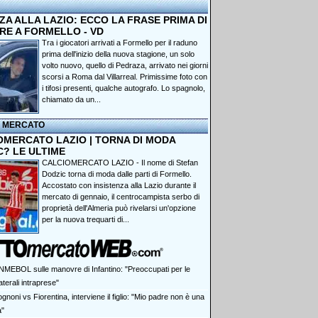
A ALLA LAZIO: ECCO LA FRASE PRIMA DI
RE A FORMELLO - VD
Tra i giocatori arrivati a Formello per il raduno
prima dell'inizio della nuova stagione, un solo
volto nuovo, quello di Pedraza, arrivato nei giorni
scorsi a Roma dal Villarreal. Primissime foto con
i tifosi presenti, qualche autografo. Lo spagnolo,
chiamato da un...
I MERCATO
OMERCATO LAZIO | TORNA DI MODA
C? LE ULTIME
CALCIOMERCATO LAZIO - Il nome di Stefan
Dodzic torna di moda dalle parti di Formello.
Accostato con insistenza alla Lazio durante il
mercato di gennaio, il centrocampista serbo di
proprietà dell'Almeria può rivelarsi un'opzione
per la nuova trequarti di...
MEBOL sulle manovre di Infantino: "Preoccupati per le
aterali intraprese"
gnoni vs Fiorentina, interviene il figlio: "Mio padre non è una
a"