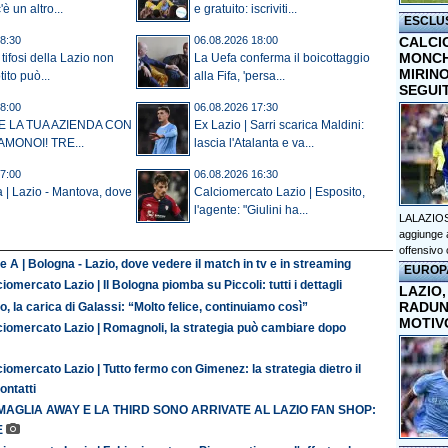
è un altro...
e gratuito: iscriviti...
ESCLU
CALCI
8:30
06.08.2026 18:00
MONCHI
tifosi della Lazio non
La Uefa conferma il boicottaggio
MIRINO
ito può...
alla Fifa, 'persa...
SEGUI
8:00
06.08.2026 17:30
E LA TUA AZIENDA CON
Ex Lazio | Sarri scarica Maldini:
AMONOI! TRE...
lascia l'Atalanta e va...
7:00
06.08.2026 16:30
a | Lazio - Mantova, dove
Calciomercato Lazio | Esposito,
l'agente: "Giulini ha...
LALAZIOS
aggiunge a
offensivo 
e A | Bologna - Lazio, dove vedere il match in tv e in streaming
EUROP
iomercato Lazio | Il Bologna piomba su Piccoli: tutti i dettagli
LAZIO,
RADUN
o, la carica di Galassi: “Molto felice, continuiamo così”
MOTIV
ciomercato Lazio | Romagnoli, la strategia può cambiare dopo
iomercato Lazio | Tutto fermo con Gimenez: la strategia dietro il
contatti
MAGLIA AWAY E LA THIRD SONO ARRIVATE AL LAZIO FAN SHOP:
E