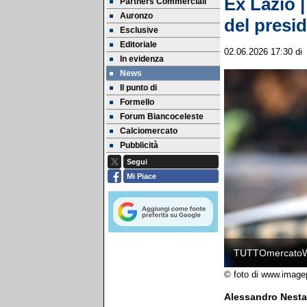
Ex Lazio |
Partners Commerciali
Auronzo
del presi
Esclusive
Editoriale
02.06.2026 17:30
di
In evidenza
News
Il punto di
Formello
Forum Biancoceleste
Calciomercato
Pubblicità
Segui
Mi Piace
TUTTOmercato
© foto di www.image
Alessandro Nesta