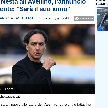
 Nesta all'Avellino, l'annuncio
LAZIO
COME 
dente: "Sarà il suo anno"
ANDREA CASTELLANO
Twitter:
@@ICast03
vedi letture
WEB.com
photoagency.it
sarà il nuovo allenatore
dell'Avellino.
La scelta è fatta: l'ha