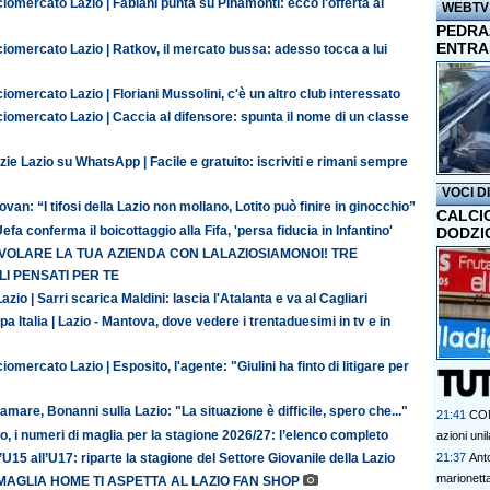
iomercato Lazio | Fabiani punta su Pinamonti: ecco l'offerta al
WEBTV
PEDRAZ
ENTRA
iomercato Lazio | Ratkov, il mercato bussa: adesso tocca a lui
iomercato Lazio | Floriani Mussolini, c'è un altro club interessato
iomercato Lazio | Caccia al difensore: spunta il nome di un classe
zie Lazio su WhatsApp | Facile e gratuito: iscriviti e rimani sempre
VOCI D
van: “I tifosi della Lazio non mollano, Lotito può finire in ginocchio”
CALCI
efa conferma il boicottaggio alla Fifa, 'persa fiducia in Infantino'
DODZI
 VOLARE LA TUA AZIENDA CON LALAZIOSIAMONOI! TRE
I PENSATI PER TE
azio | Sarri scarica Maldini: lascia l'Atalanta e va al Cagliari
a Italia | Lazio - Mantova, dove vedere i trentaduesimi in tv e in
iomercato Lazio | Esposito, l'agente: "Giulini ha finto di litigare per
amare, Bonanni sulla Lazio: "La situazione è difficile, spero che..."
21:41
CON
o, i numeri di maglia per la stagione 2026/27: l’elenco completo
azioni unil
’U15 all’U17: riparte la stagione del Settore Giovanile della Lazio
21:37
Anto
marionett
MAGLIA HOME TI ASPETTA AL LAZIO FAN SHOP