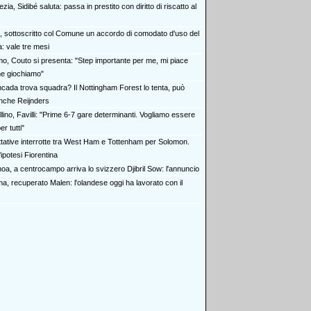
zia, Sidibé saluta: passa in prestito con diritto di riscatto al
i, sottoscritto col Comune un accordo di comodato d'uso del
: vale tre mesi
o, Couto si presenta: "Step importante per me, mi piace
e giochiamo"
cada trova squadra? Il Nottingham Forest lo tenta, può
anche Reijnders
lino, Favilli: "Prime 6-7 gare determinanti. Vogliamo essere
r tutti"
ttative interrotte tra West Ham e Tottenham per Solomon.
'ipotesi Fiorentina
oa, a centrocampo arriva lo svizzero Djibril Sow: l'annuncio
a, recuperato Malen: l'olandese oggi ha lavorato con il