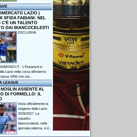
SIVE
OMERCATO LAZIO |
 SFIDA FABIANI: NEL
 C'È UN TALENTO
TO DAI BIANCOCELESTI
ESCLUSIVA
IAMONOI.IT - L'Espanyol si
lla Lazio nella corsa all'esterno
classe 2006 che sta...
A LEAGUE
 NOSLIN ASSENTE AL
O DI FORMELLO: IL
O
Inizia ufficialmente la
stagione della Lazio
2026/2027. La
squadra
biancoceleste, nella
giornata odierna, si è...