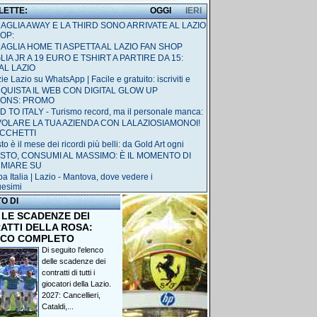
 LETTE:
OGGI
IERI
MAGLIA AWAY E LA THIRD SONO ARRIVATE AL LAZIO
OP:
MAGLIA HOME TI ASPETTA AL LAZIO FAN SHOP
IA JR A 19 EURO E TSHIRT A PARTIRE DA 15:
AL LAZIO
ie Lazio su WhatsApp | Facile e gratuito: iscriviti e
QUISTA IL WEB CON DIGITAL GLOW UP
IONS: PROMO
 TO ITALY - Turismo record, ma il personale manca:
 VOLARE LA TUA AZIENDA CON LALAZIOSIAMONOI!
ACCHETTI
o è il mese dei ricordi più belli: da Gold Art ogni
STO, CONSUMI AL MASSIMO: È IL MOMENTO DI
RMIARE SU
a Italia | Lazio - Mantova, dove vedere i
uesimi
TO DI
 LE SCADENZE DEI
ATTI DELLA ROSA:
NCO COMPLETO
Di seguito l'elenco
delle scadenze dei
contratti di tutti i
giocatori della Lazio.
2027: Cancellieri,
Cataldi,...