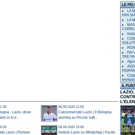
LE PIÙ
LA 
FAN SH
LA 
MAGL
CORRI 
Notiz
CON
SOLUT
ROAD
FAI
TRE P
Agost
AGO
RISPA
Copp
trentad
IL PUN
LAZIO,
CONTR
L'ELE
1:30
06.08.2026 21:00
ologna - Lazio, dove
Calciomercato Lazio | Il Bologna
tch in tv e...
piomba su Piccoli: tutti...
9:30
06.08.2026 19:00
to Lazio | Floriani
Notizie Lazio su WhatsApp | Facile