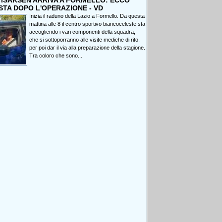
, ISAKSEN ARRIVA A FORMELLO: ECCO
STA DOPO L'OPERAZIONE - VD
Inizia il raduno della Lazio a Formello. Da questa
mattina alle 8 il centro sportivo biancoceleste sta
accogliendo i vari componenti della squadra,
che si sottoporranno alle visite mediche di rito,
per poi dar il via alla preparazione della stagione.
Tra coloro che sono...