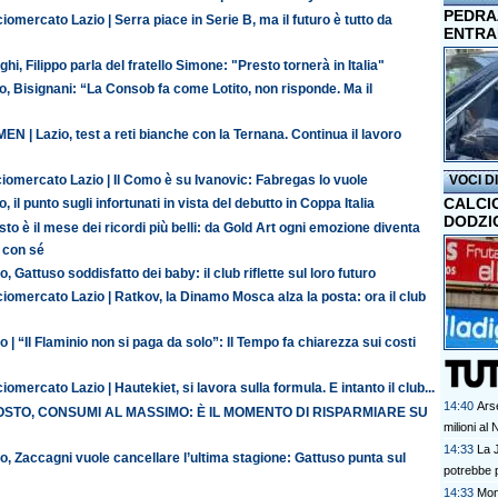
PEDRAZ
iomercato Lazio | Serra piace in Serie B, ma il futuro è tutto da
ENTRA
ghi, Filippo parla del fratello Simone: "Presto tornerà in Italia"
o, Bisignani: “La Consob fa come Lotito, non risponde. Ma il
N | Lazio, test a reti bianche con la Ternana. Continua il lavoro
VOCI D
iomercato Lazio | Il Como è su Ivanovic: Fabregas lo vuole
CALCI
o, il punto sugli infortunati in vista del debutto in Coppa Italia
DODZI
to è il mese dei ricordi più belli: da Gold Art ogni emozione diventa
 con sé
o, Gattuso soddisfatto dei baby: il club riflette sul loro futuro
iomercato Lazio | Ratkov, la Dinamo Mosca alza la posta: ora il club
o | “Il Flaminio non si paga da solo”: Il Tempo fa chiarezza sui costi
iomercato Lazio | Hautekiet, si lavora sulla formula. E intanto il club...
14:40
Ars
STO, CONSUMI AL MASSIMO: È IL MOMENTO DI RISPARMIARE SU
milioni al
14:33
La J
o, Zaccagni vuole cancellare l’ultima stagione: Gattuso punta sul
potrebbe p
14:33
Mon