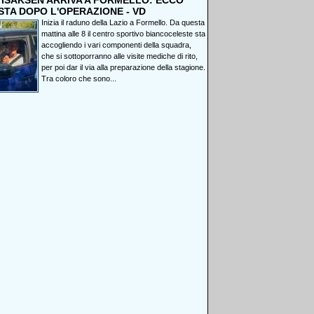
, ISAKSEN ARRIVA A FORMELLO: ECCO
STA DOPO L'OPERAZIONE - VD
Inizia il raduno della Lazio a Formello. Da questa
mattina alle 8 il centro sportivo biancoceleste sta
accogliendo i vari componenti della squadra,
che si sottoporranno alle visite mediche di rito,
per poi dar il via alla preparazione della stagione.
Tra coloro che sono...