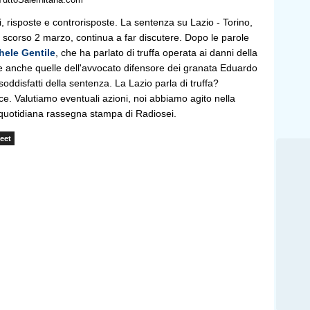
/TuttoSalernitana.com
, risposte e controrisposte. La sentenza su Lazio - Torino,
 scorso 2 marzo, continua a far discutere. Dopo le parole
hele Gentile
, che ha parlato di truffa operata ai danni della
te anche quelle dell'avvocato difensore dei granata Eduardo
oddisfatti della sentenza. La Lazio parla di truffa?
ice. Valutiamo eventuali azioni, noi abbiamo agito nella
la quotidiana rassegna stampa di Radiosei.
eet