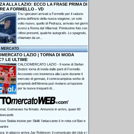
A ALLA LAZIO: ECCO LA FRASE PRIMA DI
RE A FORMELLO - VD
Tra i giocatori arrivati a Formello per il raduno
prima dell'inizio della nuova stagione, un solo
volto nuovo, quello di Pedraza, arrivato nei giorni
scorsi a Roma dal Villarreal. Primissime foto con
i tifosi presenti, qualche autografo. Lo spagnolo,
chiamato da un...
I MERCATO
OMERCATO LAZIO | TORNA DI MODA
C? LE ULTIME
CALCIOMERCATO LAZIO - Il nome di Stefan
Dodzic torna di moda dalle parti di Formello.
Accostato con insistenza alla Lazio durante il
mercato di gennaio, il centrocampista serbo di
proprietà dell'Almeria può rivelarsi un'opzione
per la nuova trequarti di...
enal, Guimaraes ha firmato. Annuncio in arrivo, quasi 90
 Newcastle
uve Stabia insiste per Sibilli: l'attaccante è in rotta col Bari e
artire
za, in attacco arriva Jay Robinson: il comunicato del club e i