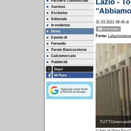
Lazio - To
Partners Commerciali
Auronzo
"Abbiamo 
Esclusive
Editoriale
31.03.2021 08:45
d
In evidenza
vedi letture
News
Fonte:
Lalaziosiamon
Il punto di
Formello
Forum Biancoceleste
Calciomercato
Pubblicità
Segui
Mi Piace
TUTTOmercato