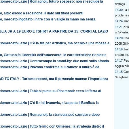
ciomercato Lazio | Romagnoli, futuro sospeso: non si esclude la
dettagli
14:30
La R
o, altro esodo a Frosinone: il dato sui tifosi presenti
problemi a 
o, mercato ingolfato: in tre con le valigie in mano ma senza
14:24
Juv
14:21
Kris
LIA JR A 19 EURO E TSHIRT A PARTIRE DA 15: CORRI AL LAZIO
un'offerta 
14:20
Colo
iomercato Lazio | C’è la fila per Artistico, ma occhio a una mossa a
2008 Gil 
14:19
Juve
o, Gattuso fa l’identikit dell’attaccante: le caratteristiche richieste
creato str
14:17
Pesc
ciomercato Lazio | Centrocampo in stand-by: due nomi sullo sfondo
oggi la pi
iomercato Lazio | Piovono conferme su Ratkov: il futuro è da
14:15
Gen
Scaglione
D TO ITALY - Turismo record, ma il personale manca: l'importanza
iomercato Lazio | Fabiani punta su Pinamonti: ecco l'offerta al
iomercato Lazio | C’è il sì di Ivanovic, si aspetta il Benfica: la
ciomercato Lazio | Romagnoli, la strategia può cambiare dopo
iomercato Lazio | Tutto fermo con Gimenez: la strategia dietro il