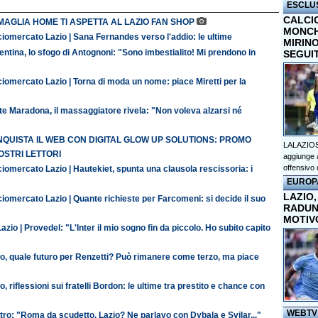
ESCLU
CALCI
MAGLIA HOME TI ASPETTA AL LAZIO FAN SHOP
MONCHI
iomercato Lazio | Sana Fernandes verso l'addio: le ultime
MIRINO
entina, lo sfogo di Antognoni: "Sono imbestialito! Mi prendono in
SEGUI
iomercato Lazio | Torna di moda un nome: piace Miretti per la
te Maradona, il massaggiatore rivela: "Non voleva alzarsi né
QUISTA IL WEB CON DIGITAL GLOW UP SOLUTIONS: PROMO
LALAZIOS
OSTRI LETTORI
aggiunge a
offensivo 
iomercato Lazio | Hautekiet, spunta una clausola rescissoria: i
EUROP
LAZIO,
iomercato Lazio | Quante richieste per Farcomeni: si decide il suo
RADUN
MOTIV
azio | Provedel: "L'Inter il mio sogno fin da piccolo. Ho subito capito
io, quale futuro per Renzetti? Può rimanere come terzo, ma piace
o, riflessioni sui fratelli Bordon: le ultime tra prestito e chance con
WEBTV
ro: "Roma da scudetto. Lazio? Ne parlavo con Dybala e Svilar..."