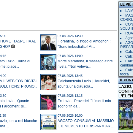
LE PIÙ
LA 
MAGL
CORRI 
CON
SOLUT
ROAD
5:00
07.08.2026 14:30
Agost
 HOME TI ASPETTA AL
Fiorentina, lo sfogo di Antognoni:
AGO
 SHOP
"Sono imbestialito! Mi...
RISPA
Calci
4:15
07.08.2026 14:00
Calc
Calc
to Lazio | Torna di
Morte Maradona, il massaggiatore
cambia
me: piace...
rivela: "Non voleva...
Calc
tocca
4:00
07.08.2026 13:45
IL PUN
 IL WEB CON DIGITAL
Calciomercato Lazio | Hautekiet,
LAZIO,
OLUTIONS: PROMO...
spunta una clausola...
CONTR
L'ELE
3:30
07.08.2026 13:15
ato Lazio | Quante
Ex Lazio | Provedel: "L'Inter il mio
r Farcomeni: si...
sogno fin da...
1:30
07.08.2026 10:00
io, test a reti bianche
AGOSTO, CONSUMI AL MASSIMO:
na....
È IL MOMENTO DI RISPARMIARE...