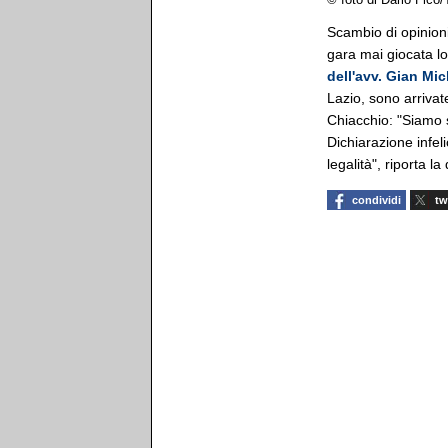
© foto di Dario Fico
Scambio di opinioni
gara mai giocata lo
dell'avv. Gian Mic
Lazio, sono arriva
Chiacchio: "Siamo s
Dichiarazione infel
legalità", riporta 
condividi
tw