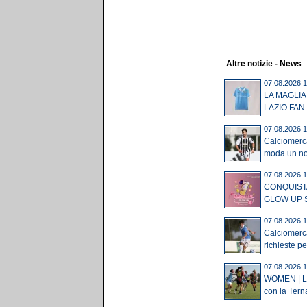
Altre notizie - News
07.08.2026 1
LA MAGLIA
LAZIO FAN
07.08.2026 1
Calciomerca
moda un no
07.08.2026 1
CONQUISTA
GLOW UP S
07.08.2026 1
Calciomerc
richieste pe
07.08.2026 1
WOMEN | Laz
con la Terna