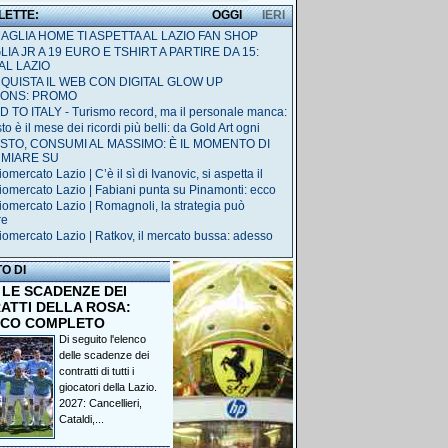
 LETTE:
OGGI
IERI
MAGLIA HOME TI ASPETTA AL LAZIO FAN SHOP
IA JR A 19 EURO E TSHIRT A PARTIRE DA 15:
AL LAZIO
QUISTA IL WEB CON DIGITAL GLOW UP
IONS: PROMO
 TO ITALY - Turismo record, ma il personale manca:
o è il mese dei ricordi più belli: da Gold Art ogni
STO, CONSUMI AL MASSIMO: È IL MOMENTO DI
RMIARE SU
omercato Lazio | C’è il sì di Ivanovic, si aspetta il
iomercato Lazio | Fabiani punta su Pinamonti: ecco
iomercato Lazio | Romagnoli, la strategia può
re
iomercato Lazio | Ratkov, il mercato bussa: adesso
TO DI
 LE SCADENZE DEI
ATTI DELLA ROSA:
NCO COMPLETO
Di seguito l'elenco
delle scadenze dei
contratti di tutti i
giocatori della Lazio.
2027: Cancellieri,
Cataldi,...