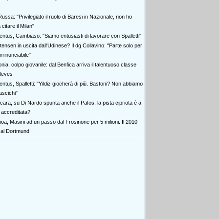
ussa: "Privilegiato il ruolo di Baresi in Nazionale, non ho
citare il Milan"
entus, Cambiaso: "Siamo entusiasti di lavorare con Spalletti"
tensen in uscita dall'Udinese? Il dg Collavino: "Parte solo per
irrinunciabile"
nia, colpo giovanile: dal Benfica arriva il talentuoso classe
Neves
ntus, Spalletti: "Yildiz giocherà di più. Bastoni? Non abbiamo
ascichi"
ara, su Di Nardo spunta anche il Pafos: la pista cipriota è a
ù accreditata?
oa, Masini ad un passo dal Frosinone per 5 milioni. Il 2010
 al Dortmund