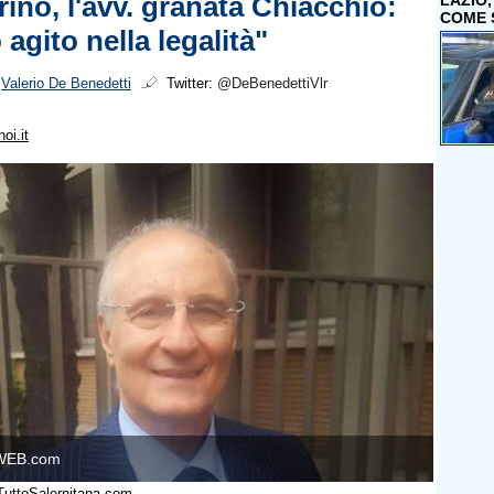
rino, l'avv. granata Chiacchio:
LAZIO
COME 
agito nella legalità"
i
Valerio De Benedetti
Twitter:
@DeBenedettiVlr
oi.it
WEB.com