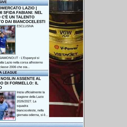
SIVE
OMERCATO LAZIO |
 SFIDA FABIANI: NEL
 C'È UN TALENTO
TO DAI BIANCOCELESTI
ESCLUSIVA
IAMONOI.IT - L'Espanyol si
lla Lazio nella corsa all'esterno
classe 2006 che sta...
A LEAGUE
 NOSLIN ASSENTE AL
O DI FORMELLO: IL
O
Inizia ufficialmente la
stagione della Lazio
2026/2027. La
squadra
biancoceleste, nella
giornata odierna, si è...