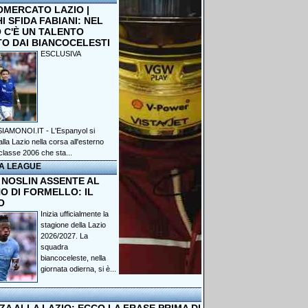
OMERCATO LAZIO |
 SFIDA FABIANI: NEL
 C'È UN TALENTO
TO DAI BIANCOCELESTI
ESCLUSIVA
IAMONOI.IT - L'Espanyol si
lla Lazio nella corsa all'esterno
classe 2006 che sta...
A LEAGUE
 NOSLIN ASSENTE AL
O DI FORMELLO: IL
O
Inizia ufficialmente la
stagione della Lazio
2026/2027. La
squadra
biancoceleste, nella
giornata odierna, si è...