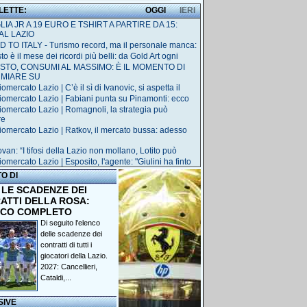
 LETTE:
OGGI
IERI
IA JR A 19 EURO E TSHIRT A PARTIRE DA 15:
AL LAZIO
 TO ITALY - Turismo record, ma il personale manca:
o è il mese dei ricordi più belli: da Gold Art ogni
STO, CONSUMI AL MASSIMO: È IL MOMENTO DI
RMIARE SU
omercato Lazio | C’è il sì di Ivanovic, si aspetta il
iomercato Lazio | Fabiani punta su Pinamonti: ecco
iomercato Lazio | Romagnoli, la strategia può
re
iomercato Lazio | Ratkov, il mercato bussa: adesso
van: “I tifosi della Lazio non mollano, Lotito può
omercato Lazio | Esposito, l'agente: "Giulini ha finto
TO DI
 LE SCADENZE DEI
ATTI DELLA ROSA:
NCO COMPLETO
Di seguito l'elenco
delle scadenze dei
contratti di tutti i
giocatori della Lazio.
2027: Cancellieri,
Cataldi,...
SIVE