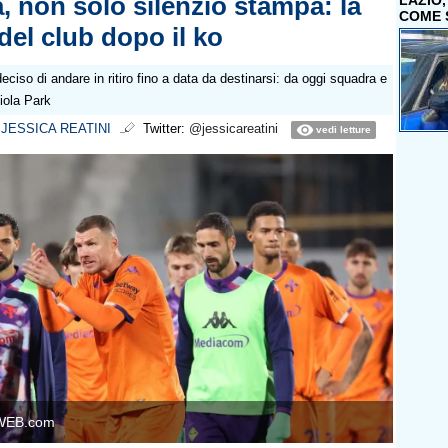
, non solo silenzio stampa: la
LAZIO
COME 
del club dopo il ko
eciso di andare in ritiro fino a data da destinarsi: da oggi squadra e
Viola Park
i
JESSICA REATINI
Twitter:
@jessicareatini
vedi letture
WEB.com