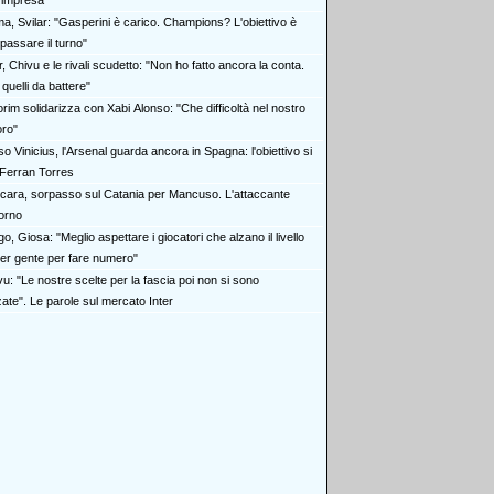
n'impresa"
a, Svilar: "Gasperini è carico. Champions? L'obiettivo è
passare il turno"
r, Chivu e le rivali scudetto: "Non ho fatto ancora la conta.
quelli da battere"
rim solidarizza con Xabi Alonso: "Che difficoltà nel nostro
oro"
o Vinicius, l'Arsenal guarda ancora in Spagna: l'obiettivo si
Ferran Torres
cara, sorpasso sul Catania per Mancuso. L'attaccante
torno
o, Giosa: "Meglio aspettare i giocatori che alzano il livello
er gente per fare numero"
u: "Le nostre scelte per la fascia poi non si sono
ate". Le parole sul mercato Inter