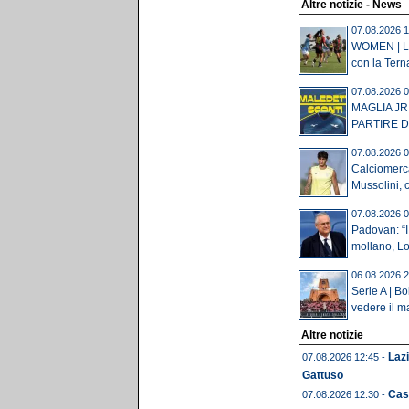
Altre notizie - News
07.08.2026 1
WOMEN | Laz
con la Terna
07.08.2026 0
MAGLIA JR
PARTIRE DA
07.08.2026 0
Calciomerca
Mussolini, c'
07.08.2026 0
Padovan: “I 
mollano, Lot
06.08.2026 2
Serie A | B
vedere il ma
Altre notizie
Lazi
07.08.2026 12:45 -
Gattuso
Cast
07.08.2026 12:30 -