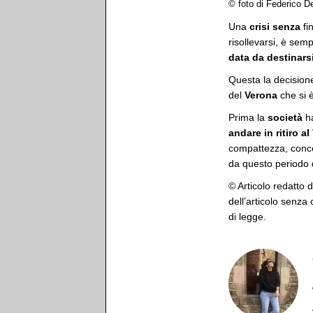
© foto di Federico 
Una
crisi senza
fi
risollevarsi, è semp
data da destinarsi
Questa la decision
del
Verona
che si 
Prima la
società
ha
andare in ritiro al
compattezza, concen
da questo periodo 
© Articolo redatto 
dell’articolo senza
di legge.