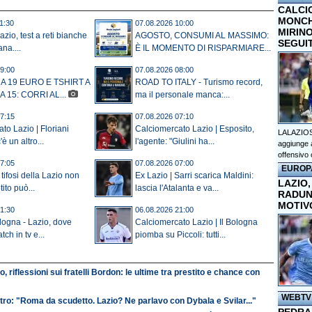
CALCI
MONCHI
1:30
07.08.2026 10:00
MIRINO
io, test a reti bianche
AGOSTO, CONSUMI AL MASSIMO:
SEGUI
na....
È IL MOMENTO DI RISPARMIARE...
9:00
07.08.2026 08:00
 A 19 EURO E TSHIRT A
ROAD TO ITALY - Turismo record,
 15: CORRI AL...
ma il personale manca:...
7:15
07.08.2026 07:10
to Lazio | Floriani
Calciomercato Lazio | Esposito,
LALAZIOS
è un altro...
l'agente: "Giulini ha...
aggiunge a
offensivo 
7:05
07.08.2026 07:00
EUROP
tifosi della Lazio non
Ex Lazio | Sarri scarica Maldini:
LAZIO,
ito può...
lascia l'Atalanta e va...
RADUN
MOTIV
1:30
06.08.2026 21:00
ologna - Lazio, dove
Calciomercato Lazio | Il Bologna
tch in tv e...
piomba su Piccoli: tutti...
o, riflessioni sui fratelli Bordon: le ultime tra prestito e chance con
WEBTV
ro: "Roma da scudetto. Lazio? Ne parlavo con Dybala e Svilar..."