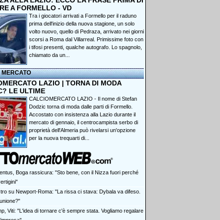
A ALLA LAZIO: ECCO LA FRASE PRIMA DI
RE A FORMELLO - VD
Tra i giocatori arrivati a Formello per il raduno
prima dell'inizio della nuova stagione, un solo
volto nuovo, quello di Pedraza, arrivato nei giorni
scorsi a Roma dal Villarreal. Primissime foto con
i tifosi presenti, qualche autografo. Lo spagnolo,
chiamato da un...
I MERCATO
OMERCATO LAZIO | TORNA DI MODA
C? LE ULTIME
CALCIOMERCATO LAZIO - Il nome di Stefan
Dodzic torna di moda dalle parti di Formello.
Accostato con insistenza alla Lazio durante il
mercato di gennaio, il centrocampista serbo di
proprietà dell'Almeria può rivelarsi un'opzione
per la nuova trequarti di...
entus, Boga rassicura: "Sto bene, con il Nizza fuori perché
ertigini"
tro su Newport-Roma: "La rissa ci stava: Dybala va difeso.
 unione?"
, Viti: "L'idea di tornare c'è sempre stata. Vogliamo regalare