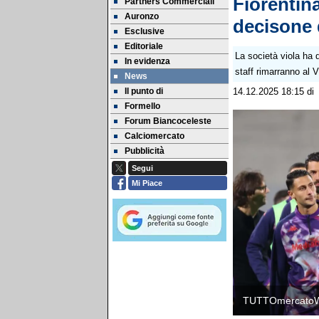
Fiorentina
Partners Commerciali
Auronzo
decisone 
Esclusive
Editoriale
La società viola ha d
In evidenza
staff rimarranno al 
News
Il punto di
14.12.2025 18:15
d
Formello
Forum Biancoceleste
Calciomercato
Pubblicità
Segui
Mi Piace
TUTTOmercato