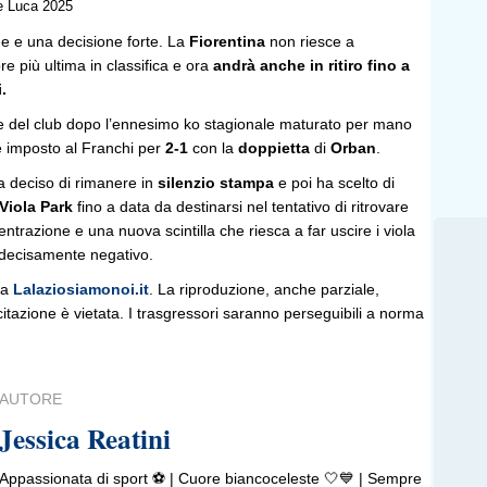
De Luca 2025
ne e una decisione forte. La
Fiorentina
non riesce a
re più ultima in classifica e ora
andrà anche in ritiro fino a
.
e del club dopo l’ennesimo ko stagionale maturato per mano
è imposto al Franchi per
2-1
con la
doppietta
di
Orban
.
 deciso di rimanere in
silenzio stampa
e poi ha scelto di
 Viola Park
fino a data da destinarsi nel tentativo di ritrovare
trazione e una nuova scintilla che riesca a far uscire i viola
decisamente negativo.
da
Lalaziosiamonoi.it
. La riproduzione, anche parziale,
 citazione è vietata. I trasgressori saranno perseguibili a norma
AUTORE
Jessica Reatini
Appassionata di sport ⚽️ | Cuore biancoceleste 🤍💙 | Sempre