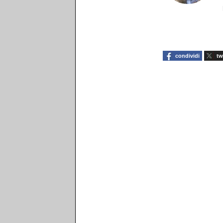
condividi
tw