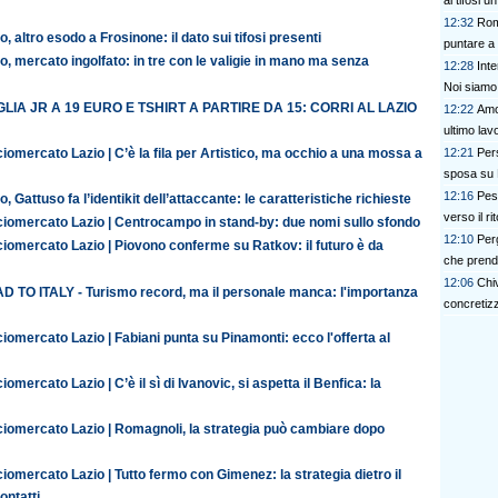
ai tifosi u
12:32
Rom
o, altro esodo a Frosinone: il dato sui tifosi presenti
puntare a 
o, mercato ingolfato: in tre con le valigie in mano ma senza
12:28
Inte
Noi siamo 
LIA JR A 19 EURO E TSHIRT A PARTIRE DA 15: CORRI AL LAZIO
12:22
Amo
ultimo lav
iomercato Lazio | C’è la fila per Artistico, ma occhio a una mossa a
12:21
Pers
sposa su 
12:16
Pes
o, Gattuso fa l’identikit dell’attaccante: le caratteristiche richieste
verso il ri
ciomercato Lazio | Centrocampo in stand-by: due nomi sullo sfondo
12:10
Perg
iomercato Lazio | Piovono conferme su Ratkov: il futuro è da
che prend
12:06
Chiv
D TO ITALY - Turismo record, ma il personale manca: l'importanza
concretizz
iomercato Lazio | Fabiani punta su Pinamonti: ecco l'offerta al
iomercato Lazio | C’è il sì di Ivanovic, si aspetta il Benfica: la
ciomercato Lazio | Romagnoli, la strategia può cambiare dopo
iomercato Lazio | Tutto fermo con Gimenez: la strategia dietro il
contatti