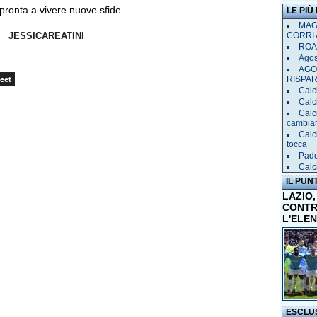
pronta a vivere nuove sfide
LE PIÙ
MAGL
CORRI 
JESSICAREATINI
ROAD
Agost
AGO
RISPA
eet
Calci
Calc
Calc
cambia
Calc
tocca
Pado
Calci
IL PUN
LAZIO,
CONTR
L'ELE
ESCLU