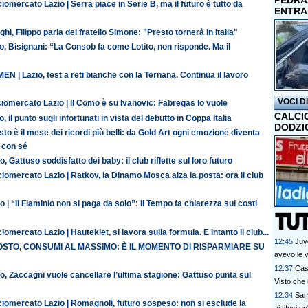
PEDRAZ
iomercato Lazio | Serra piace in Serie B, ma il futuro è tutto da
ENTRA
ghi, Filippo parla del fratello Simone: "Presto tornerà in Italia"
o, Bisignani: “La Consob fa come Lotito, non risponde. Ma il
N | Lazio, test a reti bianche con la Ternana. Continua il lavoro
VOCI D
iomercato Lazio | Il Como è su Ivanovic: Fabregas lo vuole
CALCI
o, il punto sugli infortunati in vista del debutto in Coppa Italia
DODZI
to è il mese dei ricordi più belli: da Gold Art ogni emozione diventa
 con sé
o, Gattuso soddisfatto dei baby: il club riflette sul loro futuro
iomercato Lazio | Ratkov, la Dinamo Mosca alza la posta: ora il club
o | “Il Flaminio non si paga da solo”: Il Tempo fa chiarezza sui costi
iomercato Lazio | Hautekiet, si lavora sulla formula. E intanto il club...
12:45
Juv
STO, CONSUMI AL MASSIMO: È IL MOMENTO DI RISPARMIARE SU
avevo le v
12:37
Cas
o, Zaccagni vuole cancellare l’ultima stagione: Gattuso punta sul
Visto che
12:34
Samp
ciomercato Lazio | Romagnoli, futuro sospeso: non si esclude la