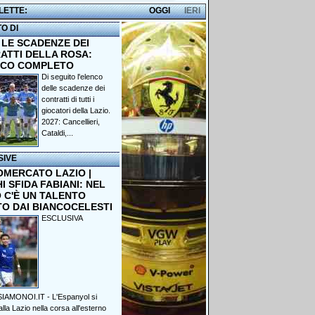
 LETTE:
OGGI
IERI
TO DI
 LE SCADENZE DEI
ATTI DELLA ROSA:
NCO COMPLETO
Di seguito l'elenco
delle scadenze dei
contratti di tutti i
giocatori della Lazio.
2027: Cancellieri,
Cataldi,...
SIVE
OMERCATO LAZIO |
 SFIDA FABIANI: NEL
 C'È UN TALENTO
TO DAI BIANCOCELESTI
ESCLUSIVA
IAMONOI.IT - L'Espanyol si
lla Lazio nella corsa all'esterno