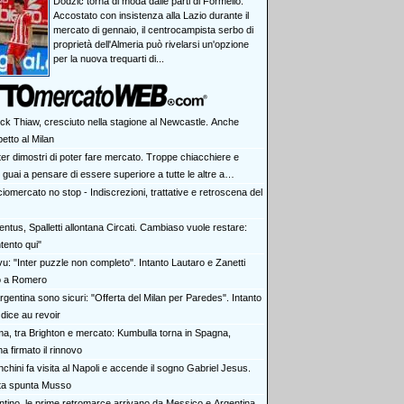
Dodzic torna di moda dalle parti di Formello.
Accostato con insistenza alla Lazio durante il
mercato di gennaio, il centrocampista serbo di
proprietà dell'Almeria può rivelarsi un'opzione
per la nuova trequarti di...
ick Thiaw, cresciuto nella stagione al Newcastle. Anche
petto al Milan
ter dimostri di poter fare mercato. Troppe chiacchiere e
i: guai a pensare di essere superiore a tutte le altre a
e. Juve, il portiere può diventare un "problema". Milan-Leao,
iomercato no stop - Indiscrezioni, trattative e retroscena del
 decisione netta
ntus, Spalletti allontana Circati. Cambiaso vuole restare:
tento qui"
vu: "Inter puzzle non completo". Intanto Lautaro e Zanetti
o a Romero
rgentina sono sicuri: "Offerta del Milan per Paredes". Intanto
dice au revoir
a, tra Brighton e mercato: Kumbulla torna in Spagna,
ha firmato il rinnovo
chini fa visita al Napoli e accende il sogno Gabriel Jesus.
rta spunta Musso
antino, le prime retromarce arrivano da Messico e Argentina.