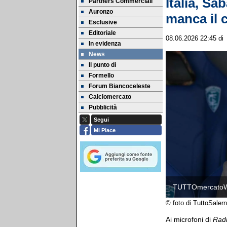
Italia, Sa
Partners Commerciali
Auronzo
manca il 
Esclusive
Editoriale
08.06.2026 22:45
d
In evidenza
News
Il punto di
Formello
Forum Biancoceleste
Calciomercato
Pubblicità
Segui
Mi Piace
TUTTOmercato
© foto di TuttoSaler
Ai microfoni di
Radi