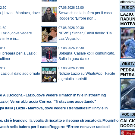
offensivo 
EUROP
2:30
07.08.2026 22:00
a | Lazio - Mantova, dove
Schwoch nella bufera per il caso
LAZIO,
Roggero: “Errore non...
RADUN
MOTIV
1:30
07.08.2026 20:30
 Lazio, dove vedere
NEWS | Sinner, Cahill rivela: "Da
in tv e in...
Las Vegas lo...
0:00
07.08.2026 19:30
si prepara per la Lazio:
Bologna, Casale ko: il comunicato.
ltimo...
Salta la gara da ex...
WEBTV
9:00
07.08.2026 19:00
PEDRAZ
 Lazio, il dato aggiornato
Notizie Lazio su WhatsApp | Facile
ENTRA
.
e gratuito: iscriviti...
e A | Bologna - Lazio, dove vedere il match in tv e in streaming
Lazio | Veron abbraccia Correa: “Ti stavamo aspettando”
a Italia | Lazio - Mantova, dove vedere i trentaduesimi in tv e in
VOCI D
o, chi è Ivanovic: la voglia di riscatto e il sogno stroncato da Mourinho
CALCI
DODZI
och nella bufera per il caso Roggero: “Errore non aver ucciso il