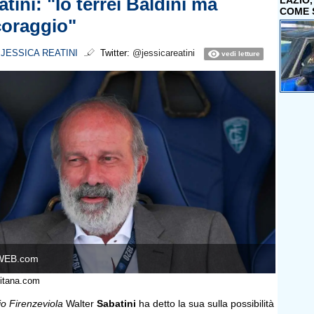
batini: "Io terrei Baldini ma
LAZIO
COME 
coraggio"
i
JESSICA REATINI
Twitter:
@jessicareatini
vedi letture
WEB.com
nitana.com
o Firenzeviola
Walter
Sabatini
ha detto la sua sulla possibilità