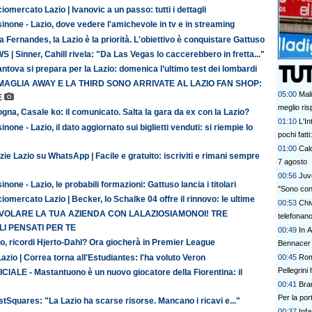
iomercato Lazio | Ivanovic a un passo: tutti i dettagli
inone - Lazio, dove vedere l'amichevole in tv e in streaming
 Fernandes, la Lazio è la priorità. L'obiettivo è conquistare Gattuso
 | Sinner, Cahill rivela: "Da Las Vegas lo caccerebbero in fretta..."
antova si prepara per la Lazio: domenica l’ultimo test dei lombardi
MAGLIA AWAY E LA THIRD SONO ARRIVATE AL LAZIO FAN SHOP:
05:00
Mal
E
meglio ris
gna, Casale ko: il comunicato. Salta la gara da ex con la Lazio?
01:10
L'In
inone - Lazio, il dato aggiornato sui biglietti venduti: si riempie lo
pochi fatt
prescinder
01:00
Calc
zie Lazio su WhatsApp | Facile e gratuito: iscriviti e rimani sempre
serve una
7 agosto
00:56
Juve
inone - Lazio, le probabili formazioni: Gattuso lancia i titolari
"Sono con
iomercato Lazio | Becker, lo Schalke 04 offre il rinnovo: le ultime
00:53
Chi
 VOLARE LA TUA AZIENDA CON LALAZIOSIAMONOI! TRE
telefonan
I PENSATI PER TE
00:49
In A
o, ricordi Hjerto-Dahl? Ora giocherà in Premier League
Bennacer 
azio | Correa torna all'Estudiantes: l'ha voluto Veron
00:45
Rom
Pellegrini 
CIALE - Mastantuono è un nuovo giocatore della Fiorentina: il
00:41
Bran
Per la po
tSquares: "La Lazio ha scarse risorse. Mancano i ricavi e..."
00:37
Inf