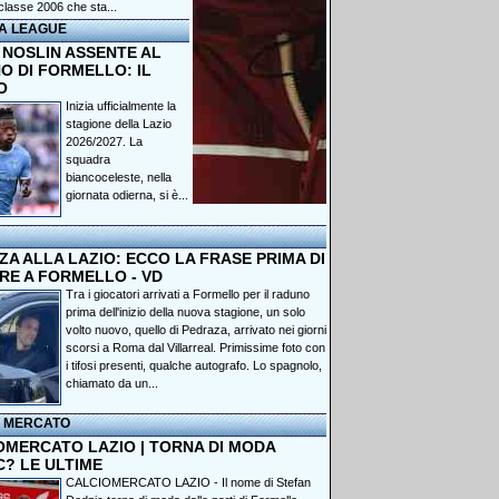
classe 2006 che sta...
A LEAGUE
 NOSLIN ASSENTE AL
O DI FORMELLO: IL
O
Inizia ufficialmente la
stagione della Lazio
2026/2027. La
squadra
biancoceleste, nella
giornata odierna, si è...
A ALLA LAZIO: ECCO LA FRASE PRIMA DI
RE A FORMELLO - VD
Tra i giocatori arrivati a Formello per il raduno
prima dell'inizio della nuova stagione, un solo
volto nuovo, quello di Pedraza, arrivato nei giorni
scorsi a Roma dal Villarreal. Primissime foto con
i tifosi presenti, qualche autografo. Lo spagnolo,
chiamato da un...
I MERCATO
OMERCATO LAZIO | TORNA DI MODA
C? LE ULTIME
CALCIOMERCATO LAZIO - Il nome di Stefan