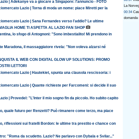
Lazio | Adekanye va a giocare a Singapore: l'annuncio - FOTO
La Norvegi
iomercato Lazio | Torna di moda un nome: piace Miretti per la
00:34
Cata
domanda 
ciomercato Lazio | Sana Fernandes verso l'addio? Le ultime
MAGLIA HOME TI ASPETTA AL LAZIO FAN SHOP
entina, lo sfogo di Antognoni: "Sono imbestialito! Mi prendono in
te Maradona, il massaggiatore rivela: "Non voleva alzarsi né
QUISTA IL WEB CON DIGITAL GLOW UP SOLUTIONS: PROMO
OSTRI LETTORI
iomercato Lazio | Hautekiet, spunta una clausola rescissoria: i
iomercato Lazio | Quante richieste per Farcomeni: si decide il suo
azio | Provedel: "L'Inter il mio sogno fin da piccolo. Ho subito capito
io, quale futuro per Renzetti? Può rimanere come terzo, ma piace
o, riflessioni sui fratelli Bordon: le ultime tra prestito e chance con
ro: "Roma da scudetto. Lazio? Ne parlavo con Dybala e Svilar..."