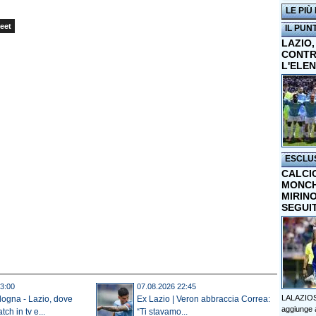
LE PIÙ
eet
IL PUN
LAZIO,
CONTR
L'ELE
ESCLU
CALCI
MONCHI
MIRINO
SEGUI
3:00
07.08.2026 22:45
LALAZIOS
ologna - Lazio, dove
Ex Lazio | Veron abbraccia Correa:
aggiunge a
tch in tv e...
“Ti stavamo...