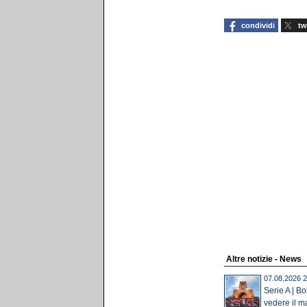
condividi
tw
Altre notizie - News
07.08.2026 2
Serie A | B
vedere il ma