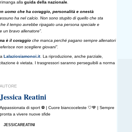
rimanga alla
guida della nazionale
.
è un uomo che ha coraggio, personalità e onestà
essuno ha nel calcio. Non sono stupito di quello che sta
he il tempo avrebbe ripagato una persona speciale e
 un bravo allenatore”.
lema è il coraggio
che manca perché pagano sempre allenatori
eferisce non scegliere giovani".
da
Lalaziosiamonoi.it
. La riproduzione, anche parziale,
 citazione è vietata. I trasgressori saranno perseguibili a norma
AUTORE
Jessica Reatini
Appassionata di sport ⚽️ | Cuore biancoceleste 🤍💙 | Sempre
pronta a vivere nuove sfide
JESSICAREATINI