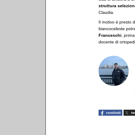
struttura selezio
Claudia.
Il motivo è presto 
biancoceleste potre
Franceschi
, prima
docente di ortopedi
condividi
tw