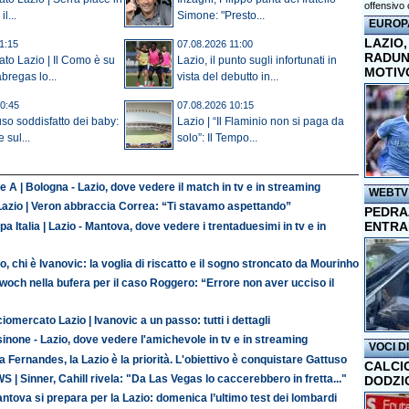
offensivo 
l...
Simone: "Presto...
EUROP
LAZIO,
1:15
07.08.2026 11:00
RADUN
to Lazio | Il Como è su
Lazio, il punto sugli infortunati in
MOTIV
bregas lo...
vista del debutto in...
0:45
07.08.2026 10:15
uso soddisfatto dei baby:
Lazio | “Il Flaminio non si paga da
e sul...
solo”: Il Tempo...
e A | Bologna - Lazio, dove vedere il match in tv e in streaming
WEBTV
Lazio | Veron abbraccia Correa: “Ti stavamo aspettando”
PEDRAZ
ENTRA
a Italia | Lazio - Mantova, dove vedere i trentaduesimi in tv e in
o, chi è Ivanovic: la voglia di riscatto e il sogno stroncato da Mourinho
och nella bufera per il caso Roggero: “Errore non aver ucciso il
iomercato Lazio | Ivanovic a un passo: tutti i dettagli
inone - Lazio, dove vedere l'amichevole in tv e in streaming
VOCI D
 Fernandes, la Lazio è la priorità. L'obiettivo è conquistare Gattuso
CALCI
 | Sinner, Cahill rivela: "Da Las Vegas lo caccerebbero in fretta..."
DODZI
antova si prepara per la Lazio: domenica l’ultimo test dei lombardi