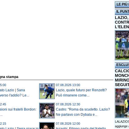
LE PIÙ
IL PUN
LAZIO,
CONTR
L'ELE
ESCLU
CALCI
MONCHI
egna stampa
MIRINO
SEGUI
5:00
07.08.2026 13:00
ato Lazio | Sana
Lazio, quale futuro per Renzetti?
erso l'addio? Le...
Può rimanere come...
2:45
07.08.2026 12:30
sioni sui fratelli Bordon:
Castro: "Roma da scudetto. Lazio?
..
Ne parlavo con Dybala e...
LALAZIOS
2:15
07.08.2026 12:00
aggiunge a
to Lazio | Serra piace in
Inzaghi, Filippo parla del fratello