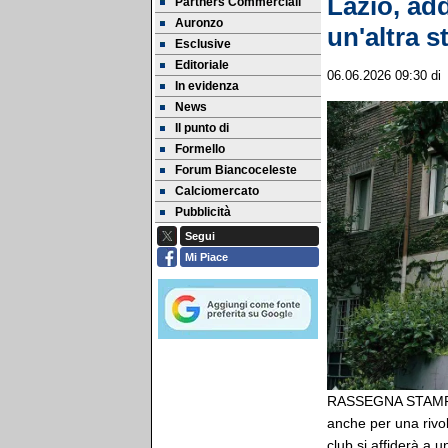
Lazio, ad
Partners Commerciali
Auronzo
un'altra s
Esclusive
Editoriale
06.06.2026 09:30
d
In evidenza
News
Il punto di
Formello
Forum Biancoceleste
Calciomercato
Pubblicità
Segui
Mi Piace
RASSEGNA STAMPA -
anche per una rivol
club si affiderà a u