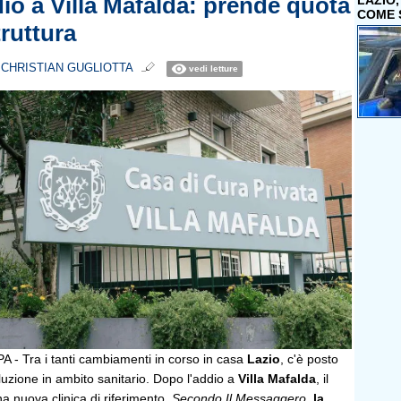
dio a Villa Mafalda: prende quota
LAZIO
COME 
truttura
i
CHRISTIAN GUGLIOTTA
vedi letture
 Tra i tanti cambiamenti in corso in casa
Lazio
, c'è posto
uzione in ambito sanitario. Dopo l'addio a
Villa Mafalda
, il
na nuova clinica di riferimento.
Secondo Il Messaggero
,
la