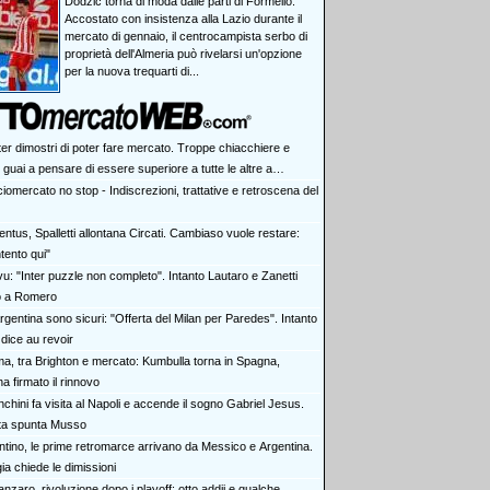
Dodzic torna di moda dalle parti di Formello.
Accostato con insistenza alla Lazio durante il
mercato di gennaio, il centrocampista serbo di
proprietà dell'Almeria può rivelarsi un'opzione
per la nuova trequarti di...
ter dimostri di poter fare mercato. Troppe chiacchiere e
i: guai a pensare di essere superiore a tutte le altre a
e. Juve, il portiere può diventare un "problema". Milan-Leao,
iomercato no stop - Indiscrezioni, trattative e retroscena del
 decisione netta
ntus, Spalletti allontana Circati. Cambiaso vuole restare:
tento qui"
vu: "Inter puzzle non completo". Intanto Lautaro e Zanetti
o a Romero
rgentina sono sicuri: "Offerta del Milan per Paredes". Intanto
dice au revoir
a, tra Brighton e mercato: Kumbulla torna in Spagna,
ha firmato il rinnovo
chini fa visita al Napoli e accende il sogno Gabriel Jesus.
rta spunta Musso
antino, le prime retromarce arrivano da Messico e Argentina.
a chiede le dimissioni
nzaro, rivoluzione dopo i playoff: otto addii e qualche