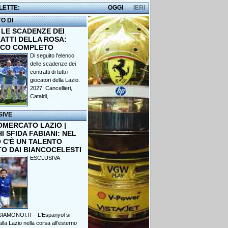
 LETTE:
OGGI
IERI
TO DI
 LE SCADENZE DEI
ATTI DELLA ROSA:
NCO COMPLETO
Di seguito l'elenco
delle scadenze dei
contratti di tutti i
giocatori della Lazio.
2027: Cancellieri,
Cataldi,...
SIVE
OMERCATO LAZIO |
 SFIDA FABIANI: NEL
 C'È UN TALENTO
TO DAI BIANCOCELESTI
ESCLUSIVA
IAMONOI.IT - L'Espanyol si
lla Lazio nella corsa all'esterno