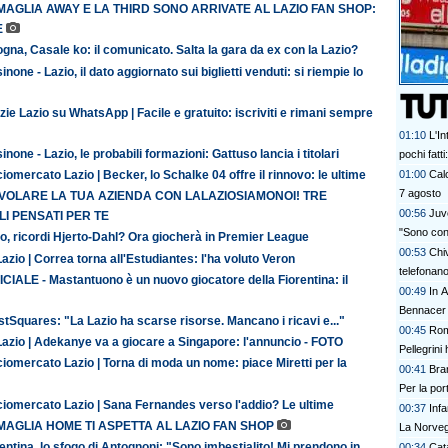
MAGLIA AWAY E LA THIRD SONO ARRIVATE AL LAZIO FAN SHOP:
E
gna, Casale ko: il comunicato. Salta la gara da ex con la Lazio?
inone - Lazio, il dato aggiornato sui biglietti venduti: si riempie lo
zie Lazio su WhatsApp | Facile e gratuito: iscriviti e rimani sempre
01:10
L'In
inone - Lazio, le probabili formazioni: Gattuso lancia i titolari
pochi fatt
prescinder
01:00
Calc
iomercato Lazio | Becker, lo Schalke 04 offre il rinnovo: le ultime
serve una
7 agosto
 VOLARE LA TUA AZIENDA CON LALAZIOSIAMONOI! TRE
00:56
Juve
I PENSATI PER TE
"Sono con
o, ricordi Hjerto-Dahl? Ora giocherà in Premier League
00:53
Chi
azio | Correa torna all'Estudiantes: l'ha voluto Veron
telefonan
CIALE - Mastantuono è un nuovo giocatore della Fiorentina: il
00:49
In A
Bennacer 
tSquares: "La Lazio ha scarse risorse. Mancano i ricavi e..."
00:45
Rom
Lazio | Adekanye va a giocare a Singapore: l'annuncio - FOTO
Pellegrini 
iomercato Lazio | Torna di moda un nome: piace Miretti per la
00:41
Bran
Per la po
ciomercato Lazio | Sana Fernandes verso l'addio? Le ultime
00:37
Inf
MAGLIA HOME TI ASPETTA AL LAZIO FAN SHOP
La Norvegi
entina, lo sfogo di Antognoni: "Sono imbestialito! Mi prendono in
00:34
Cata