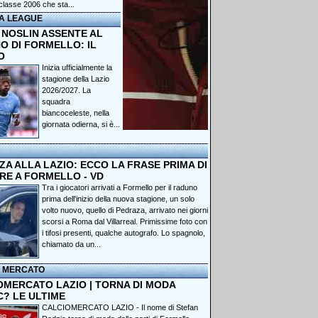
classe 2006 che sta...
A LEAGUE
 NOSLIN ASSENTE AL
O DI FORMELLO: IL
O
Inizia ufficialmente la
stagione della Lazio
2026/2027. La
squadra
biancoceleste, nella
giornata odierna, si è...
A ALLA LAZIO: ECCO LA FRASE PRIMA DI
RE A FORMELLO - VD
Tra i giocatori arrivati a Formello per il raduno
prima dell'inizio della nuova stagione, un solo
volto nuovo, quello di Pedraza, arrivato nei giorni
scorsi a Roma dal Villarreal. Primissime foto con
i tifosi presenti, qualche autografo. Lo spagnolo,
chiamato da un...
I MERCATO
OMERCATO LAZIO | TORNA DI MODA
C? LE ULTIME
CALCIOMERCATO LAZIO - Il nome di Stefan