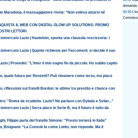
domanda 
00:30
L'e
te Maradona, il massaggiatore rivela: "Non voleva alzarsi né
Commisso 
QUISTA IL WEB CON DIGITAL GLOW UP SOLUTIONS: PROMO
OSTRI LETTORI
iomercato Lazio | Hautekiet, spunta una clausola rescissoria: i
iomercato Lazio | Quante richieste per Farcomeni: si decide il suo
azio | Provedel: "L'Inter il mio sogno fin da piccolo. Ho subito capito
io, quale futuro per Renzetti? Può rimanere come terzo, ma piace
o, riflessioni sui fratelli Bordon: le ultime tra prestito e chance con
ro: "Roma da scudetto. Lazio? Ne parlavo con Dybala e Svilar..."
iomercato Lazio | Serra piace in Serie B, ma il futuro è tutto da
ghi, Filippo parla del fratello Simone: "Presto tornerà in Italia"
o, Bisignani: “La Consob fa come Lotito, non risponde. Ma il