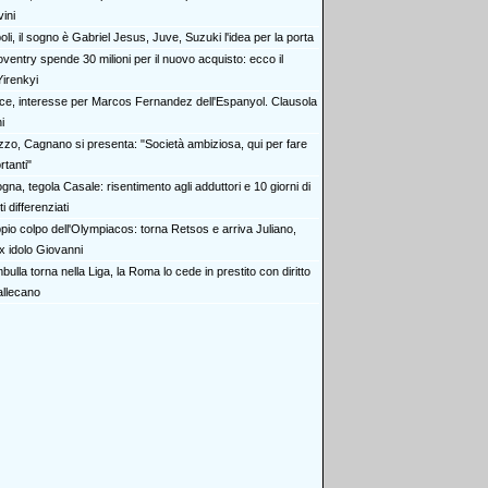
ini
li, il sogno è Gabriel Jesus, Juve, Suzuki l'idea per la porta
oventry spende 30 milioni per il nuovo acquisto: ecco il
irenkyi
ce, interesse per Marcos Fernandez dell'Espanyol. Clausola
i
zzo, Cagnano si presenta: "Società ambiziosa, qui per fare
tanti"
gna, tegola Casale: risentimento agli adduttori e 10 giorni di
i differenziati
pio colpo dell'Olympiacos: torna Retsos e arriva Juliano,
'ex idolo Giovanni
ulla torna nella Liga, la Roma lo cede in prestito con diritto
allecano