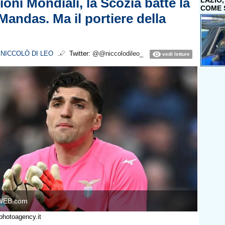
ioni Mondiali, la Scozia batte la
LAZIO
COME 
Mandas. Ma il portiere della
i
NICCOLÒ DI LEO
Twitter:
@@niccolodileo_
vedi letture
WEB.com
photoagency.it