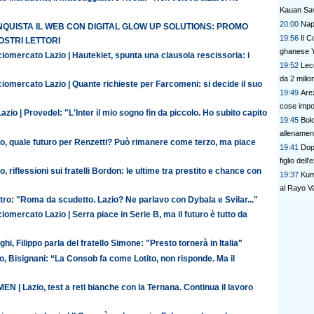
Kauan Sav
20:00
Napo
QUISTA IL WEB CON DIGITAL GLOW UP SOLUTIONS: PROMO
19:56
Il C
OSTRI LETTORI
ghanese Y
iomercato Lazio | Hautekiet, spunta una clausola rescissoria: i
19:52
Lec
da 2 milion
iomercato Lazio | Quante richieste per Farcomeni: si decide il suo
19:49
Are
cose impor
azio | Provedel: "L'Inter il mio sogno fin da piccolo. Ho subito capito
19:45
Bolo
allenament
io, quale futuro per Renzetti? Può rimanere come terzo, ma piace
19:41
Dop
figlio dell
o, riflessioni sui fratelli Bordon: le ultime tra prestito e chance con
19:37
Kumb
al Rayo V
ro: "Roma da scudetto. Lazio? Ne parlavo con Dybala e Svilar..."
iomercato Lazio | Serra piace in Serie B, ma il futuro è tutto da
ghi, Filippo parla del fratello Simone: "Presto tornerà in Italia"
o, Bisignani: “La Consob fa come Lotito, non risponde. Ma il
N | Lazio, test a reti bianche con la Ternana. Continua il lavoro