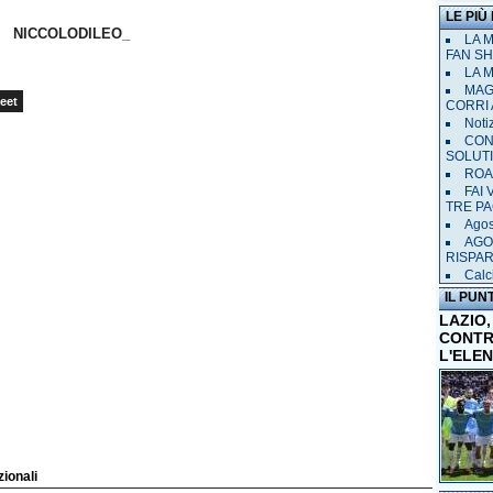
LE PIÙ
NICCOLODILEO_
LA 
FAN SH
LA 
MAGL
eet
CORRI 
Notiz
CON
SOLUT
ROAD
FAI
TRE P
Agost
AGO
RISPA
Calci
IL PUN
LAZIO,
CONTR
L'ELE
zionali