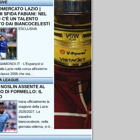
SIVE
OMERCATO LAZIO |
 SFIDA FABIANI: NEL
 C'È UN TALENTO
TO DAI BIANCOCELESTI
ESCLUSIVA
IAMONOI.IT - L'Espanyol si
lla Lazio nella corsa all'esterno
classe 2006 che sta...
A LEAGUE
 NOSLIN ASSENTE AL
O DI FORMELLO: IL
O
Inizia ufficialmente la
stagione della Lazio
2026/2027. La
squadra
biancoceleste, nella
giornata odierna, si è...