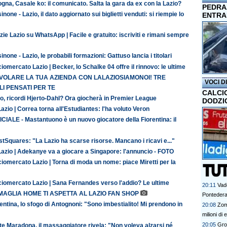
gna, Casale ko: il comunicato. Salta la gara da ex con la Lazio?
PEDRAZ
inone - Lazio, il dato aggiornato sui biglietti venduti: si riempie lo
ENTRA
zie Lazio su WhatsApp | Facile e gratuito: iscriviti e rimani sempre
inone - Lazio, le probabili formazioni: Gattuso lancia i titolari
iomercato Lazio | Becker, lo Schalke 04 offre il rinnovo: le ultime
 VOLARE LA TUA AZIENDA CON LALAZIOSIAMONOI! TRE
VOCI D
I PENSATI PER TE
CALCI
o, ricordi Hjerto-Dahl? Ora giocherà in Premier League
DODZI
azio | Correa torna all'Estudiantes: l'ha voluto Veron
CIALE - Mastantuono è un nuovo giocatore della Fiorentina: il
tSquares: "La Lazio ha scarse risorse. Mancano i ricavi e..."
Lazio | Adekanye va a giocare a Singapore: l'annuncio - FOTO
iomercato Lazio | Torna di moda un nome: piace Miretti per la
ciomercato Lazio | Sana Fernandes verso l'addio? Le ultime
20:11
Vad
MAGLIA HOME TI ASPETTA AL LAZIO FAN SHOP
Ponteder
entina, lo sfogo di Antognoni: "Sono imbestialito! Mi prendono in
20:08
Zom
milioni di 
20:05
Gro
te Maradona, il massaggiatore rivela: "Non voleva alzarsi né