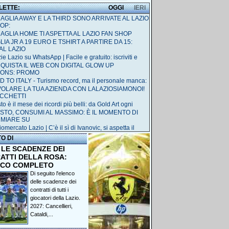
 LETTE:
OGGI
IERI
MAGLIA AWAY E LA THIRD SONO ARRIVATE AL LAZIO
OP:
MAGLIA HOME TI ASPETTA AL LAZIO FAN SHOP
IA JR A 19 EURO E TSHIRT A PARTIRE DA 15:
AL LAZIO
ie Lazio su WhatsApp | Facile e gratuito: iscriviti e
QUISTA IL WEB CON DIGITAL GLOW UP
IONS: PROMO
 TO ITALY - Turismo record, ma il personale manca:
 VOLARE LA TUA AZIENDA CON LALAZIOSIAMONOI!
ACCHETTI
o è il mese dei ricordi più belli: da Gold Art ogni
STO, CONSUMI AL MASSIMO: È IL MOMENTO DI
RMIARE SU
omercato Lazio | C’è il sì di Ivanovic, si aspetta il
TO DI
 LE SCADENZE DEI
ATTI DELLA ROSA:
NCO COMPLETO
Di seguito l'elenco
delle scadenze dei
contratti di tutti i
giocatori della Lazio.
2027: Cancellieri,
Cataldi,...