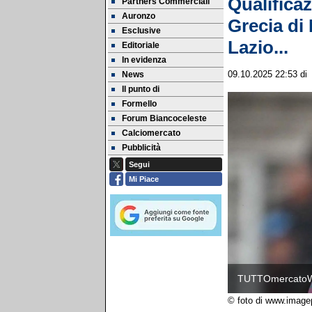
Qualificaz
Partners Commerciali
Auronzo
Grecia di 
Esclusive
Lazio...
Editoriale
In evidenza
News
09.10.2025 22:53
d
Il punto di
Formello
Forum Biancoceleste
Calciomercato
Pubblicità
Segui
Mi Piace
TUTTOmercato
© foto di www.image