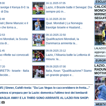
ESCLU
8:00
16.11.2025 07:05
CALCI
ravolge il Kenya 8-0: la
Lazio, il Brasile batte il Senegal: Dia
MONCHI
 di Dia
sempre più in...
MIRINO
SEGUI
2:48
11.10.2025 20:34
ali | Bene Marusic e il
Qual. Mondiali | La Norvegia
che torna a...
travolge Israele e Haaland...
2:53
09.10.2025 22:50
oni Mondiali, la Scozia
Qualificazioni Mondiali, la
ia di...
Danimarca annienta la...
LALAZIOS
1:45
09.09.2025 23:12
aggiunge a
so riflette sui convocati:
Lazio, l’Albania batte la Lettonia di
offensivo 
..
misura: la...
EUROP
LAZIO,
7:20
09.09.2025 07:00
RADUN
RETTA - Israele - Italia
Italia, Kean: "Qualificazione? Siamo
MOTIV
decide...
un grande gruppo e...
 | Sinner, Cahill rivela: "Da Las Vegas lo caccerebbero in fretta..."
antova si prepara per la Lazio: domenica l’ultimo test dei lombardi
MAGLIA AWAY E LA THIRD SONO ARRIVATE AL LAZIO FAN SHOP:
E
WEBTV