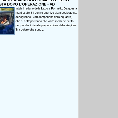
, ISAKSEN ARRIVA A FORMELLO: ECCO
STA DOPO L'OPERAZIONE - VD
Inizia il raduno della Lazio a Formello. Da questa
mattina alle 8 il centro sportivo biancoceleste sta
accogliendo i vari componenti della squadra,
che si sottoporranno alle visite mediche di rito,
per poi dar il via alla preparazione della stagione.
Tra coloro che sono...