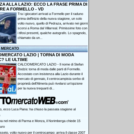
A ALLA LAZIO: ECCO LA FRASE PRIMA DI
RE A FORMELLO - VD
Tra i giocatori arrivati a Formello per il raduno
prima dell'inizio della nuova stagione, un solo
volto nuovo, quello di Pedraza, arrivato nei giorni
scorsi a Roma dal Villarreal. Primissime foto con
i tifosi presenti, qualche autografo. Lo spagnolo,
chiamato da un...
I MERCATO
OMERCATO LAZIO | TORNA DI MODA
C? LE ULTIME
CALCIOMERCATO LAZIO - Il nome di Stefan
Dodzic torna di moda dalle parti di Formello.
Accostato con insistenza alla Lazio durante il
mercato di gennaio, il centrocampista serbo di
proprietà dell'Almeria può rivelarsi un'opzione
per la nuova trequarti di...
o, ecco Luca Piana: ha chiuso la passata stagione al
a
a nel mirino di Parma e Monza, il Norimberga chiede 15
euro
sseto, volto nuovo per il centrocampo: arriva il classe 2007