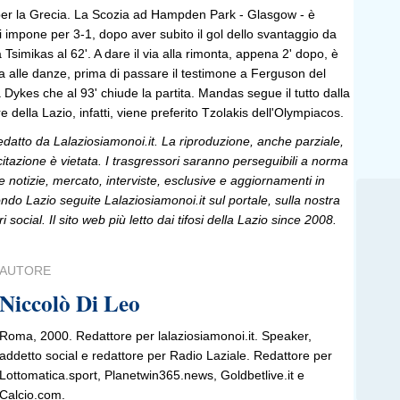
r la Grecia. La Scozia ad Hampden Park - Glasgow - è
si impone per 3-1, dopo aver subito il gol dello svantaggio da
 Tsimikas al 62'. A dare il via alla rimonta, appena 2' dopo, è
via alle danze, prima di passare il testimone a Ferguson del
a Dykes che al 93' chiude la partita. Mandas segue il tutto dalla
e della Lazio, infatti, viene preferito Tzolakis dell'Olympiacos.
edatto da Lalaziosiamonoi.it. La riproduzione, anche parziale,
 citazione è vietata. I trasgressori saranno perseguibili a norma
le notizie, mercato, interviste, esclusive e aggiornamenti in
do Lazio seguite Lalaziosiamonoi.it sul portale, sulla nostra
ri social. Il sito web più letto dai tifosi della Lazio since 2008.
AUTORE
Niccolò Di Leo
Roma, 2000. Redattore per lalaziosiamonoi.it. Speaker,
addetto social e redattore per Radio Laziale. Redattore per
Lottomatica.sport, Planetwin365.news, Goldbetlive.it e
Calcio.com.