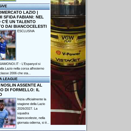
SIVE
OMERCATO LAZIO |
 SFIDA FABIANI: NEL
 C'È UN TALENTO
TO DAI BIANCOCELESTI
ESCLUSIVA
IAMONOI.IT - L'Espanyol si
lla Lazio nella corsa all'esterno
classe 2006 che sta...
A LEAGUE
 NOSLIN ASSENTE AL
O DI FORMELLO: IL
O
Inizia ufficialmente la
stagione della Lazio
2026/2027. La
squadra
biancoceleste, nella
giornata odierna, si è...