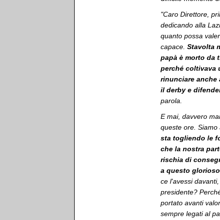
"Caro Direttore, pri
dedicando alla Lazi
quanto possa valere
capace.
Stavolta 
papà è morto da ti
perché coltivava 
rinunciare anche a
il derby e difende
parola.
E mai, davvero mai,
queste ore. Siamo a
sta togliendo le 
che la nostra part
rischia di conseg
a questo glorioso
ce l'avessi davanti
presidente? Perché
portato avanti valo
sempre legati al p