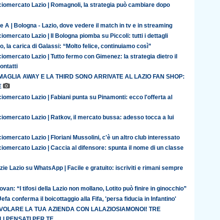
ciomercato Lazio | Romagnoli, la strategia può cambiare dopo
e A | Bologna - Lazio, dove vedere il match in tv e in streaming
iomercato Lazio | Il Bologna piomba su Piccoli: tutti i dettagli
o, la carica di Galassi: “Molto felice, continuiamo così”
iomercato Lazio | Tutto fermo con Gimenez: la strategia dietro il
contatti
MAGLIA AWAY E LA THIRD SONO ARRIVATE AL LAZIO FAN SHOP:
E
iomercato Lazio | Fabiani punta su Pinamonti: ecco l'offerta al
iomercato Lazio | Ratkov, il mercato bussa: adesso tocca a lui
iomercato Lazio | Floriani Mussolini, c'è un altro club interessato
iomercato Lazio | Caccia al difensore: spunta il nome di un classe
zie Lazio su WhatsApp | Facile e gratuito: iscriviti e rimani sempre
van: “I tifosi della Lazio non mollano, Lotito può finire in ginocchio”
efa conferma il boicottaggio alla Fifa, 'persa fiducia in Infantino'
 VOLARE LA TUA AZIENDA CON LALAZIOSIAMONOI! TRE
I PENSATI PER TE