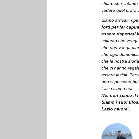
chiaro che, intanto,
vedere quel prato v
Siamo arrivati, rip
forti per far cap
essere rispettati 
soltanto che vengano
che non venga dime
che ogni domenica 
che la nostra stori
che ci hanno regala
essere laziali. Per
non si possono but
Lazio siamo noi.
Noi non siamo il m
Siamo i suoi tifos
Lazio muore
".