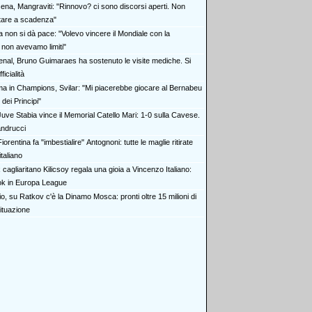
ena, Mangraviti: "Rinnovo? ci sono discorsi aperti. Non
stare a scadenza"
a non si dà pace: "Volevo vincere il Mondiale con la
 non avevamo limiti"
enal, Bruno Guimaraes ha sostenuto le visite mediche. Si
ficialità
a in Champions, Svilar: "Mi piacerebbe giocare al Bernabeu
 dei Principi"
Juve Stabia vince il Memorial Catello Mari: 1-0 sulla Cavese.
ndrucci
iorentina fa "imbestialire" Antognoni: tutte le maglie ritirate
italiano
 cagliaritano Kilicsoy regala una gioia a Vincenzo Italiano:
ok in Europa League
o, su Ratkov c'è la Dinamo Mosca: pronti oltre 15 milioni di
ituazione