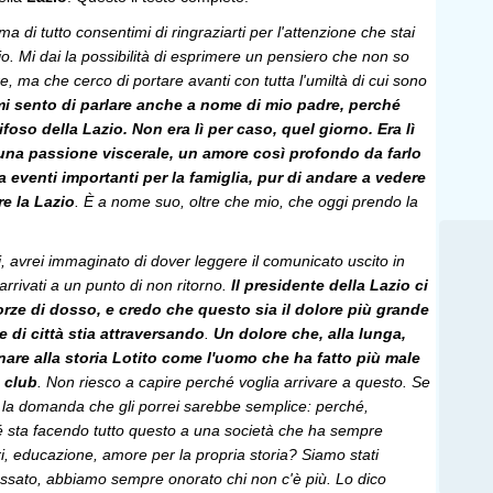
ma di tutto consentimi di ringraziarti per l'attenzione che stai
o. Mi dai la possibilità di esprimere un pensiero che non so
, ma che cerco di portare avanti con tutta l'umiltà di cui sono
mi sento di parlare anche a nome di mio padre, perché
foso della Lazio. Non era lì per caso, quel giorno. Era lì
una passione viscerale, un amore così profondo da farlo
 eventi importanti per la famiglia, pur di andare a vedere
re la Lazio
. È a nome suo, oltre che mio, che oggi prendo la
 avrei immaginato di dover leggere il comunicato uscito in
rrivati a un punto di non ritorno.
Il presidente della Lazio ci
forze di dosso, e credo che questo sia il dolore più grande
e di città stia attraversando
.
Un dolore che, alla lunga,
nare alla storia Lotito come l'uomo che ha fatto più male
 club
. Non riesco a capire perché voglia arrivare a questo. Se
, la domanda che gli porrei sarebbe semplice: perché,
 sta facendo tutto questo a una società che ha sempre
ri, educazione, amore per la propria storia? Siamo stati
assato, abbiamo sempre onorato chi non c'è più. Lo dico