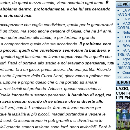
adre, da quasi mezzo secolo, viene ricordato ogni anno.
È
LE PIÙ
 abbiamo dentro, profondamente, e che lui sta cercando
LA 
FAN SH
n ci riuscirà mai
.
LA 
MAGL
eoccupazione che voglio condividere, quella per le generazioni
CORRI 
 di un tifoso, ma sono anche genitore di Giulia, che ha 14 anni.
Notiz
di non poter andare allo stadio, e per fortuna è grande
CON
SOLUT
e a comprendere quello che sta accadendo.
Il problema vero
ROAD
ù piccoli, quelli che vorrebbero sventolare la bandiera e
FAI
TRE P
i genitori oggi facciamo un lavoro doppio rispetto a quello che
Agost
dri. Papà ci portava allo stadio e noi eravamo spensierati, tutti
AGO
RISPA
vertivano. Era un gioco, prima ancora che una partita. Ricordo
Copp
 sotto il parterre della Curva Nord, giocavamo a pallone con
trentad
rta. Eppure è proprio quello che ci ha portato ad amare
IL PUN
ha resi laziali nel profondo. Adesso, queste sensazioni si
LAZIO,
CONTR
uelle fotografie si stanno perdendo.
Il bambino di oggi, tra
L'ELE
n avrà nessun ricordo di sé stesso che si diverte allo
aziali veri, con la L maiuscola, fare un lavoro enorme per
e la lazialità ai più piccoli, magari portandoli a vedere le
rà così. Ci incontreremo in pub gremiti e ci divertiremo lo
ziali quando stanno insieme sono forti, sono invincibili. Però è