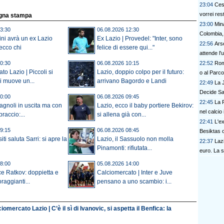
23:04
Ces
vorrei re
egna stampa
23:00
Min
3:30
06.08.2026 12:30
Colombia,
ini avrà un ex Lazio
Ex Lazio | Provedel: "Inter, sono
22:56
Ars
ecco chi
felice di essere qui..."
attende l'uf
22:52
Rom
0:30
06.08.2026 10:15
to Lazio | Piccoli si
Lazio, doppio colpo per il futuro:
o al Parco
si muove un...
arrivano Bagordo e Landi
22:49
La 
Decide Sa
0:00
06.08.2026 09:45
22:45
La F
gnoli in uscita ma con
Lazio, ecco il baby portiere Bekirov:
nel calcio 
braccio:...
si allena già con...
22:41
L'ex
9:15
06.08.2026 08:45
Besiktas 
iti saluta Sarri: si apre la
Lazio, il Sassuolo non molla
22:37
Lazi
Pinamonti: rifiutata...
euro. La s
8:00
05.08.2026 14:00
ce Ratkov: doppietta e
Calciomercato | Inter e Juve
raggianti...
pensano a uno scambio: i...
iomercato Lazio | C’è il sì di Ivanovic, si aspetta il Benfica: la