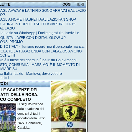
 LETTE:
OGGI
IERI
MAGLIA AWAY E LA THIRD SONO ARRIVATE AL LAZIO
OP:
MAGLIA HOME TI ASPETTA AL LAZIO FAN SHOP
IA JR A 19 EURO E TSHIRT A PARTIRE DA 15:
AL LAZIO
ie Lazio su WhatsApp | Facile e gratuito: iscriviti e
QUISTA IL WEB CON DIGITAL GLOW UP
IONS: PROMO
 TO ITALY - Turismo record, ma il personale manca:
 VOLARE LA TUA AZIENDA CON LALAZIOSIAMONOI!
ACCHETTI
o è il mese dei ricordi più belli: da Gold Art ogni
STO, CONSUMI AL MASSIMO: È IL MOMENTO DI
RMIARE SU
a Italia | Lazio - Mantova, dove vedere i
uesimi
TO DI
 LE SCADENZE DEI
ATTI DELLA ROSA:
NCO COMPLETO
Di seguito l'elenco
delle scadenze dei
contratti di tutti i
giocatori della Lazio.
2027: Cancellieri,
Cataldi,...