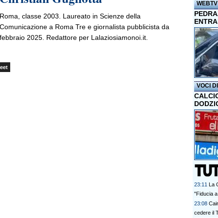
WEBTV
PEDRAZ
Roma, classe 2003. Laureato in Scienze della
ENTRA
Comunicazione a Roma Tre e giornalista pubblicista da
febbraio 2025. Redattore per Lalaziosiamonoi.it.
eet
VOCI D
CALCI
DODZI
23:11
La 
"Fiducia a
23:08
Cai
cedere il 