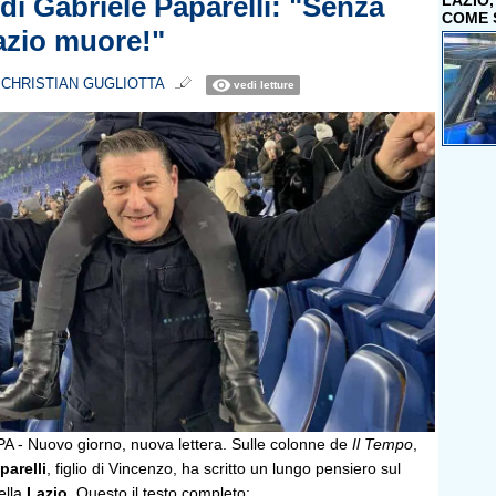
 di Gabriele Paparelli: "Senza
LAZIO
COME 
Lazio muore!"
i
CHRISTIAN GUGLIOTTA
vedi letture
 Nuovo giorno, nuova lettera. Sulle colonne de
Il Tempo
,
parelli
, figlio di Vincenzo, ha scritto un lungo pensiero sul
ella
Lazio
. Questo il testo completo: