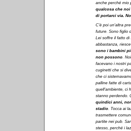
anche perché mio p
qualcosa che noi
di portarci via. No
C'è poi un'altra pr
future. Sono figlio
Lei soffre il fatto 
abbastanza, riesc
sono i bambini pi
non possono
. No
facevano i nostri pa
cuginetti che si di
che ci sistemavamo
palline fatte di ca
quell'ambiente, ci 
stanno perdendo. Q
quindici anni, no
stadio
. Tocca ai l
trasmettere comunqu
partite nei pub. Sa
stesso, perché i la