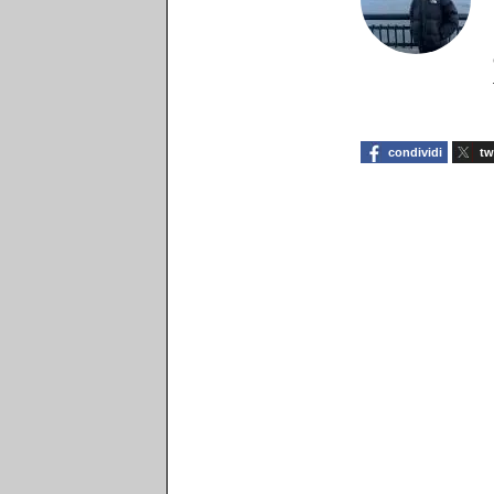
condividi
tw