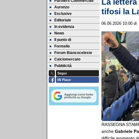
La lettera
Partners Commerciali
Auronzo
tifosi la 
Esclusive
Editoriale
06.06.2026 10:00
d
In evidenza
News
Il punto di
Formello
Forum Biancoceleste
Calciomercato
Pubblicità
Segui
Mi Piace
RASSEGNA STAMPA -
anche
Gabriele Pa
difficile momento d