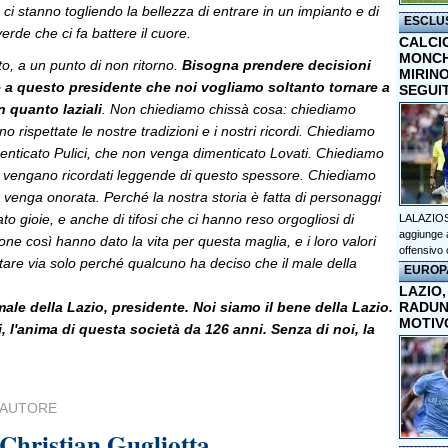
 ci stanno togliendo la bellezza di entrare in un impianto e di
ESCLU
erde che ci fa battere il cuore.
CALCI
MONCHI
eto, a un punto di non ritorno.
Bisogna prendere decisioni
MIRINO
ire a questo presidente che noi vogliamo soltanto tornare a
SEGUI
in quanto laziali
. Non chiediamo chissà cosa: chiediamo
 rispettate le nostre tradizioni e i nostri ricordi. Chiediamo
nticato Pulici, che non venga dimenticato Lovati. Chiediamo
vengano ricordati leggende di questo spessore. Chiediamo
a venga onorata. Perché la nostra storia è fatta di personaggi
to gioie, e anche di tifosi che ci hanno reso orgogliosi di
LALAZIOS
aggiunge a
sone così hanno dato la vita per questa maglia, e i loro valori
offensivo 
tare via solo perché qualcuno ha deciso che il male della
EUROP
LAZIO,
ale della Lazio, presidente. Noi siamo il bene della Lazio.
RADUN
MOTIV
i, l'anima di questa società da 126 anni. Senza di noi, la
AUTORE
Christian Gugliotta