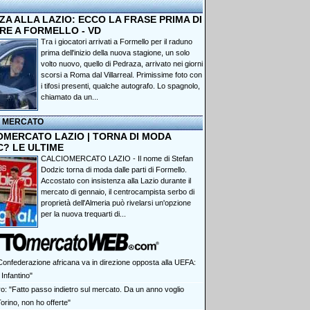
A ALLA LAZIO: ECCO LA FRASE PRIMA DI
RE A FORMELLO - VD
Tra i giocatori arrivati a Formello per il raduno
prima dell'inizio della nuova stagione, un solo
volto nuovo, quello di Pedraza, arrivato nei giorni
scorsi a Roma dal Villarreal. Primissime foto con
i tifosi presenti, qualche autografo. Lo spagnolo,
chiamato da un...
I MERCATO
OMERCATO LAZIO | TORNA DI MODA
C? LE ULTIME
CALCIOMERCATO LAZIO - Il nome di Stefan
Dodzic torna di moda dalle parti di Formello.
Accostato con insistenza alla Lazio durante il
mercato di gennaio, il centrocampista serbo di
proprietà dell'Almeria può rivelarsi un'opzione
per la nuova trequarti di...
Confederazione africana va in direzione opposta alla UEFA:
 Infantino"
ro: "Fatto passo indietro sul mercato. Da un anno voglio
Torino, non ho offerte"