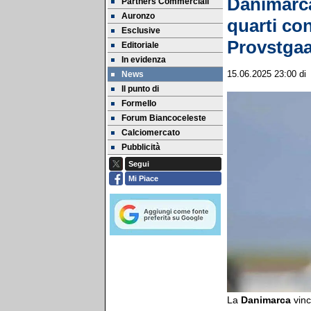
Danimarca
Partners Commerciali
Auronzo
quarti con
Esclusive
Provstga
Editoriale
In evidenza
News
15.06.2025 23:00
d
Il punto di
Formello
Forum Biancoceleste
Calciomercato
Pubblicità
Segui
Mi Piace
La
Danimarca
vinc