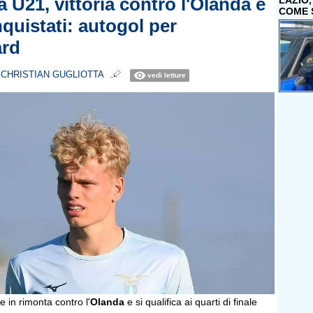
 U21, vittoria contro l'Olanda e
LAZIO
COME 
quistati: autogol per
ard
i
CHRISTIAN GUGLIOTTA
vedi letture
e in rimonta contro l'
Olanda
e si qualifica ai quarti di finale