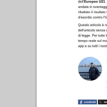
dell'
Europeo U21
.
andata in svantaggi
ribaltato il risulta
d'esordio contro l'
Questo articolo è r
dell’articolo senza
di legge. Per tutte 
tempo reale sul mon
app e su tutti i nost
condividi
tw