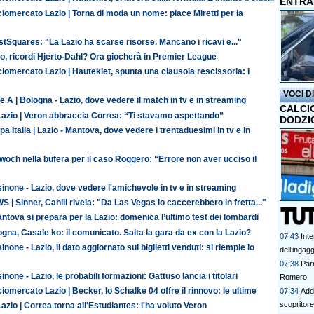
ENTRA
iomercato Lazio | Torna di moda un nome: piace Miretti per la
tSquares: "La Lazio ha scarse risorse. Mancano i ricavi e..."
o, ricordi Hjerto-Dahl? Ora giocherà in Premier League
iomercato Lazio | Hautekiet, spunta una clausola rescissoria: i
VOCI D
e A | Bologna - Lazio, dove vedere il match in tv e in streaming
CALCI
Lazio | Veron abbraccia Correa: “Ti stavamo aspettando”
DODZI
a Italia | Lazio - Mantova, dove vedere i trentaduesimi in tv e in
och nella bufera per il caso Roggero: “Errore non aver ucciso il
inone - Lazio, dove vedere l'amichevole in tv e in streaming
 | Sinner, Cahill rivela: "Da Las Vegas lo caccerebbero in fretta..."
antova si prepara per la Lazio: domenica l’ultimo test dei lombardi
gna, Casale ko: il comunicato. Salta la gara da ex con la Lazio?
07:43
Inte
inone - Lazio, il dato aggiornato sui biglietti venduti: si riempie lo
dell’ingag
07:38
Parm
inone - Lazio, le probabili formazioni: Gattuso lancia i titolari
Romero
iomercato Lazio | Becker, lo Schalke 04 offre il rinnovo: le ultime
07:34
Addi
scopritore 
azio | Correa torna all'Estudiantes: l'ha voluto Veron