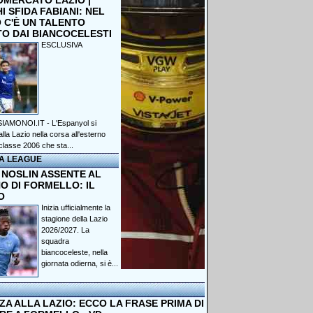
OMERCATO LAZIO |
 SFIDA FABIANI: NEL
 C'È UN TALENTO
TO DAI BIANCOCELESTI
ESCLUSIVA
IAMONOI.IT - L'Espanyol si
lla Lazio nella corsa all'esterno
classe 2006 che sta...
A LEAGUE
 NOSLIN ASSENTE AL
O DI FORMELLO: IL
O
Inizia ufficialmente la
stagione della Lazio
2026/2027. La
squadra
biancoceleste, nella
giornata odierna, si è...
A ALLA LAZIO: ECCO LA FRASE PRIMA DI