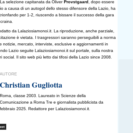
 La selezione capitanata da Oliver
Provstgaard
, dopo essere
o a causa di un autogol dello stesso difensore della Lazio, ha
to trionfando per 1-2, riuscendo a bissare il successo della gara
Ucraina.
edatto da Lalaziosiamonoi.it. La riproduzione, anche parziale,
 citazione è vietata. I trasgressori saranno perseguibili a norma
le notizie, mercato, interviste, esclusive e aggiornamenti in
do Lazio seguite Lalaziosiamonoi.it sul portale, sulla nostra
ri social. Il sito web più letto dai tifosi della Lazio since 2008.
AUTORE
Christian Gugliotta
Roma, classe 2003. Laureato in Scienze della
Comunicazione a Roma Tre e giornalista pubblicista da
febbraio 2025. Redattore per Lalaziosiamonoi.it.
eet