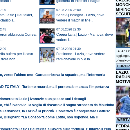
CALCI
cano i...
giocherà in Premier League
MONCHI
MIRINO
7:00
07.08.2026 23:00
SEGUI
to Lazio | Hautekiet,
Serie A | Bologna - Lazio, dove
clausola...
vedere il match in tv e...
2:45
07.08.2026 22:30
Veron abbraccia Correa:
Coppa Italia | Lazio - Mantova, dove
..
vedere i...
2:00
07.08.2026 21:30
LALAZIOS
la bufera per il caso
Frosinone - Lazio, dove vedere
aggiunge a
rrore non...
l'amichevole in tv e in...
offensivo 
EUROP
LAZIO,
o, verso l'ultimo test: Gattuso ritrova la squadra, ma l'infermeria
RADUN
MOTIV
D TO ITALY - Turismo record, ma il personale manca: l'importanza
iomercato Lazio | Ivanovic a un passo: tutti i dettagli
o, chi è Ivanovic: la voglia di riscatto e il sogno stroncato da Mourinho
 Fernandes, la Lazio è la priorità. L'obiettivo è conquistare Gattuso
o, Bisignani: “La Consob fa come Lotito, non risponde. Ma il
WEBTV
PEDRAZ
iomercato Lazio | Hautekiet, si lavora sulla formula. E intanto il club...