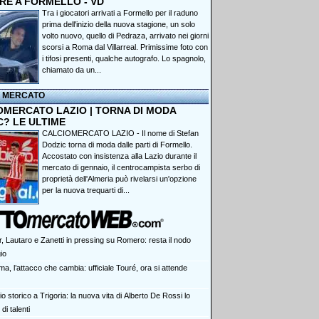
RE A FORMELLO - VD
Tra i giocatori arrivati a Formello per il raduno
prima dell'inizio della nuova stagione, un solo
volto nuovo, quello di Pedraza, arrivato nei giorni
scorsi a Roma dal Villarreal. Primissime foto con
i tifosi presenti, qualche autografo. Lo spagnolo,
chiamato da un...
I MERCATO
OMERCATO LAZIO | TORNA DI MODA
C? LE ULTIME
CALCIOMERCATO LAZIO - Il nome di Stefan
Dodzic torna di moda dalle parti di Formello.
Accostato con insistenza alla Lazio durante il
mercato di gennaio, il centrocampista serbo di
proprietà dell'Almeria può rivelarsi un'opzione
per la nuova trequarti di...
r, Lautaro e Zanetti in pressing su Romero: resta il nodo
gio
a, l’attacco che cambia: ufficiale Touré, ora si attende
o storico a Trigoria: la nuova vita di Alberto De Rossi lo
di talenti