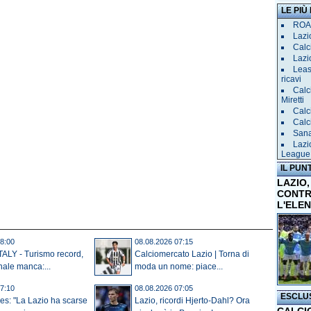
LE PIÙ
ROAD
Lazio
Calci
Lazi
Leas
ricavi
Calc
Miretti
Calc
Calc
Sana 
Lazi
League
IL PUN
LAZIO,
CONTR
L'ELE
8:00
08.08.2026 07:15
ALY - Turismo record,
Calciomercato Lazio | Torna di
nale manca:...
moda un nome: piace...
7:10
08.08.2026 07:05
ESCLU
s: "La Lazio ha scarse
Lazio, ricordi Hjerto-Dahl? Ora