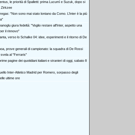
ntus, le priorità di Spalletti: prima Lucumì e Suzuk, dopo si
 Zirkzee
regas: "Non sono mai stato lontano da Como. L’Inter è la più
ia"
anoglu giura fedeltà: "Voglio restare all'Inter, aspetto una
er il rinnovo"
anta, verso lo Schalke 04: idee, esperimenti e il ritorno di De
oa, prove generali di campionato: la squadra di De Rossi
 svela al "Ferraris"
rime pagine dei quotidiani italiani e stranieri di oggi, sabato 8
duello Inter-Atletico Madrid per Romero, sorpasso degli
elle ultime ore