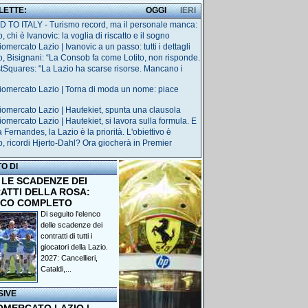
 LETTE:
OGGI
IERI
 TO ITALY - Turismo record, ma il personale manca:
, chi è Ivanovic: la voglia di riscatto e il sogno
omercato Lazio | Ivanovic a un passo: tutti i dettagli
o, Bisignani: “La Consob fa come Lotito, non risponde.
tSquares: "La Lazio ha scarse risorse. Mancano i
iomercato Lazio | Torna di moda un nome: piace
iomercato Lazio | Hautekiet, spunta una clausola
iomercato Lazio | Hautekiet, si lavora sulla formula. E
Fernandes, la Lazio è la priorità. L'obiettivo è
o, ricordi Hjerto-Dahl? Ora giocherà in Premier
TO DI
 LE SCADENZE DEI
ATTI DELLA ROSA:
NCO COMPLETO
Di seguito l'elenco
delle scadenze dei
contratti di tutti i
giocatori della Lazio.
2027: Cancellieri,
Cataldi,...
SIVE