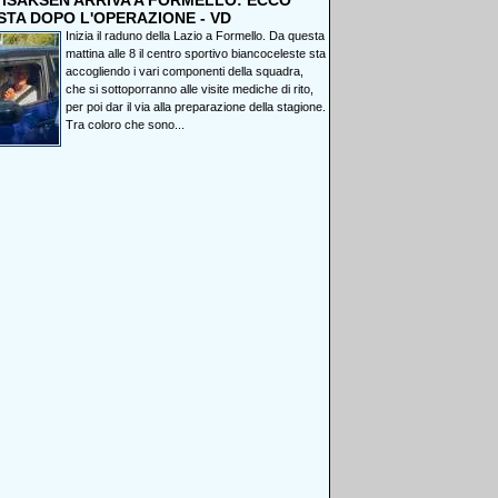
, ISAKSEN ARRIVA A FORMELLO: ECCO
STA DOPO L'OPERAZIONE - VD
Inizia il raduno della Lazio a Formello. Da questa
mattina alle 8 il centro sportivo biancoceleste sta
accogliendo i vari componenti della squadra,
che si sottoporranno alle visite mediche di rito,
per poi dar il via alla preparazione della stagione.
Tra coloro che sono...