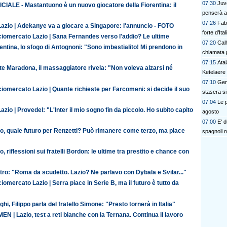
07:30
Juve
CIALE - Mastantuono è un nuovo giocatore della Fiorentina: il
penserà a
07:26
Fab
Lazio | Adekanye va a giocare a Singapore: l'annuncio - FOTO
forte d’Ital
ciomercato Lazio | Sana Fernandes verso l'addio? Le ultime
07:20
Calh
entina, lo sfogo di Antognoni: "Sono imbestialito! Mi prendono in
chiamata p
07:15
Atal
te Maradona, il massaggiatore rivela: "Non voleva alzarsi né
Ketelaere
07:10
Gen
iomercato Lazio | Quante richieste per Farcomeni: si decide il suo
stasera si
07:04
Le p
azio | Provedel: "L'Inter il mio sogno fin da piccolo. Ho subito capito
agosto
07:00
E' 
io, quale futuro per Renzetti? Può rimanere come terzo, ma piace
spagnoli n
o, riflessioni sui fratelli Bordon: le ultime tra prestito e chance con
ro: "Roma da scudetto. Lazio? Ne parlavo con Dybala e Svilar..."
iomercato Lazio | Serra piace in Serie B, ma il futuro è tutto da
ghi, Filippo parla del fratello Simone: "Presto tornerà in Italia"
N | Lazio, test a reti bianche con la Ternana. Continua il lavoro