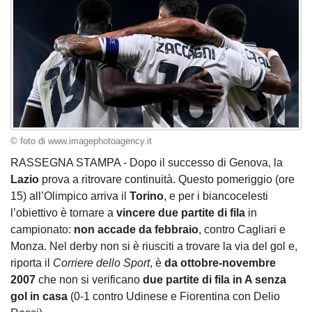
© foto di www.imagephotoagency.it
RASSEGNA STAMPA - Dopo il successo di Genova, la
Lazio
prova a ritrovare continuità. Questo pomeriggio (ore
15) all’Olimpico arriva il
Torino
, e per i biancocelesti
l’obiettivo è tornare a
vincere due partite di fila
in
campionato:
non accade da febbraio
, contro Cagliari e
Monza. Nel derby non si è riusciti a trovare la via del gol e,
riporta il
Corriere dello Sport
, è
da ottobre-novembre
2007
che non si verificano
due partite di fila in A senza
gol in casa
(0-1 contro Udinese e Fiorentina con Delio