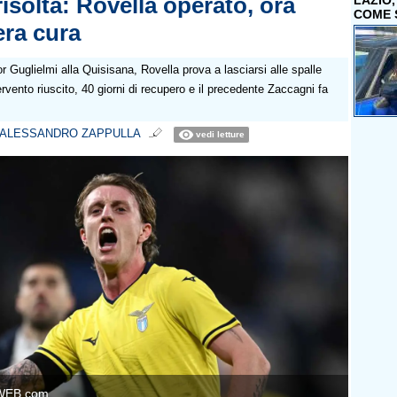
isolta: Rovella operato, ora
LAZIO
COME 
vera cura
r Guglielmi alla Quisisana, Rovella prova a lasciarsi alle spalle
ervento riuscito, 40 giorni di recupero e il precedente Zaccagni fa
ALESSANDRO ZAPPULLA
vedi letture
WEB.com