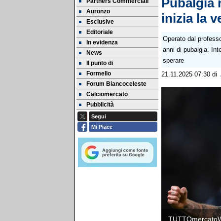
Pubalgia r
Partners Commerciali
Auronzo
inizia la 
Esclusive
Editoriale
Operato dal professo
In evidenza
anni di pubalgia. Int
News
sperare
Il punto di
Formello
21.11.2025 07:30
di
Forum Biancoceleste
Calciomercato
Pubblicità
Segui
Mi Piace
TUTTOmercato