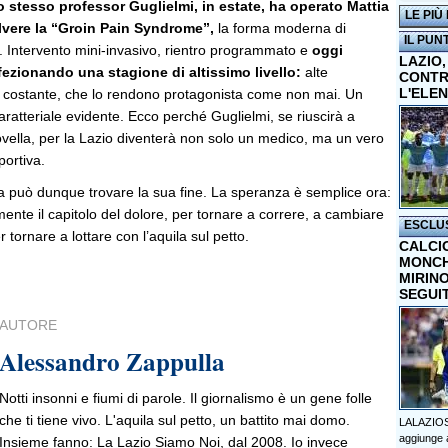
o stesso professor Guglielmi, in estate, ha operato Mattia
LE PIÙ
lvere la “Groin Pain Syndrome”,
la forma moderna di
IL PUN
a. Intervento mini-invasivo, rientro programmato e
oggi
LAZIO,
ezionando una stagione di altissimo livello:
alte
CONTR
L'ELE
a costante, che lo rendono protagonista come non mai. Un
aratteriale evidente. Ecco perché Guglielmi, se riuscirà a
ovella, per la Lazio diventerà non solo un medico, ma un vero
portiva.
lla può dunque trovare la sua fine. La speranza è semplice ora:
mente il capitolo del dolore, per tornare a correre, a cambiare
ESCLU
r tornare a lottare con l’aquila sul petto.
CALCI
MONCHI
MIRINO
SEGUI
AUTORE
Alessandro Zappulla
Notti insonni e fiumi di parole. Il giornalismo è un gene folle
che ti tiene vivo. L'aquila sul petto, un battito mai domo.
LALAZIOS
aggiunge a
Insieme fanno: La Lazio Siamo Noi, dal 2008. Io invece