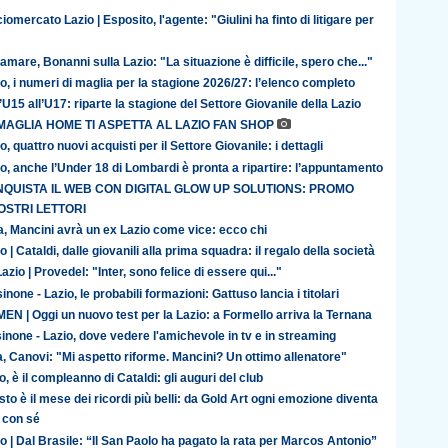
iomercato Lazio | Esposito, l'agente: "Giulini ha finto di litigare per
amare, Bonanni sulla Lazio: "La situazione è difficile, spero che..."
o, i numeri di maglia per la stagione 2026/27: l’elenco completo
’U15 all’U17: riparte la stagione del Settore Giovanile della Lazio
MAGLIA HOME TI ASPETTA AL LAZIO FAN SHOP
o, quattro nuovi acquisti per il Settore Giovanile: i dettagli
o, anche l’Under 18 di Lombardi è pronta a ripartire: l’appuntamento
QUISTA IL WEB CON DIGITAL GLOW UP SOLUTIONS: PROMO
OSTRI LETTORI
ia, Mancini avrà un ex Lazio come vice: ecco chi
o | Cataldi, dalle giovanili alla prima squadra: il regalo della società
azio | Provedel: "Inter, sono felice di essere qui..."
inone - Lazio, le probabili formazioni: Gattuso lancia i titolari
N | Oggi un nuovo test per la Lazio: a Formello arriva la Ternana
inone - Lazio, dove vedere l'amichevole in tv e in streaming
ia, Canovi: "Mi aspetto riforme. Mancini? Un ottimo allenatore"
o, è il compleanno di Cataldi: gli auguri del club
to è il mese dei ricordi più belli: da Gold Art ogni emozione diventa
 con sé
o | Dal Brasile: “Il San Paolo ha pagato la rata per Marcos Antonio”