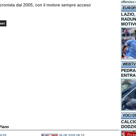
offensivo 
cronista dal 2005, con il motore sempre acceso
EUROP
LAZIO,
RADUN
MOTIV
eet
WEBTV
PEDRAZ
ENTRA
VOCI D
CALCI
DODZI
 Piano
9:55
06.08.2026 08:15