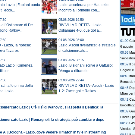
to Lazio | Fabiani punta
Lazio, accelerata per Hautekiet:
i: ecco...
incontro a Formello con...
7:30
05.08.2026 19:50
 all’Ostiamare di De
RIVIVI LA DIRETTA - Lazio -
dono Ratkov...
Ostiamare 4-0, due gol a...
7:30
04.08.2026 08:00
01:00
Calc
Lazio, la ripresa:
Lazio, Ascoli rivelatrice: le strategie
6 agosto
rova Tavares
di calciomercato...
00:56
Mas
“imbestia
7:30
03.08.2026 08:15
00:52
Il c
ato Lazio | Gimenez,
Lazio, Bisignani scrive a Gattuso:
Cagliari e
ti con...
"Venga a ritirare le...
00:49
Ital
7:30
02.08.2026 22:44
Bonucci: 
schiaffo prima della
RIVIVI LA DIRETTA - Ascoli - Lazio
00:45
Dopo
na Lazio...
1-2: Zaccagni e Ratkov...
Milan per 
00:42
Cao
boicottagg
iomercato Lazio | C’è il sì di Ivanovic, si aspetta il Benfica: la
00:39
Gus
Flores i p
ciomercato Lazio | Romagnoli, la strategia può cambiare dopo
bel colpo”
00:38
Gior
Vinicius.
e A | Bologna - Lazio, dove vedere il match in tv e in streaming
00:34
Il c