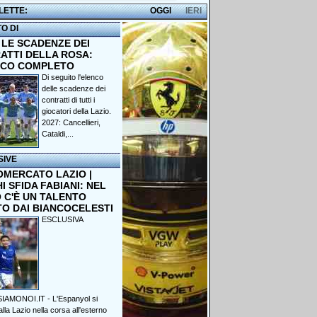
 LETTE:
OGGI
IERI
TO DI
 LE SCADENZE DEI
ATTI DELLA ROSA:
NCO COMPLETO
Di seguito l'elenco
delle scadenze dei
contratti di tutti i
giocatori della Lazio.
2027: Cancellieri,
Cataldi,...
SIVE
OMERCATO LAZIO |
 SFIDA FABIANI: NEL
 C'È UN TALENTO
TO DAI BIANCOCELESTI
ESCLUSIVA
IAMONOI.IT - L'Espanyol si
lla Lazio nella corsa all'esterno