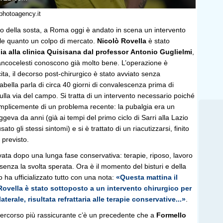
photoagency.it
so della sosta, a Roma oggi è andato in scena un intervento
ale quanto un colpo di mercato.
Nicolò Rovella
è stato
a alla clinica Quisisana dal
professor
Antonio Guglielmi
,
iancocelesti conoscono già molto bene. L’operazione è
ita, il decorso post-chirurgico è stato avviato senza
tabella parla di circa 40 giorni di convalescenza prima di
sulla via del campo. Si tratta di un intervento necessario poiché
semplicemente di un problema recente: la pubalgia era un
iggeva da anni (già ai tempi del primo ciclo di Sarri alla Lazio
to gli stessi sintomi) e si è trattato di un riacutizzarsi, finito
 previsto.
vata dopo una lunga fase conservativa: terapie, riposo, lavoro
enza la svolta sperata. Ora è il momento del bisturi e della
o ha ufficializzato tutto con una nota:
«Questa mattina il
Rovella è stato sottoposto a un intervento chirurgico per
terale, risultata refrattaria alle terapie conservative...»
.
ercorso più rassicurante c’è un precedente che a
Formello