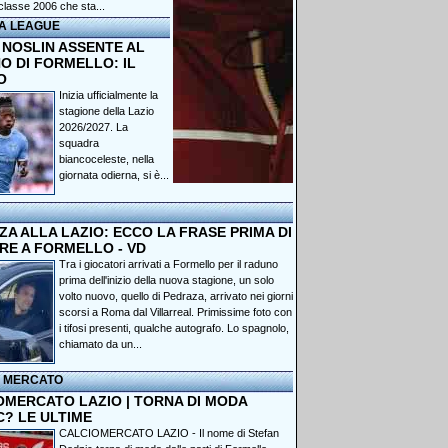
classe 2006 che sta...
A LEAGUE
 NOSLIN ASSENTE AL
O DI FORMELLO: IL
O
Inizia ufficialmente la
stagione della Lazio
2026/2027. La
squadra
biancoceleste, nella
giornata odierna, si è...
A ALLA LAZIO: ECCO LA FRASE PRIMA DI
RE A FORMELLO - VD
Tra i giocatori arrivati a Formello per il raduno
prima dell'inizio della nuova stagione, un solo
volto nuovo, quello di Pedraza, arrivato nei giorni
scorsi a Roma dal Villarreal. Primissime foto con
i tifosi presenti, qualche autografo. Lo spagnolo,
chiamato da un...
I MERCATO
OMERCATO LAZIO | TORNA DI MODA
C? LE ULTIME
CALCIOMERCATO LAZIO - Il nome di Stefan