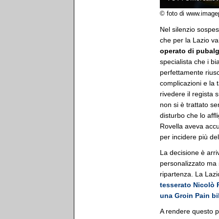
© foto di www.image
Nel silenzio sospe
che per la Lazio v
operato di pubalgi
specialista che i b
perfettamente riusc
complicazioni e la 
rivedere il regista 
non si è trattato 
disturbo che lo affl
Rovella aveva accusa
per incidere più del
La decisione è arri
personalizzato ma s
ripartenza. La Lazi
tesserato Nicolò 
una Groin Pain bila
A rendere questo p