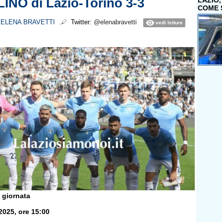
INO di Lazio-Torino 3-3
LAZIO
COME 
i
ELENA BRAVETTI
Twitter:
@elenabravetti
vedi letture
ª giornata
2025, ore 15:00