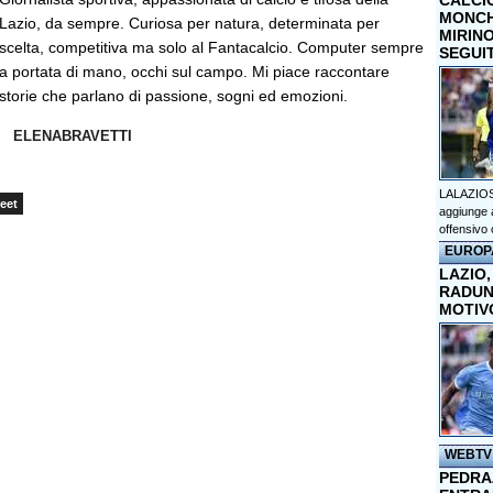
CALCI
MONCHI
Lazio, da sempre. Curiosa per natura, determinata per
MIRINO
scelta, competitiva ma solo al Fantacalcio. Computer sempre
SEGUI
a portata di mano, occhi sul campo. Mi piace raccontare
storie che parlano di passione, sogni ed emozioni.
ELENABRAVETTI
LALAZIOS
eet
aggiunge a
offensivo 
EUROP
LAZIO,
RADUN
MOTIV
WEBTV
PEDRAZ