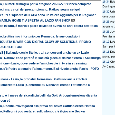
16:34
Bolo
o, i numeri di maglia per la stagione 2026/27: l’elenco completo
Domingue
o, i marcatori del precampionato: Ratkov segna sei gol
16:30
Udin
ca: "Le squadre del Lazio sono un valore aggiunto per la Regione"
centrocam
MAGLIA HOME TI ASPETTA AL LAZIO FAN SHOP
16:26
Ars
io in lutto, è morto il padre di Messi: aveva 68 anni ed era affetto da
acquisto p
16:23
Juv
o, bruttissimo infortunio per Kennedy: le sue condizioni
Premier re
16:19
L'At
QUISTA IL WEB CON DIGITAL GLOW UP SOLUTIONS: PROMO
Sarri per 
OSTRI LETTORI
16:15
Due 
 | Ballando con le Stelle, tra i concorrenti anche un ex Lazio
pronto per
o | Ratkov, ecco perché la società gioca al rialzo: c'entra il Salisburgo
16:11
Chi
inone - Lazio, dove vedere l'amichevole in tv e in streaming
Avrò temp
o, c'è Pedro a seguire l'allenamento. E si rivede anche Patric - FOTO
inone - Lazio, le probabili formazioni: Gattuso lancia i titolari
iomercato Lazio | Conferme su Ivanovic: cresce l'ottimismo a
to è il mese dei ricordi più belli: da Gold Art ogni emozione diventa
 con sé
o, Doekhi-Provstgaard alla prova del nove: Gattuso cerca l'intesa
o, Pellegrini può restare: sullo sfondo c'è il giovane Becker