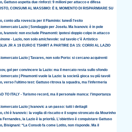
o, Gattuso aspetta due rinforzi: 9 milioni per attacco e difesa
STO, CONSUMI AL MASSIMO: È IL MOMENTO DI RISPARMIARE SU
o, conto alla rovescia per il Flaminio: lunedì l'esito
iomercato Lazio | Sondaggio per Joselu. Ma Ivanovic è in pole
o, Ivanovic non esclude Pinamonti: ipotesi doppio colpo in attacco
inone - Lazio, non solo amichevole: sul tavolo c'è Artistico
LIA JR A 19 EURO E TSHIRT A PARTIRE DA 15: CORRI AL LAZIO
iomercato Lazio | Tavares, non solo Porto: si cercano acquirenti
ov, gol per convincere la Lazio: ma il mercato resta sullo sfondo
iomercato | Pinamonti vuole la Lazio: la società gioca su più tavoli
o, verso l'ultimo test: Gattuso ritrova la squadra, ma l'infermeria
D TO ITALY - Turismo record, ma il personale manca: l'importanza
iomercato Lazio | Ivanovic a un passo: tutti i dettagli
o, chi è Ivanovic: la voglia di riscatto e il sogno stroncato da Mourinho
 Fernandes, la Lazio è la priorità. L'obiettivo è conquistare Gattuso
o, Bisignani: “La Consob fa come Lotito, non risponde. Ma il