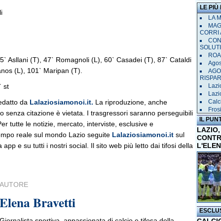
LE PIÙ
i
LA 
MAGL
CORRI 
CON
SOLUT
ROAD
5` Asllani (T), 47` Romagnoli (L), 60` Casadei (T), 87` Cataldi
Agost
anos (L), 101` Maripan (T).
AGO
RISPA
` st
Lazi
Lazio
edatto da
Lalaziosiamonoi.it.
La riproduzione, anche
Calci
Frosi
olo senza citazione è vietata. I trasgressori saranno perseguibili
IL PUN
r tutte le notizie, mercato, interviste, esclusive e
LAZIO,
empo reale sul mondo Lazio seguite
Lalaziosiamonoi.it
sul
CONTR
 app e su tutti i nostri social. Il sito web più letto dai tifosi della
L'ELE
AUTORE
Elena Bravetti
ESCLU
Giornalista sportiva, appassionata di calcio e tifosa della