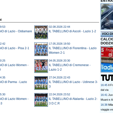
ENTRA
ni
9:53
02.08.2026 22:44
NO di Lazio - Ostiamare
IL TABELLINO di Ascoli - Lazio 1-2
VOCI D
CALCI
DODZI
2:42
17.05.2026 19:50
O di Lazio - Pisa 2-1
IL TABELLINO di Fiorentina - Lazio
Women 2-1
0:25
04.05.2026 20:30
NO di Lazio Women -
IL TABELLINO di Cremonese -
0
Lazio 1-2
4:35
27.04.2026 22:43
NO di Parma - Lazio
IL TABELLINO di Lazio - Udinese 3-
16:45
Il 
3
dal via
5:30
22.04.2026 23:52
16:41
Juve
NO di Lazio Women -
IL TABELLINO di Atalanta - Lazio 2-
Muani e Al
-3
3 D.C.R
16:38
Mil
viaggia v