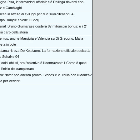
gna-Pisa, le formazioni ufficiali: c'è Dallinga davanti con
z e Cambiaghi
ese in attesa di sviluppi per due suoi difensori. A
po Runjaic chiede Gudelj
enal, Bruno Guimaraes costerà 87 milioni più bonus: è il 2°
iù caro della storia
entus, anche Marsiglia e Valencia su Di Gregorio. Ma la
sta in pole
alanta ritrova De Ketelaere. La formazione ufficiale scelta da
lo Schalke 04
colpi chiusi, ora l'obiettivo è il centravanti: il Como è quasi
 l'inizio del campionato
vu: "Inter non ancora pronta. Stones e la Thula con il Monza?
o per vederli"