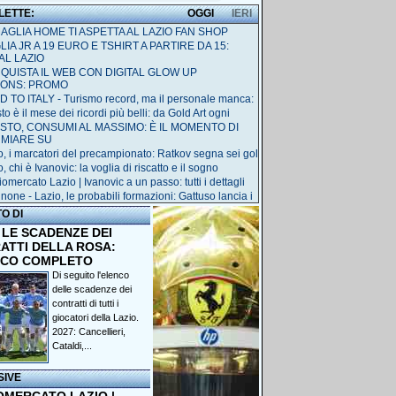
 LETTE:
OGGI
IERI
MAGLIA HOME TI ASPETTA AL LAZIO FAN SHOP
IA JR A 19 EURO E TSHIRT A PARTIRE DA 15:
AL LAZIO
QUISTA IL WEB CON DIGITAL GLOW UP
IONS: PROMO
 TO ITALY - Turismo record, ma il personale manca:
o è il mese dei ricordi più belli: da Gold Art ogni
STO, CONSUMI AL MASSIMO: È IL MOMENTO DI
RMIARE SU
o, i marcatori del precampionato: Ratkov segna sei gol
, chi è Ivanovic: la voglia di riscatto e il sogno
omercato Lazio | Ivanovic a un passo: tutti i dettagli
none - Lazio, le probabili formazioni: Gattuso lancia i
TO DI
 LE SCADENZE DEI
ATTI DELLA ROSA:
NCO COMPLETO
Di seguito l'elenco
delle scadenze dei
contratti di tutti i
giocatori della Lazio.
2027: Cancellieri,
Cataldi,...
SIVE