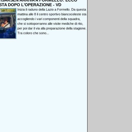
, ISAKSEN ARRIVA A FORMELLO: ECCO
STA DOPO L'OPERAZIONE - VD
Inizia il raduno della Lazio a Formello. Da questa
mattina alle 8 il centro sportivo biancoceleste sta
accogliendo i vari componenti della squadra,
che si sottoporranno alle visite mediche di rito,
per poi dar il via alla preparazione della stagione.
Tra coloro che sono...