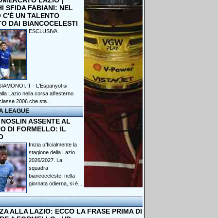
OMERCATO LAZIO |
 SFIDA FABIANI: NEL
 C'È UN TALENTO
TO DAI BIANCOCELESTI
ESCLUSIVA
IAMONOI.IT - L'Espanyol si
lla Lazio nella corsa all'esterno
classe 2006 che sta...
A LEAGUE
 NOSLIN ASSENTE AL
O DI FORMELLO: IL
O
Inizia ufficialmente la
stagione della Lazio
2026/2027. La
squadra
biancoceleste, nella
giornata odierna, si è...
A ALLA LAZIO: ECCO LA FRASE PRIMA DI