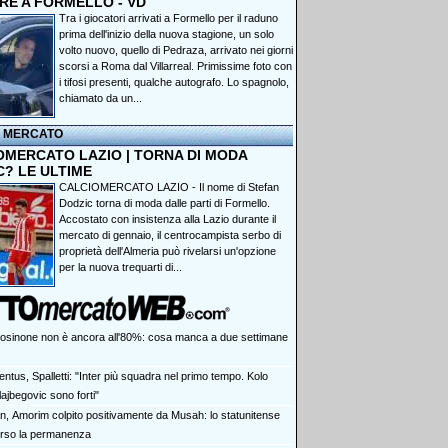
RE A FORMELLO - VD
Tra i giocatori arrivati a Formello per il raduno
prima dell'inizio della nuova stagione, un solo
volto nuovo, quello di Pedraza, arrivato nei giorni
scorsi a Roma dal Villarreal. Primissime foto con
i tifosi presenti, qualche autografo. Lo spagnolo,
chiamato da un...
I MERCATO
OMERCATO LAZIO | TORNA DI MODA
C? LE ULTIME
CALCIOMERCATO LAZIO - Il nome di Stefan
Dodzic torna di moda dalle parti di Formello.
Accostato con insistenza alla Lazio durante il
mercato di gennaio, il centrocampista serbo di
proprietà dell'Almeria può rivelarsi un'opzione
per la nuova trequarti di...
Frosinone non è ancora all'80%: cosa manca a due settimane
ntus, Spalletti: "Inter più squadra nel primo tempo. Kolo
ajbegovic sono forti"
an, Amorim colpito positivamente da Musah: lo statunitense
erso la permanenza