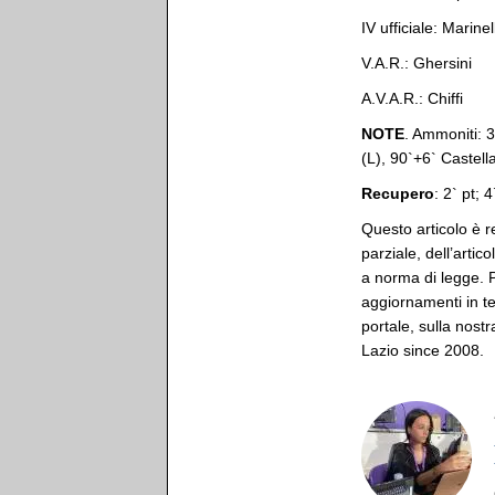
IV ufficiale: Marinell
V.A.R.: Ghersini
A.V.A.R.: Chiffi
NOTE
. Ammoniti: 3
(L), 90`+6` Castell
Recupero
: 2` pt; 4
Questo articolo è r
parziale, dell’artic
a norma di legge. Pe
aggiornamenti in t
portale, sulla nostra
Lazio since 2008.