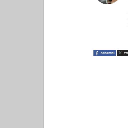
condividi
tw