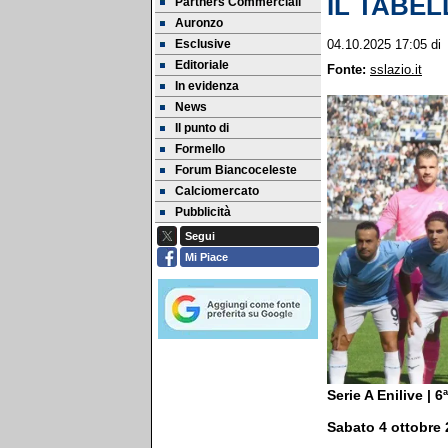
IL TABELL
Partners Commerciali
Auronzo
Esclusive
04.10.2025 17:05
d
Editoriale
Fonte:
sslazio.it
In evidenza
News
Il punto di
Formello
Forum Biancoceleste
Calciomercato
Pubblicità
Segui
Mi Piace
Serie A Enilive | 6
Sabato 4 ottobre 