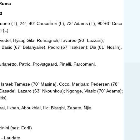
 Roma
3
eone (T), 24`, 40` Cancellieri (L), 73` Adams (T), 90`+3` Coco
i (L)
vedel; Hysaj, Gila, Romagnoli, Tavares (90` Lazzari);
i, Basic (67` Belahyane), Pedro (67` Isaksen); Dia (81` Noslin),
rlanetto, Patric, Provstgaard, Pinelli, Farcomeni.
 Israel; Tameze (70` Masina), Coco, Maripan; Pedersen (78`
 Casadei, Lazaro (63` Nkounkou); Ngonge, Vlasic (70` Adams);
is).
hai, Ilkhan, Aboukhlal, Ilic, Biraghi, Zapate, Njie.
inini (sez. Forlì)
o - Laudato