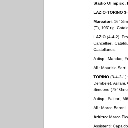
Stadio Olimpico,
LAZIO-TORINO 3-
Marcatori
: 16` Sim
(T), 103' rig. Catald
LAZIO
(4-4-2): Pro
Cancellieri, Catald
Castellanos.
A disp.: Mandas, Fu
All.: Maurizio Sarri
TORINO
(3-4-2-1):
Dembelè), Asllani,
Simeone (79` Gineit
A disp.: Paleari, Mi
All.: Marco Baroni
Arbitro
: Marco Picc
Assistenti: Capald