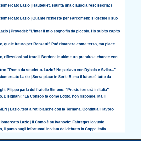
iomercato Lazio | Hautekiet, spunta una clausola rescissoria: i
iomercato Lazio | Quante richieste per Farcomeni: si decide il suo
azio | Provedel: "L'Inter il mio sogno fin da piccolo. Ho subito capito
io, quale futuro per Renzetti? Può rimanere come terzo, ma piace
o, riflessioni sui fratelli Bordon: le ultime tra prestito e chance con
ro: "Roma da scudetto. Lazio? Ne parlavo con Dybala e Svilar..."
iomercato Lazio | Serra piace in Serie B, ma il futuro è tutto da
ghi, Filippo parla del fratello Simone: "Presto tornerà in Italia"
o, Bisignani: “La Consob fa come Lotito, non risponde. Ma il
N | Lazio, test a reti bianche con la Ternana. Continua il lavoro
iomercato Lazio | Il Como è su Ivanovic: Fabregas lo vuole
o, il punto sugli infortunati in vista del debutto in Coppa Italia