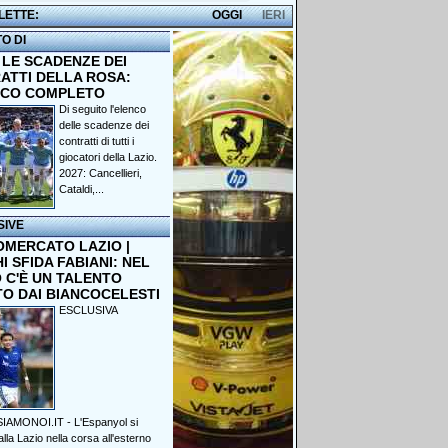
 LETTE:
OGGI
IERI
TO DI
 LE SCADENZE DEI
ATTI DELLA ROSA:
NCO COMPLETO
Di seguito l'elenco
delle scadenze dei
contratti di tutti i
giocatori della Lazio.
2027: Cancellieri,
Cataldi,...
SIVE
OMERCATO LAZIO |
 SFIDA FABIANI: NEL
 C'È UN TALENTO
TO DAI BIANCOCELESTI
ESCLUSIVA
IAMONOI.IT - L'Espanyol si
lla Lazio nella corsa all'esterno