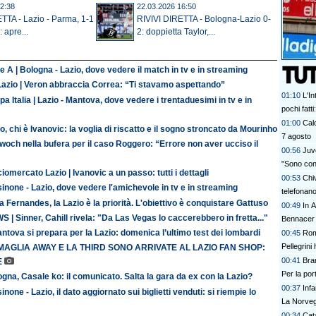
2:38
22.03.2026 16:50
TTA - Lazio - Parma, 1-1
RIVIVI DIRETTA - Bologna-Lazio 0-
: apre...
2: doppietta Taylor,...
e A | Bologna - Lazio, dove vedere il match in tv e in streaming
Lazio | Veron abbraccia Correa: “Ti stavamo aspettando”
01:10
L'In
a Italia | Lazio - Mantova, dove vedere i trentaduesimi in tv e in
pochi fatt
prescinder
01:00
Calc
o, chi è Ivanovic: la voglia di riscatto e il sogno stroncato da Mourinho
serve una
7 agosto
och nella bufera per il caso Roggero: “Errore non aver ucciso il
00:56
Juve
"Sono con
iomercato Lazio | Ivanovic a un passo: tutti i dettagli
00:53
Chi
inone - Lazio, dove vedere l'amichevole in tv e in streaming
telefonan
 Fernandes, la Lazio è la priorità. L'obiettivo è conquistare Gattuso
00:49
In A
 | Sinner, Cahill rivela: "Da Las Vegas lo caccerebbero in fretta..."
Bennacer 
antova si prepara per la Lazio: domenica l’ultimo test dei lombardi
00:45
Rom
Pellegrini 
MAGLIA AWAY E LA THIRD SONO ARRIVATE AL LAZIO FAN SHOP:
00:41
Bran
E
Per la po
gna, Casale ko: il comunicato. Salta la gara da ex con la Lazio?
00:37
Inf
inone - Lazio, il dato aggiornato sui biglietti venduti: si riempie lo
La Norvegi
00:34
Cata