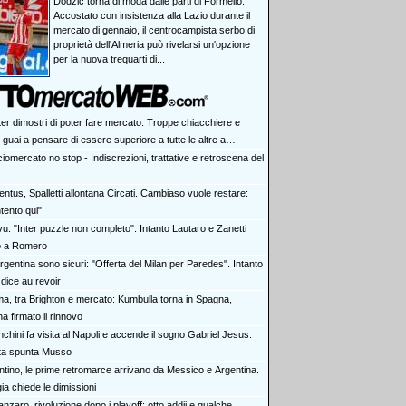
Dodzic torna di moda dalle parti di Formello.
Accostato con insistenza alla Lazio durante il
mercato di gennaio, il centrocampista serbo di
proprietà dell'Almeria può rivelarsi un'opzione
per la nuova trequarti di...
ter dimostri di poter fare mercato. Troppe chiacchiere e
i: guai a pensare di essere superiore a tutte le altre a
e. Juve, il portiere può diventare un "problema". Milan-Leao,
iomercato no stop - Indiscrezioni, trattative e retroscena del
 decisione netta
ntus, Spalletti allontana Circati. Cambiaso vuole restare:
tento qui"
vu: "Inter puzzle non completo". Intanto Lautaro e Zanetti
o a Romero
rgentina sono sicuri: "Offerta del Milan per Paredes". Intanto
dice au revoir
a, tra Brighton e mercato: Kumbulla torna in Spagna,
ha firmato il rinnovo
chini fa visita al Napoli e accende il sogno Gabriel Jesus.
rta spunta Musso
antino, le prime retromarce arrivano da Messico e Argentina.
a chiede le dimissioni
nzaro, rivoluzione dopo i playoff: otto addii e qualche