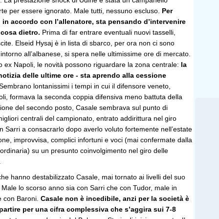
o. La prestazione shock di Udine è stata un campanello
rte per essere ignorato. Male tutti, nessuno escluso.
Per
, in accordo con l’allenatore, sta pensando d’intervenire
cosa dietro.
Prima di far entrare eventuali nuovi tasselli,
cite. Elseid Hysaj è in lista di sbarco, per ora non ci sono
 intorno all’albanese, si spera nelle ultimissime ore di mercato.
no ex Napoli, le novità possono riguardare la zona centrale:
la
notizia delle ultime ore - sta aprendo alla cessione
 Sembrano lontanissimi i tempi in cui il difensore veneto,
i, formava la seconda coppia difensiva meno battuta della
agione del secondo posto, Casale sembrava sul punto di
gliori centrali del campionato, entrato addirittura nel giro
n Sarri a consacrarlo dopo averlo voluto fortemente nell’estate
ione, improvvisa, complici infortuni e voci (mai confermate dalla
e ordinaria) su un presunto coinvolgimento nel giro delle
.
che hanno destabilizzato Casale, mai tornato ai livelli del suo
 Male lo scorso anno sia con Sarri che con Tudor, male in
e con Baroni.
Casale non è incedibile, anzi per la società è
partire per una cifra complessiva che s’aggira sui 7-8