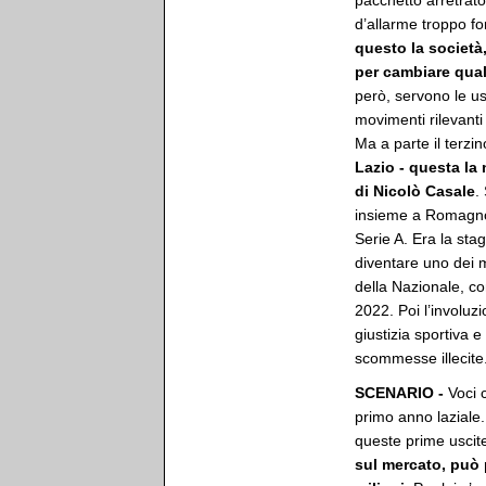
pacchetto arretrat
d’allarme troppo fo
questo la società
per cambiare qual
però, servono le us
movimenti rilevanti
Ma a parte il terzi
Lazio - questa la 
di Nicolò Casale
.
insieme a Romagnol
Serie A. Era la st
diventare uno dei mi
della Nazionale, co
2022. Poi l’involuz
giustizia sportiva 
scommesse illecite
SCENARIO -
Voci 
primo anno laziale.
queste prime uscit
sul mercato, può 