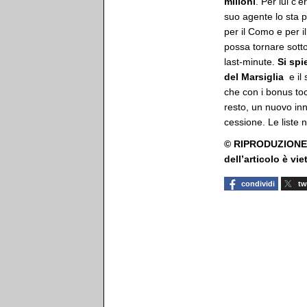
milioni
. Per lui c’
suo agente lo sta 
per il Como e per i
possa tornare sotto
last-minute.
Si spi
del Marsiglia
e il
che con i bonus to
resto, un nuovo in
cessione. Le liste 
© RIPRODUZIONE R
dell’articolo è vi
condividi
tw