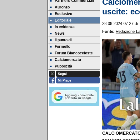
Calciomerc
Partners Commerciali
Auronzo
uscite: ec
Esclusive
Editoriale
28.08.2024 07:27
d
In evidenza
Fonte:
Redazione La
News
Il punto di
Formello
Forum Biancoceleste
Calciomercato
Pubblicità
Segui
Mi Piace
CALCIOMERCATO