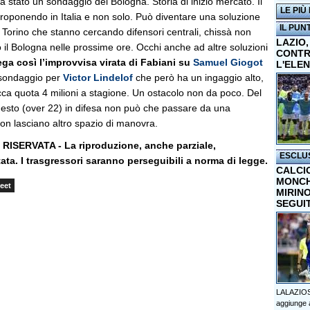
era stato un sondaggio del Bologna. Storia di inizio mercato. Il
LE PIÙ
proponendo in Italia e non solo. Può diventare una soluzione
IL PUN
l Torino che stanno cercando difensori centrali, chissà non
LAZIO,
 il Bologna nelle prossime ore. Occhi anche ad altre soluzioni
CONTR
ega così l’improvvisa virata di Fabiani su
Samuel Giogot
L'ELE
 sondaggio per
Victor Lindelof
che però ha un ingaggio alto,
cca quota 4 milioni a stagione. Un ostacolo non da poco. Del
nesto (over 22) in difesa non può che passare da una
non lasciano altro spazio di manovra.
ISERVATA - La riproduzione, anche parziale,
ESCLU
etata. I trasgressori saranno perseguibili a norma di legge.
CALCI
MONCHI
eet
MIRINO
SEGUI
LALAZIOS
aggiunge a