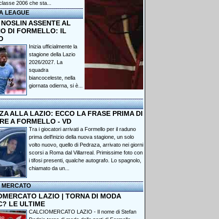
classe 2006 che sta...
A LEAGUE
 NOSLIN ASSENTE AL
O DI FORMELLO: IL
O
Inizia ufficialmente la
stagione della Lazio
2026/2027. La
squadra
biancoceleste, nella
giornata odierna, si è...
A ALLA LAZIO: ECCO LA FRASE PRIMA DI
RE A FORMELLO - VD
Tra i giocatori arrivati a Formello per il raduno
prima dell'inizio della nuova stagione, un solo
volto nuovo, quello di Pedraza, arrivato nei giorni
scorsi a Roma dal Villarreal. Primissime foto con
i tifosi presenti, qualche autografo. Lo spagnolo,
chiamato da un...
I MERCATO
OMERCATO LAZIO | TORNA DI MODA
C? LE ULTIME
CALCIOMERCATO LAZIO - Il nome di Stefan