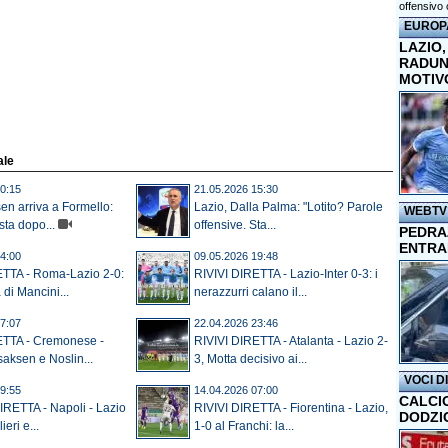
offensivo 
EUROP
LAZIO,
RADUN
MOTIV
ale
0:15
21.05.2026 15:30
sen arriva a Formello:
Lazio, Dalla Palma: "Lotito? Parole
WEBTV
ta dopo...
offensive. Sta...
PEDRAZ
ENTRA
4:00
09.05.2026 19:48
ETTA - Roma-Lazio 2-0:
RIVIVI DIRETTA - Lazio-Inter 0-3: i
 di Mancini...
nerazzurri calano il...
7:07
22.04.2026 23:46
ETTA - Cremonese -
RIVIVI DIRETTA - Atalanta - Lazio 2-
saksen e Noslin...
3, Motta decisivo ai...
VOCI D
9:55
14.04.2026 07:00
CALCI
IRETTA - Napoli - Lazio
RIVIVI DIRETTA - Fiorentina - Lazio,
DODZI
ieri e...
1-0 al Franchi: la...