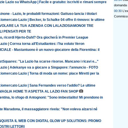
zie Lazio su WhatsApp | Facile e gratuito: iscriviti e rimani sempre
domanda 
00:30
L'e
inone - Lazio, le probabili formazioni: Gattuso lancia i titolari
Commisso 
iomercato Lazio | Becker, lo Schalke 04 offre il rinnovo: le ultime
 VOLARE LA TUA AZIENDA CON LALAZIOSIAMONOI! TRE
I PENSATI PER TE
o, ricordi Hjerto-Dahl? Ora giocherà in Premier League
azio | Correa torna all'Estudiantes: l'ha voluto Veron
CIALE - Mastantuono è un nuovo giocatore della Fiorentina: il
tSquares: "La Lazio ha scarse risorse. Mancano i ricavi e..."
Lazio | Adekanye va a giocare a Singapore: l'annuncio - FOTO
iomercato Lazio | Torna di moda un nome: piace Miretti per la
ciomercato Lazio | Sana Fernandes verso l'addio? Le ultime
MAGLIA HOME TI ASPETTA AL LAZIO FAN SHOP
entina, lo sfogo di Antognoni: "Sono imbestialito! Mi prendono in
te Maradona, il massaggiatore rivela: "Non voleva alzarsi né
QUISTA IL WEB CON DIGITAL GLOW UP SOLUTIONS: PROMO
OSTRI LETTORI