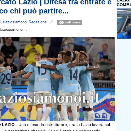
ato Lazio | Difesa tra entrate e
LAZIO
COME 
co chi può partire...
i
Lalaziosiamonoi Redazione
vedi letture
laziosiamonoi.it
 LAZIO
- Una difesa da ristrutturare, ora la Lazio lavora sul