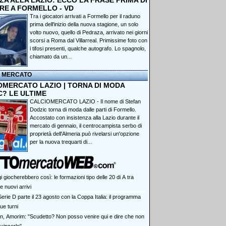
A ALLA LAZIO: ECCO LA FRASE PRIMA DI
RE A FORMELLO - VD
Tra i giocatori arrivati a Formello per il raduno
prima dell'inizio della nuova stagione, un solo
volto nuovo, quello di Pedraza, arrivato nei giorni
scorsi a Roma dal Villarreal. Primissime foto con
i tifosi presenti, qualche autografo. Lo spagnolo,
chiamato da un...
I MERCATO
OMERCATO LAZIO | TORNA DI MODA
C? LE ULTIME
CALCIOMERCATO LAZIO - Il nome di Stefan
Dodzic torna di moda dalle parti di Formello.
Accostato con insistenza alla Lazio durante il
mercato di gennaio, il centrocampista serbo di
proprietà dell'Almeria può rivelarsi un'opzione
per la nuova trequarti di...
 giocherebbero così: le formazioni tipo delle 20 di A tra
 nuovi arrivi
erie D parte il 23 agosto con la Coppa Italia: il programma
due turni
an, Amorim: "Scudetto? Non posso venire qui e dire che non