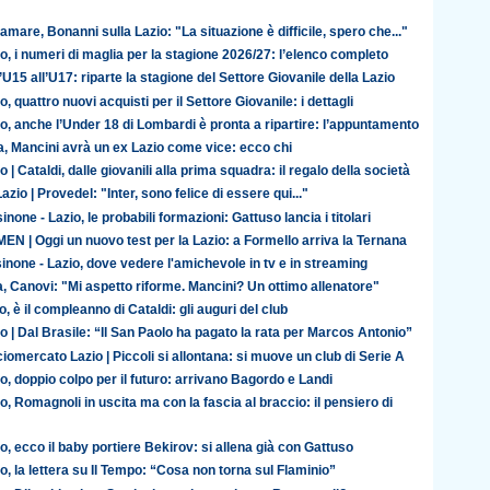
amare, Bonanni sulla Lazio: "La situazione è difficile, spero che..."
o, i numeri di maglia per la stagione 2026/27: l’elenco completo
’U15 all’U17: riparte la stagione del Settore Giovanile della Lazio
o, quattro nuovi acquisti per il Settore Giovanile: i dettagli
o, anche l’Under 18 di Lombardi è pronta a ripartire: l’appuntamento
ia, Mancini avrà un ex Lazio come vice: ecco chi
o | Cataldi, dalle giovanili alla prima squadra: il regalo della società
azio | Provedel: "Inter, sono felice di essere qui..."
inone - Lazio, le probabili formazioni: Gattuso lancia i titolari
N | Oggi un nuovo test per la Lazio: a Formello arriva la Ternana
inone - Lazio, dove vedere l'amichevole in tv e in streaming
ia, Canovi: "Mi aspetto riforme. Mancini? Un ottimo allenatore"
o, è il compleanno di Cataldi: gli auguri del club
o | Dal Brasile: “Il San Paolo ha pagato la rata per Marcos Antonio”
iomercato Lazio | Piccoli si allontana: si muove un club di Serie A
o, doppio colpo per il futuro: arrivano Bagordo e Landi
o, Romagnoli in uscita ma con la fascia al braccio: il pensiero di
o, ecco il baby portiere Bekirov: si allena già con Gattuso
o, la lettera su Il Tempo: “Cosa non torna sul Flaminio”