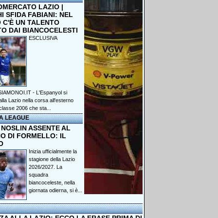
OMERCATO LAZIO |
 SFIDA FABIANI: NEL
 C'È UN TALENTO
TO DAI BIANCOCELESTI
ESCLUSIVA
IAMONOI.IT - L'Espanyol si
lla Lazio nella corsa all'esterno
classe 2006 che sta...
A LEAGUE
 NOSLIN ASSENTE AL
O DI FORMELLO: IL
O
Inizia ufficialmente la
stagione della Lazio
2026/2027. La
squadra
biancoceleste, nella
giornata odierna, si è...