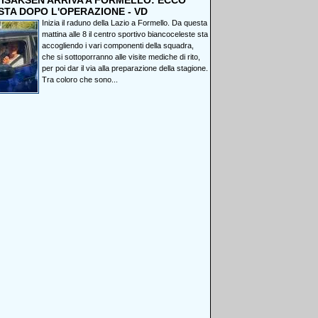
, ISAKSEN ARRIVA A FORMELLO: ECCO
STA DOPO L'OPERAZIONE - VD
Inizia il raduno della Lazio a Formello. Da questa
mattina alle 8 il centro sportivo biancoceleste sta
accogliendo i vari componenti della squadra,
che si sottoporranno alle visite mediche di rito,
per poi dar il via alla preparazione della stagione.
Tra coloro che sono...