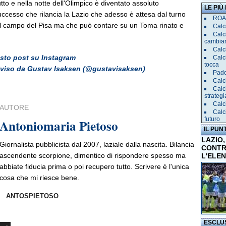
tto e nella notte dell'Olimpico è diventato assoluto
LE PIÙ
ccesso che rilancia la Lazio che adesso è attesa dal turno
ROAD
ul campo del Pisa ma che può contare su un Toma rinato e
Calci
Calc
cambia
Calc
esto post su Instagram
Calc
tocca
viso da Gustav Isaksen (@gustavisaksen)
Pado
Calci
Calc
strategi
Calc
AUTORE
Calc
futuro
Antoniomaria Pietoso
IL PUN
LAZIO,
Giornalista pubblicista dal 2007, laziale dalla nascita. Bilancia
CONTR
ascendente scorpione, dimentico di rispondere spesso ma
L'ELE
abbiate fiducia prima o poi recupero tutto. Scrivere è l'unica
cosa che mi riesce bene.
ANTOSPIETOSO
ESCLU