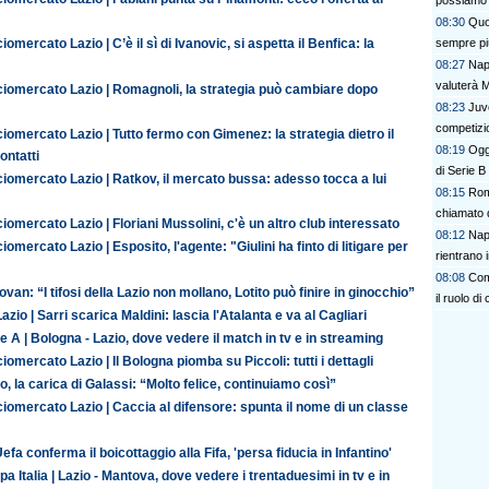
possiamo 
08:30
Quo
sempre pi
iomercato Lazio | C’è il sì di Ivanovic, si aspetta il Benfica: la
08:27
Napo
valuterà 
ciomercato Lazio | Romagnoli, la strategia può cambiare dopo
08:23
Juv
competizio
iomercato Lazio | Tutto fermo con Gimenez: la strategia dietro il
08:19
Oggi
contatti
di Serie B
iomercato Lazio | Ratkov, il mercato bussa: adesso tocca a lui
08:15
Rom
chiamato d
iomercato Lazio | Floriani Mussolini, c'è un altro club interessato
08:12
Nap
iomercato Lazio | Esposito, l'agente: "Giulini ha finto di litigare per
rientrano 
08:08
Com
van: “I tifosi della Lazio non mollano, Lotito può finire in ginocchio”
il ruolo di
azio | Sarri scarica Maldini: lascia l'Atalanta e va al Cagliari
e A | Bologna - Lazio, dove vedere il match in tv e in streaming
iomercato Lazio | Il Bologna piomba su Piccoli: tutti i dettagli
o, la carica di Galassi: “Molto felice, continuiamo così”
iomercato Lazio | Caccia al difensore: spunta il nome di un classe
efa conferma il boicottaggio alla Fifa, 'persa fiducia in Infantino'
a Italia | Lazio - Mantova, dove vedere i trentaduesimi in tv e in