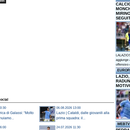
eet
CALCI
MONCHI
MIRINO
SEGUI
LALAZIOS
aggiunge a
offensivo 
EUROP
LAZIO,
RADUN
MOTIV
Social
0:30
06.08.2026 13:00
rica di Galassi: “Molto
Lazio | Cataldi, dalle giovanili alla
inuiamo...
prima squadra: il...
WEBTV
6:00
24.07.2026 11:30