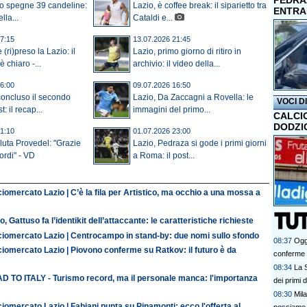
PEDRAZ
ro spegne 39 candeline:
Lazio, è coffee break: il siparietto tra
ENTRA
lla...
Cataldi e...
7:15
13.07.2026 21:45
(ri)preso la Lazio: il
Lazio, primo giorno di ritiro in
 chiaro -...
archivio: il video della...
6:00
09.07.2026 16:50
 concluso il secondo
Lazio, Da Zaccagni a Rovella: le
VOCI D
t: il recap...
immagini del primo...
CALCI
DODZI
1:10
01.07.2026 23:00
luta Provedel: "Grazie
Lazio, Pedraza si gode i primi giorni
icordi" - VD
a Roma: il post...
iomercato Lazio | C’è la fila per Artistico, ma occhio a una mossa a
o, Gattuso fa l’identikit dell’attaccante: le caratteristiche richieste
ciomercato Lazio | Centrocampo in stand-by: due nomi sullo sfondo
08:37
Oggi
iomercato Lazio | Piovono conferme su Ratkov: il futuro è da
conferme e
08:34
La S
D TO ITALY - Turismo record, ma il personale manca: l'importanza
dei primi 
08:30
Mil
iomercato Lazio | Fabiani punta su Pinamonti: ecco l'offerta al