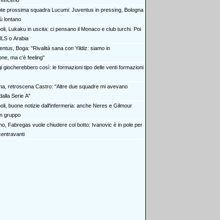
vincerlo"
te prossima squadra Lucumi: Juventus in pressing, Bologna
ù lontano
li, Lukaku in uscita: ci pensano il Monaco e club turchi. Poi
MLS o Arabia
entus, Boga: "Rivalità sana con Yildiz: siamo in
ne, ma c'è feeling"
 giocherebbero così: le formazioni tipo delle venti formazioni
a, retroscena Castro: "Altre due squadre mi avevano
alla Serie A"
oli, buone notizie dall'infermeria: anche Neres e Gilmour
in gruppo
o, Fabregas vuole chiudere col botto: Ivanovic è in pole per
 centravanti