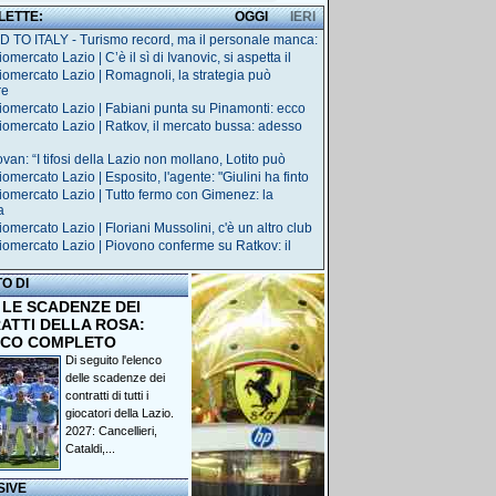
 LETTE:
OGGI
IERI
 TO ITALY - Turismo record, ma il personale manca:
omercato Lazio | C’è il sì di Ivanovic, si aspetta il
iomercato Lazio | Romagnoli, la strategia può
re
iomercato Lazio | Fabiani punta su Pinamonti: ecco
iomercato Lazio | Ratkov, il mercato bussa: adesso
van: “I tifosi della Lazio non mollano, Lotito può
omercato Lazio | Esposito, l'agente: "Giulini ha finto
iomercato Lazio | Tutto fermo con Gimenez: la
a
iomercato Lazio | Floriani Mussolini, c'è un altro club
iomercato Lazio | Piovono conferme su Ratkov: il
TO DI
 LE SCADENZE DEI
ATTI DELLA ROSA:
NCO COMPLETO
Di seguito l'elenco
delle scadenze dei
contratti di tutti i
giocatori della Lazio.
2027: Cancellieri,
Cataldi,...
SIVE