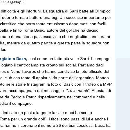
photoagency.it
 difficoltà e gli infortuni. La squadra di Sarri batte all'Olimpico
x Tudor e torna a battere una big. Un successo importante per
 classifica che porta tanto entusiasmo dopo mesi non facili.
ribalta è finito Toma Basic, autore del gol che ha deciso il
roato è una storia pazzesca visto che negli ultimi anni era ai
dra, mentre da quattro partite a questa parte la squadra non
lui.
ogiato a Dazn,
così come ha fatto più volte Sarri. I compagni
ogiato il centrocampista croato sui social. Partiamo dagli
anos e Nuno Tavares che hanno condiviso la foto ufficiale del
l club con tanto di applausi da parte dell'argentino. Matteo
ato nelle storie Instagram la foto di Basic con il trofeo da MVP
a Nord accompagnata dal messaggio:
"Te lo meriti".
Attestati di
he da Pedro e Patric rispettivamente nei commenti e nelle
udito il compagno.
 dedicato un post alla gente laziale e poi ha scritto:
Toma per un grande gol!". I tifosi sono pazzi di lui e anche i
a hanno incoronato il numero 26 dei biancocelesti. Basic ha