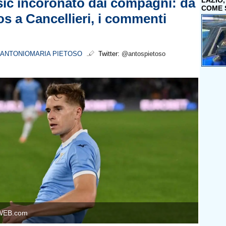
sic incoronato dai compagni: da
LAZIO
COME 
os a Cancellieri, i commenti
ANTONIOMARIA PIETOSO
Twitter:
@antospietoso
WEB.com