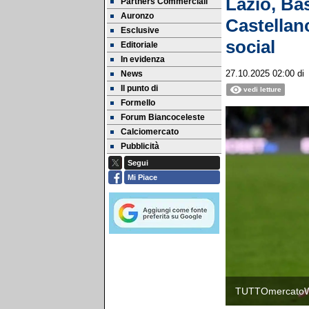
Lazio, Ba
Partners Commerciali
Auronzo
Castellan
Esclusive
social
Editoriale
In evidenza
News
27.10.2025 02:00
di
Il punto di
vedi letture
Formello
Forum Biancoceleste
Calciomercato
Pubblicità
Segui
Mi Piace
TUTTOmercato