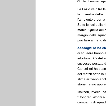
© foto di www.image
La Lazio va oltre le
la Juventus dell'e
l'ambiente e per la
Sotto le luci della 
match. Quella del c
margini della squa
può fare a meno di 
Zaccagni lo ha el
di squadra hanno el
infortunati Castell
successo postata da
Cancellieri ha post
del match sotto l
stima arrivano anc
storie hanno appla
Isaksen, invece, ha
"Congratulazioni a 
compagni di squadr