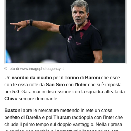
© foto di www.imagephotoagency.it
Un
esordio da incubo
per il
Torino
di
Baroni
che esce
con le ossa rotte da
San Siro
con l'
Inter
che si è imposta
per
5-0
. Gara mai in discussione con la squadra alleata da
Chivu
sempre dominante.
Bastoni
apre le mercature mettendo in rete un cross
perfetto di Barella e poi
Thuram
raddoppia con l'Inter che
chiude il primo tempo sul doppio vantaggio. Nella ripresa