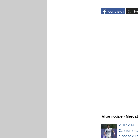
condividi
tw
Altre notizie - Merca
29.07.2026 1
Calciomerca
discesa? La