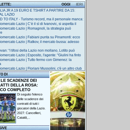
 LETTE:
OGGI
IERI
IA JR A 19 EURO E TSHIRT A PARTIRE DA 15:
AL LAZIO
 TO ITALY - Turismo record, ma il personale manca:
omercato Lazio | C’è il sì di Ivanovic, si aspetta il
iomercato Lazio | Romagnoli, la strategia può
re
iomercato Lazio | Fabiani punta su Pinamonti: ecco
iomercato Lazio | Ratkov, il mercato bussa: adesso
van: “I tifosi della Lazio non mollano, Lotito può
omercato Lazio | Esposito, l'agente: "Giulini ha finto
iomercato Lazio | Tutto fermo con Gimenez: la
a
iomercato Lazio | Floriani Mussolini, c'è un altro club
TO DI
 LE SCADENZE DEI
ATTI DELLA ROSA:
NCO COMPLETO
Di seguito l'elenco
delle scadenze dei
contratti di tutti i
giocatori della Lazio.
2027: Cancellieri,
Cataldi,...
SIVE