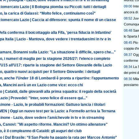
e A | Bologna - Lazio, dove vedere il match in tv e in streaming
Munoz com
09:00
Inte
iomercato Lazio | Il Bologna piomba su Piccoli: tutti i dettagli
ancora di 
o, la carica di Galassi: “Molto felice, continuiamo così”
08:52
Juv
iomercato Lazio | Caccia al difensore: spunta il nome di un classe
Comunque 
08:48
Sam
efa conferma il boicottaggio alla Fifa, 'persa fiducia in Infantino'
lo Sparta
a Italia | Lazio - Mantova, dove vedere i trentaduesimi in tv e in
08:45
Pio
coppia d'
amare, Bonanni sulla Lazio: "La situazione è difficile, spero che..."
08:37
Oggi
o, i numeri di maglia per la stagione 2026/27: l’elenco completo
conferme e
’U15 all’U17: riparte la stagione del Settore Giovanile della Lazio
08:34
La S
o, quattro nuovi acquisti per il Settore Giovanile: i dettagli
dei primi 
o, anche l’Under 18 di Lombardi è pronta a ripartire: l’appuntamento
08:30
Mil
ia, Mancini avrà un ex Lazio come vice: ecco chi
possiamo 
o | Cataldi, dalle giovanili alla prima squadra: il regalo della società
azio | Provedel: "Inter, sono felice di essere qui..."
inone - Lazio, le probabili formazioni: Gattuso lancia i titolari
N | Oggi un nuovo test per la Lazio: a Formello arriva la Ternana
inone - Lazio, dove vedere l'amichevole in tv e in streaming
ia, Canovi: "Mi aspetto riforme. Mancini? Un ottimo allenatore"
o, è il compleanno di Cataldi: gli auguri del club
o | Dal Brasile: “Il San Paolo ha pagato la rata per Marcos Antonio”