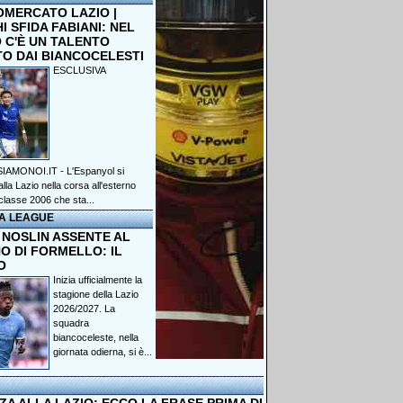
OMERCATO LAZIO |
 SFIDA FABIANI: NEL
 C'È UN TALENTO
TO DAI BIANCOCELESTI
ESCLUSIVA
IAMONOI.IT - L'Espanyol si
lla Lazio nella corsa all'esterno
classe 2006 che sta...
A LEAGUE
 NOSLIN ASSENTE AL
O DI FORMELLO: IL
O
Inizia ufficialmente la
stagione della Lazio
2026/2027. La
squadra
biancoceleste, nella
giornata odierna, si è...