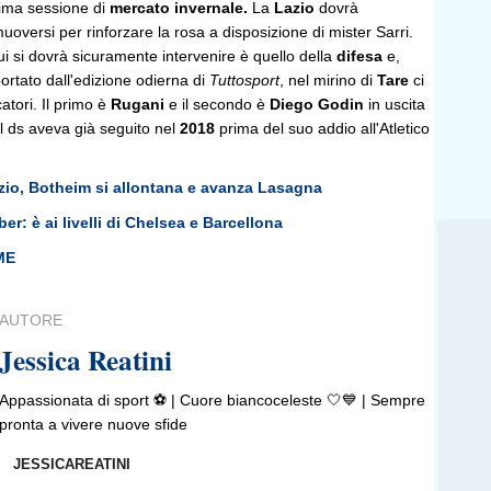
ima sessione di
mercato invernale.
La
Lazio
dovrà
versi per rinforzare la rosa a disposizione di mister Sarri.
cui si dovrà sicuramente intervenire è quello della
difesa
e,
rtato dall'edizione odierna di
Tuttosport
, nel mirino di
Tare
ci
tori. Il primo è
Rugani
e il secondo è
Diego Godin
in uscita
l ds aveva già seguito nel
2018
prima del suo addio all'Atletico
zio, Botheim si allontana e avanza Lasagna
r: è ai livelli di Chelsea e Barcellona
ME
AUTORE
Jessica Reatini
Appassionata di sport ⚽️ | Cuore biancoceleste 🤍💙 | Sempre
pronta a vivere nuove sfide
JESSICAREATINI