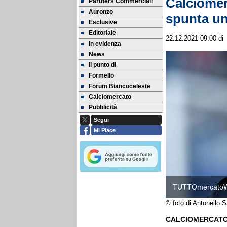
Calciomer
Partners Commerciali
Auronzo
spunta un
Esclusive
Editoriale
22.12.2021 09:00
d
In evidenza
News
Il punto di
Formello
Forum Biancoceleste
Calciomercato
Pubblicità
Segui
Mi Piace
TUTTOmercato
© foto di Antonello
CALCIOMERCATO