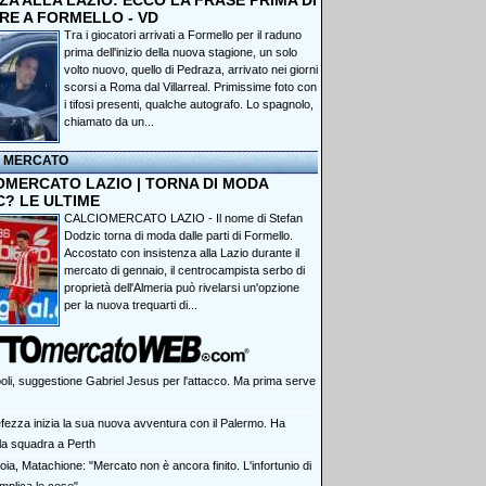
A ALLA LAZIO: ECCO LA FRASE PRIMA DI
RE A FORMELLO - VD
Tra i giocatori arrivati a Formello per il raduno
prima dell'inizio della nuova stagione, un solo
volto nuovo, quello di Pedraza, arrivato nei giorni
scorsi a Roma dal Villarreal. Primissime foto con
i tifosi presenti, qualche autografo. Lo spagnolo,
chiamato da un...
I MERCATO
OMERCATO LAZIO | TORNA DI MODA
C? LE ULTIME
CALCIOMERCATO LAZIO - Il nome di Stefan
Dodzic torna di moda dalle parti di Formello.
Accostato con insistenza alla Lazio durante il
mercato di gennaio, il centrocampista serbo di
proprietà dell'Almeria può rivelarsi un'opzione
per la nuova trequarti di...
oli, suggestione Gabriel Jesus per l'attacco. Ma prima serve
efezza inizia la sua nuova avventura con il Palermo. Ha
la squadra a Perth
ia, Matachione: "Mercato non è ancora finito. L'infortunio di