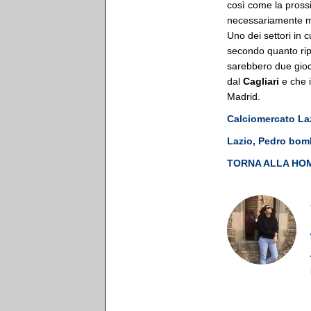
così come la pross
necessariamente muo
Uno dei settori in 
secondo quanto ripo
sarebbero due gioca
dal
Cagliari
e che i
Madrid.
Calciomercato La
Lazio, Pedro bombe
TORNA ALLA HO