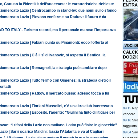
PEDRAZ
o, Gattuso fa l’identikit dell’attaccante: le caratteristiche richieste
ENTRA
ciomercato Lazio | Centrocampo in stand-by: due nomi sullo sfondo
iomercato Lazio | Piovono conferme su Ratkov: il futuro è da
D TO ITALY - Turismo record, ma il personale manca: l'importanza
iomercato Lazio | Fabiani punta su Pinamonti: ecco l'offerta al
VOCI D
CALCI
iomercato Lazio | C’è il sì di Ivanovic, si aspetta il Benfica: la
DODZI
ciomercato Lazio | Romagnoli, la strategia può cambiare dopo
iomercato Lazio | Tutto fermo con Gimenez: la strategia dietro il
contatti
iomercato Lazio | Ratkov, il mercato bussa: adesso tocca a lui
iomercato Lazio | Floriani Mussolini, c'è un altro club interessato
09:15
Nap
iomercato Lazio | Esposito, l'agente: "Giulini ha finto di litigare per
vendere
09:10
Str
van: “I tifosi della Lazio non mollano, Lotito può finire in ginocchio”
raggiunto 
azio | Sarri scarica Maldini: lascia l'Atalanta e va al Cagliari
09:04
Savo