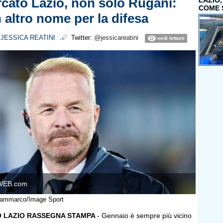
cato Lazio, non solo Rugani:
LAZIO
COME 
 altro nome per la difesa
i
JESSICA REATINI
Twitter:
@jessicareatini
vedi letture
WEB.com
 Sammarco/Image Sport
 LAZIO RASSEGNA STAMPA
- Gennaio è sempre più vicino