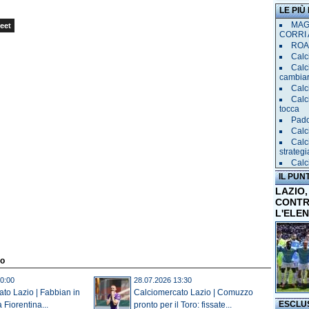
LE PIÙ
MAGL
eet
CORRI 
ROAD
Calci
Calc
cambia
Calc
Calc
tocca
Pado
Calci
Calc
strategi
Calc
IL PUN
LAZIO,
CONTR
L'ELE
to
0:00
28.07.2026 13:30
to Lazio | Fabbian in
Calciomercato Lazio | Comuzzo
ESCLU
 Fiorentina...
pronto per il Toro: fissate...