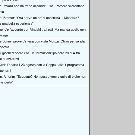
plica le cose"
r, Pavard non ha fretta di partire. Così Romero si allontana
più
e, Bremer: "Ora serve un po' di continuità. Il Mondiale?
una bella esperienza"
p, c'è l'accordo con Vindahl tra i pali. Ma manca quello con
 Praga
 e Bonny, prove d'intesa con vista Monza: Chivu pensa alla
esordio
 giocherebbero così: le formazioni tipo delle 20 di A tra
 nuovi arrivi
erie D parte il 23 agosto con la Coppa Italia: il programma
due turni
an, Amorim: "Scudetto? Non posso venire qui e dire che non
vincerlo"