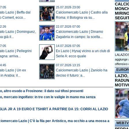
CALCI
7:05
25.07.2026 23:00
MONCHI
to Lazio | Beffa dal
Calciomercato Lazio | Castro alla
MIRINO
SEGUI
o Comert, ecco...
Roma: il Bologna va su...
2:26
22.07.2026 07:00
ato Lazio | Dominguez,
Calciomercato Lazio | Dinamo
 già il...
Zagabria in campo: la scelta...
7:05
14.07.2026 07:05
to Lazio | Pellegrini
Ex Lazio | Hysaj vicino a un club di
LALAZIOS
gna: arriva...
Serie A: ecco quale
aggiunge a
offensivo 
4:45
07.07.2026 13:15
EUROP
to Lazio | Un ex
Calciomercato Lazio | Zaniolo ha
LAZIO,
in Arabia: il...
deciso il futuro: a...
RADUN
MOTIV
o, altro esodo a Frosinone: il dato sui tifosi presenti
o, mercato ingolfato: in tre con le valigie in mano ma senza
LIA JR A 19 EURO E TSHIRT A PARTIRE DA 15: CORRI AL LAZIO
iomercato Lazio | C’è la fila per Artistico, ma occhio a una mossa a
WEBTV